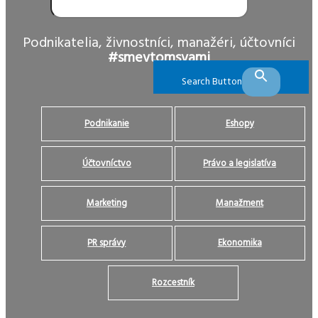
Podnikatelia, živnostníci, manažéri, účtovníci
#smevtomsvami
Search Button
Podnikanie
Eshopy
Účtovníctvo
Právo a legislatíva
Marketing
Manažment
PR správy
Ekonomika
Rozcestník