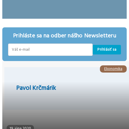
Prihláste sa na odber nášho Newsletteru
Prihlásiť sa
E-
mail
Ekonomika
Pavol Krčmárik
19. júna 2020