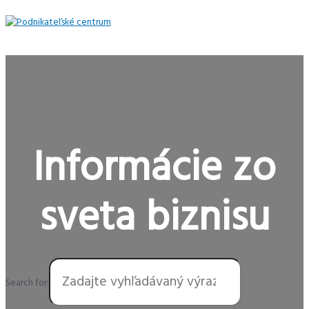
Preskočiť
na
obsah
Hlavné
Menu
Informácie zo
sveta biznisu
Search for: