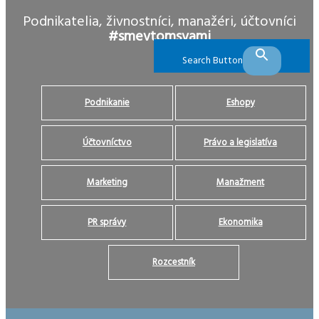
Podnikatelia, živnostníci, manažéri, účtovníci
#smevtomsvami
Search Button
Podnikanie
Eshopy
Účtovníctvo
Právo a legislatíva
Marketing
Manažment
PR správy
Ekonomika
Rozcestník