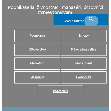
Podnikatelia, živnostníci, manažéri, účtovníci
#smevtomsvami
Search Button
Podnikanie
Eshopy
Účtovníctvo
Právo a legislatíva
Marketing
Manažment
PR správy
Ekonomika
Rozcestník