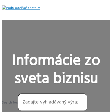
Preskočiť
na
obsah
Hlavné
Menu
Informácie zo
sveta biznisu
Search for: