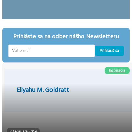
Prihláste sa na odber nášho Newsletteru
Prihlásiť sa
E-
mail
Inšpirácia
Eliyahu M. Goldratt
7. februára 2019