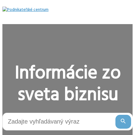
Preskočiť
na
obsah
Hlavné
Menu
Informácie zo
sveta biznisu
Search Button
Search
for: