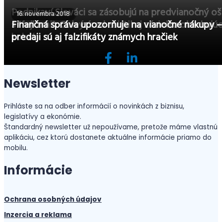
Podnikaví Slováci sa zásobujú na predvianočný oš
20. novembra 2019
16. novembra 2018
s "fejkami". Colný úrad zaistil aj zásielku obsahujú
Finančná správa upozorňuje na vianočné nákupy –
kokaín
predaji sú aj falzifikáty známych hračiek
Newsletter
Prihláste sa na odber informácií o novinkách z biznisu,
legislatívy a ekonómie.
Štandardný newsletter už nepoužívame, pretože máme vlastnú
aplikáciu, cez ktorú dostanete aktuálne informácie priamo do
mobilu.
Informácie
Ochrana osobných údajov
Inzercia a reklama