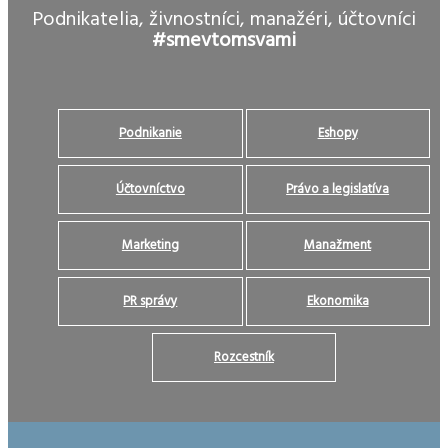
Podnikatelia, živnostníci, manažéri, účtovníci
#smevtomsvami
Podnikanie
Eshopy
Účtovníctvo
Právo a legislatíva
Marketing
Manažment
PR správy
Ekonomika
Rozcestník