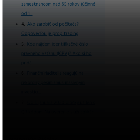
zamestnancom nad 65 rokov (účinné
od 1...
Ako zarobiť od počítača?
Odpoveďou je prop trading
Kde nájdem identifikačné číslo
právneho vzťahu (IČPV)? Ako si ho
pridá...
Finanční riaditelia reagujú na
rekordný pesimizmus masívnymi
investíci...
Od 1. januára 2020 bločky už len s
QR kódom. Na overenie slúži aplikác...