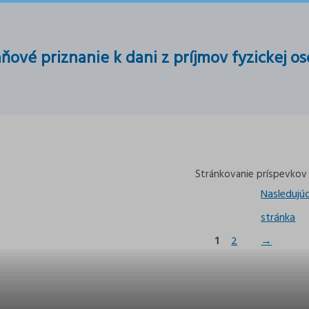
ňové priznanie k dani z príjmov fyzickej o
Stránkovanie príspevkov
Nasledujú
stránka
1
2
→