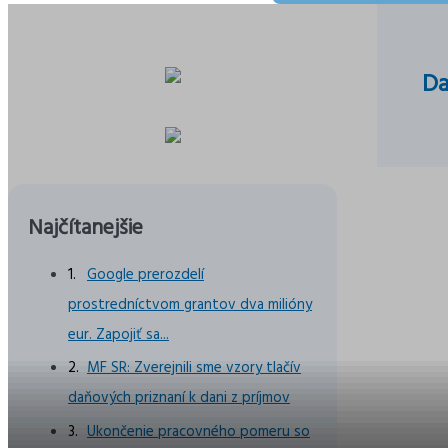
Da
Najčítanejšie
Google prerozdelí
prostredníctvom grantov dva milióny
eur. Zapojiť sa...
MF SR: Zverejnili sme vzory tlačív
daňových priznaní k dani z príjmov
Ukončenie pracovného pomeru so