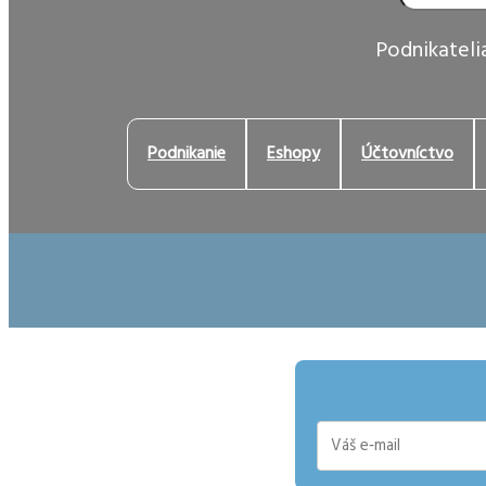
Podnikatelia
Podnikanie
Eshopy
Účtovníctvo
E-
mail