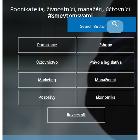
Podnikatelia, živnostníci, manažéri, účtovníci
#smevtomsvami
Search Button
Podnikanie
Eshopy
Účtovníctvo
Právo a legislatíva
Marketing
Manažment
PR správy
Ekonomika
Rozcestník