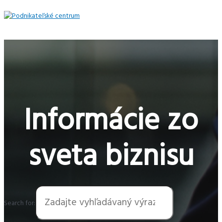
Preskočiť
na
obsah
Hlavné
Menu
Informácie zo
sveta biznisu
Search for: