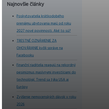
Najnovšie články
Poskytovatelia krátkodobého
prenájmu ubytovania majú od roku
2027 nové povinnosti. Aké to sú?
TRESTNÉ OZNÁMENIE ZA
OHOVÁRANIE kvôli správe na
Facebooku
Finanční riaditelia reagujú na rekordný
pesimizmus masívnymi investíciami do
technológií. Trend sa týka USA aj
Európy
Zvýšenie nemocenských dávok v roku
2026