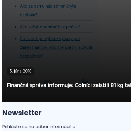
Ako sa darí u nás zahraničným
osobám?
Ako začať podnikať bez peňazí?
Čo zvážiť pri výbere výbavy pre
zamestnancov, aby ste ušetrili a zvýšili
bezpečnosť
5. júna 2018
Finančná správa informuje: Colníci zaistili 81 kg ta
Newsletter
Prihláste sa na odber informácií o