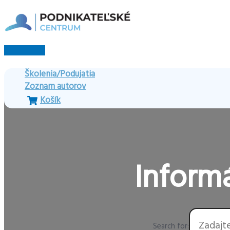
Preskočiť
na
obsah
Hlavné
Menu
Školenia/Podujatia
Zoznam autorov
Košík
Informá
Search for: