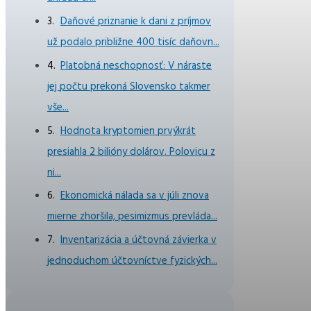
Daňové priznanie k dani z príjmov
už podalo približne 400 tisíc daňovn...
Platobná neschopnosť: V náraste
jej počtu prekoná Slovensko takmer
vše...
Hodnota kryptomien prvýkrát
presiahla 2 bilióny dolárov. Polovicu z
ni...
Ekonomická nálada sa v júli znova
mierne zhoršila, pesimizmus prevláda...
Inventarizácia a účtovná závierka v
jednoduchom účtovníctve fyzických...