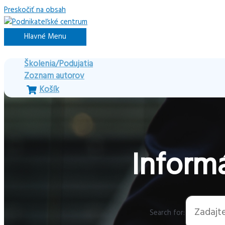
Preskočiť na obsah
Hlavné Menu
Školenia/Podujatia
Zoznam autorov
Košík
Informá
Search for: