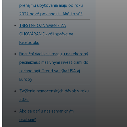
prenájmu ubytovania majú od roku
2027 nové povinnosti. Aké to sú?
TRESTNÉ OZNÁMENIE ZA
OHOVÁRANIE kvôli správe na
Facebooku
Finanční riaditelia reagujú na rekordný
pesimizmus masívnymi investíciami do
technológií. Trend sa týka USA aj
Európy
Zvýšenie nemocenských dávok v roku
2026
Ako sa darí u nás zahraničným
osobám?