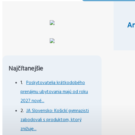
An
Najčítanejšie
Poskytovatelia krátkodobého
prenájmu ubytovania majú od roku
2027 nové...
JA Slovensko: Košickí gymnazisti
zabodovali s produktom, ktorý
znižuje...