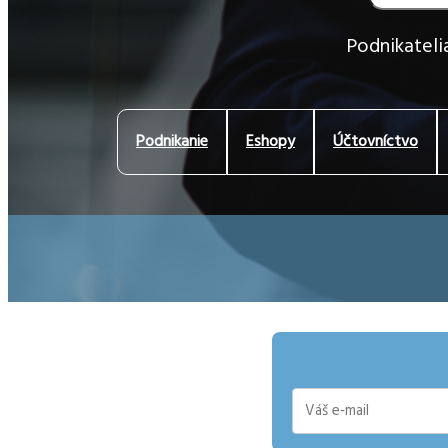
Podnikatelia
Podnikanie
Eshopy
Účtovníctvo
E-
mail