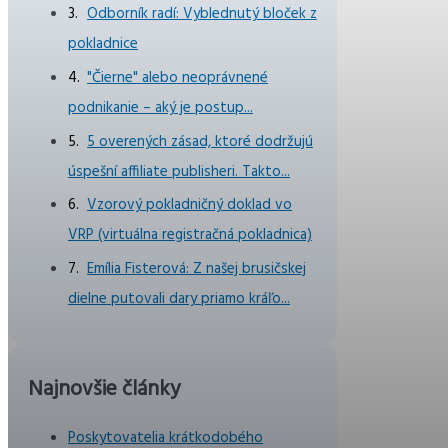
Odborník radí: Vyblednutý bloček z
pokladnice
"Čierne" alebo neoprávnené
podnikanie – aký je postup...
5 overených zásad, ktoré dodržujú
úspešní affiliate publisheri. Takto...
Vzorový pokladničný doklad vo
VRP (virtuálna registračná pokladnica)
Emília Fisterová: Z našej brusičskej
dielne putovali dary priamo kráľo...
Najnovšie články
Poskytovatelia krátkodobého