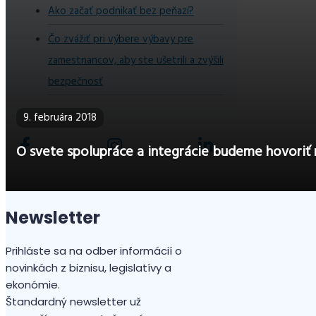
Ako začať podnikať bez peňazí?
Čo zvážiť pri výbere výbavy pre
zamestnancov, aby ste ušetrili a zvýšili
bezpečnosť
9. februára 2018
O svete spolupráce a integrácie budeme hovoriť n
Newsletter
Prihláste sa na odber informácií o
novinkách z biznisu, legislatívy a
ekonómie.
Štandardný newsletter už