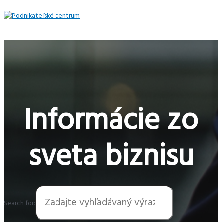
Preskočiť
na
obsah
Hlavné
Menu
Informácie zo
sveta biznisu
Search for: