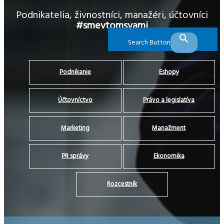
Podnikatelia, živnostníci, manažéri, účtovníci
#smevtomsvami
Search Button
Podnikanie
Eshopy
Účtovníctvo
Právo a legislatíva
Marketing
Manažment
PR správy
Ekonomika
Rozcestník