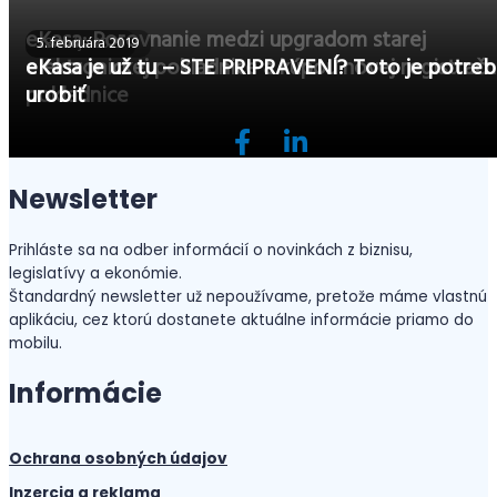
eKasa: Porovnanie medzi upgradom starej
28. mája 2019
5. februára 2019
elektronickej pokladnice a kúpou novej registračn
eKasa je už tu – STE PRIPRAVENÍ? Toto je potre
pokladnice
urobiť
Newsletter
Prihláste sa na odber informácií o novinkách z biznisu,
legislatívy a ekonómie.
Štandardný newsletter už nepoužívame, pretože máme vlastnú
aplikáciu, cez ktorú dostanete aktuálne informácie priamo do
mobilu.
Informácie
Ochrana osobných údajov
Inzercia a reklama