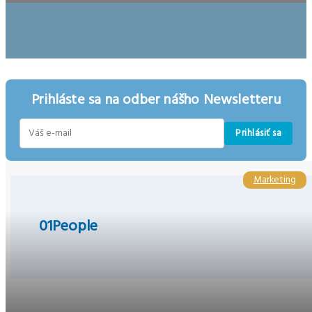
Prihláste sa na odber nášho Newsletteru
Prihlásiť sa
E-
mail
Marketing
01People