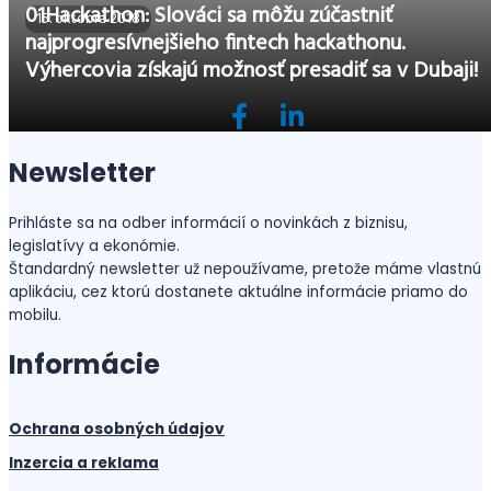
01Hackathon: Slováci sa môžu zúčastniť
15. októbra 2018
najprogresívnejšieho fintech hackathonu.
Výhercovia získajú možnosť presadiť sa v Dubaji!
Newsletter
Prihláste sa na odber informácií o novinkách z biznisu,
legislatívy a ekonómie.
Štandardný newsletter už nepoužívame, pretože máme vlastnú
aplikáciu, cez ktorú dostanete aktuálne informácie priamo do
mobilu.
Informácie
Ochrana osobných údajov
Inzercia a reklama