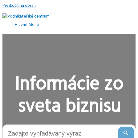
Preskočiť na obsah
Hlavné Menu
Informácie zo
sveta biznisu
Search Button
Search
for: