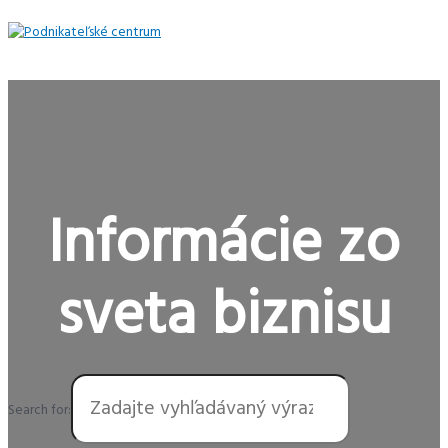
Preskočiť
na
obsah
Hlavné
Menu
Informácie zo
sveta biznisu
Search for: