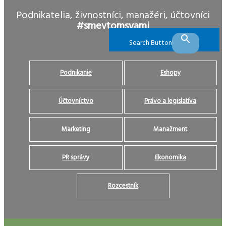
Podnikatelia, živnostníci, manažéri, účtovníci
#smevtomsvami
Search Button
Podnikanie
Eshopy
Účtovníctvo
Právo a legislatíva
Marketing
Manažment
PR správy
Ekonomika
Rozcestník