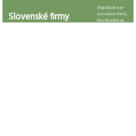
Digitalizácia je
Slovenské firmy
nezvratný trend,
bez ktorého sa
zaostávajú v
v budúcnosti
nezaobíde
digitalizácii. Digital
žiadny úspešný
biznis. Hoci v
Transformation
krajinách Európy
je už
Summit ich chce
samozrejmosťou,
mnohé sl...
povzbudiť, aby sa
nových trendov
nebáli