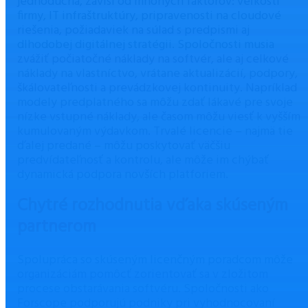
jednoduchá, závisí od mnohých faktorov: veľkosti
firmy, IT infraštruktúry, pripravenosti na cloudové
riešenia, požiadaviek na súlad s predpismi aj
dlhodobej digitálnej stratégii. Spoločnosti musia
zvážiť počiatočné náklady na softvér, ale aj celkové
náklady na vlastníctvo, vrátane aktualizácií, podpory,
škálovateľnosti a prevádzkovej kontinuity. Napríklad
modely predplatného sa môžu zdať lákavé pre svoje
nízke vstupné náklady, ale časom môžu viesť k vyšším
kumulovaným výdavkom. Trvalé licencie – najmä tie
ďalej predané – môžu poskytovať väčšiu
predvídateľnosť a kontrolu, ale môže im chýbať
dynamická podpora novších platforiem.
Chytré rozhodnutia vďaka skúseným
partnerom
Spolupráca so skúseným licenčným poradcom môže
organizáciám pomôcť zorientovať sa v zložitom
procese obstarávania softvéru. Spoločnosti ako
Forscope podporujú podniky pri vyhodnocovaní