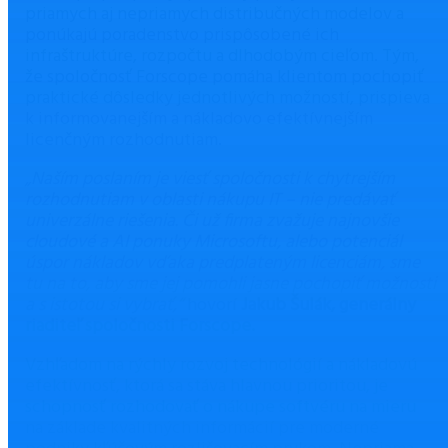
priamych aj nepriamych distribučných modelov a
ponúkajú poradenstvo prispôsobené ich
infraštruktúre, rozpočtu a dlhodobým cieľom. Tým,
že spoločnosť Forscope pomáha klientom pochopiť
praktické dôsledky jednotlivých možností, prispieva
k informovanejším a nákladovo efektívnejším
licenčným rozhodnutiam.
„Naším poslaním je viesť spoločnosti k chytrejším
rozhodnutiam v oblasti nákupu IT – nie predávať
univerzálne riešenia. Či už firma zvažuje najnovšie
cloudové a AI ponuky Microsoftu, alebo potenciál
úspor nákladov vďaka predplateným licenciám, sme
tu na to, aby sme jej pomohli jasne pochopiť možnosti
a s istotou si vybrať,“
hovorí
Jakub Šulák, generálny
riaditeľ spoločnosti Forscope.
Vzhľadom na rýchly rozvoj technológií a nákladovú
efektívnosť, ktorá sa stáva hlavnou prioritou, je
schopnosť rozhodovať o nákupe softvéru na mieru
na základe kvalitných informácií pre moderné