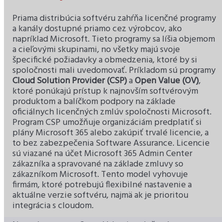
Priama distribúcia softvéru zahŕňa licenčné programy
a kanály dostupné priamo cez výrobcov, ako
napríklad Microsoft. Tieto programy sa líšia objemom
a cieľovými skupinami, no všetky majú svoje
špecifické požiadavky a obmedzenia, ktoré by si
spoločnosti mali uvedomovať. Príkladom sú programy
Cloud Solution Provider (CSP)
a
Open Value (OV)
,
ktoré ponúkajú prístup k najnovším softvérovým
produktom a balíčkom podpory na základe
oficiálnych licenčných zmlúv spoločnosti Microsoft.
Program CSP umožňuje organizáciám predplatiť si
plány Microsoft 365 alebo zakúpiť trvalé licencie, a
to bez zabezpečenia Software Assurance. Licencie
sú viazané na účet Microsoft 365 Admin Center
zákazníka a spravované na základe zmluvy so
zákazníkom Microsoft. Tento model vyhovuje
firmám, ktoré potrebujú flexibilné nastavenie a
aktuálne verzie softvéru, najmä ak je prioritou
integrácia s cloudom.