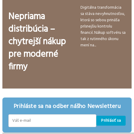
Digitálna transformácia
Nepriama
sa stáva nevyhnutnosťou,
ktorá so sebou prináša
distribúcia –
prísnejšiu kontrolu
financií. Nákup softvéru sa
chytrejší nákup
tak z rutinného úkonu
mení na...
pre moderné
firmy
Prihláste sa na odber nášho Newsletteru
Prihlásiť sa
E-
mail