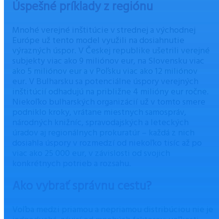
Úspešné príklady z regiónu
Mnohé verejné inštitúcie v strednej a východnej
Európe už tento model využili na dosiahnutie
výrazných úspor. V Českej republike ušetrili verejné
subjekty viac ako 9 miliónov eur, na Slovensku viac
ako 5 miliónov eur a v Poľsku viac ako 12 miliónov
eur. V Bulharsku sa potenciálne úspory verejných
inštitúcií odhadujú na približne 4 milióny eur ročne.
Niekoľko bulharských organizácií už v tomto smere
podniklo kroky, vrátane miestnych samospráv,
národných knižníc, spravodajských a leteckých
úradov aj regionálnych prokuratúr – každá z nich
dosiahla úspory v rozmedzí od niekoľko tisíc až po
viac ako 25 000 eur, v závislosti od svojich
konkrétnych potrieb a rozsahu.
Ako vybrať správnu cestu?
Voľba medzi priamou a nepriamou distribúciou nie je