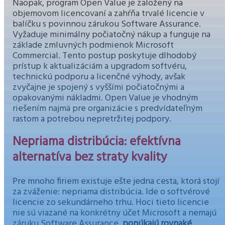
Naopak, program Open Value je založený na
objemovom licencovaní a zahŕňa trvalé licencie v
balíčku s povinnou zárukou Software Assurance.
Vyžaduje minimálny počiatočný nákup a funguje na
základe zmluvných podmienok Microsoft
Commercial. Tento postup poskytuje dlhodobý
prístup k aktualizáciám a upgradom softvéru,
technickú podporu a licenčné výhody, avšak
zvyčajne je spojený s vyššími počiatočnými a
opakovanými nákladmi. Open Value je vhodným
riešením najmä pre organizácie s predvídateľným
rastom a potrebou nepretržitej podpory.
Nepriama distribúcia: efektívna
alternatíva bez straty kvality
Pre mnoho firiem existuje ešte jedna cesta, ktorá stojí
za zváženie: nepriama distribúcia. Ide o softvérové
licencie zo sekundárneho trhu. Hoci tieto licencie
nie sú viazané na konkrétny účet Microsoft a nemajú
záruku Software Assurance,
ponúkajú rovnaké