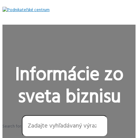
Preskočiť
na
obsah
Hlavné
Menu
Informácie zo
sveta biznisu
Search for: