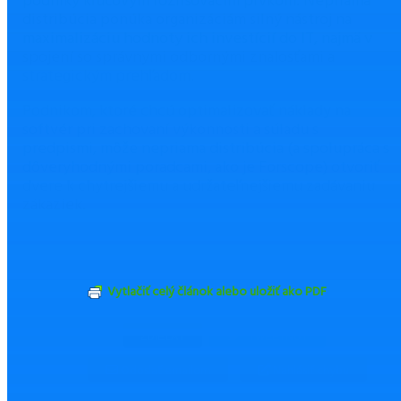
podniky kľúčovým rozlišovacím prvkom. Nepriama
distribúcia ponúka organizáciám silný nástroj na
maximalizáciu hodnoty ich investícií do IT, najmä v
spojení so správnymi odbornými znalosťami a
strategickým prehľadom.
Podnikom, ktoré chcú optimalizovať náklady na
softvér pri zachovaní výkonnosti a súladu s
predpismi, môže nepriama distribúcia (a spolupráca s
dôveryhodnými poradcami, ako je Forscope) otvoriť
dvere k chytrejšiemu a udržateľnejšiemu zadávaniu
zákaziek.
Vytlačiť celý článok alebo uložiť ako PDF
ZDIEĽAŤ
TWEETNUŤ
Odoslať emailom
Nahlásiť chybu