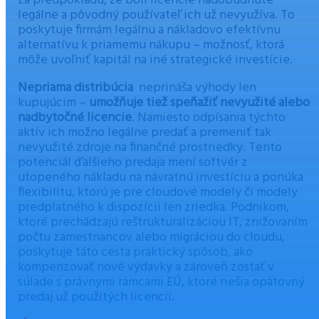
za predpokladu, že boli licencie nadobudnuté
legálne a pôvodný používateľ ich už nevyužíva. To
poskytuje firmám legálnu a nákladovo efektívnu
alternatívu k priamemu nákupu – možnosť, ktorá
môže uvoľniť kapitál na iné strategické investície.
Nepriama distribúcia
neprináša výhody len
kupujúcim –
umožňuje tiež speňažiť nevyužité alebo
nadbytočné licencie
. Namiesto odpísania týchto
aktív ich možno legálne predať a premeniť tak
nevyužité zdroje na finančné prostriedky. Tento
potenciál ďalšieho predaja mení softvér z
utopeného nákladu na návratnú investíciu a ponúka
flexibilitu, ktorú je pre cloudové modely či modely
predplatného k dispozícii len zriedka. Podnikom,
ktoré prechádzajú reštrukturalizáciou IT, znižovaním
počtu zamestnancov alebo migráciou do cloudu,
poskytuje táto cesta praktický spôsob, ako
kompenzovať nové výdavky a zároveň zostať v
súlade s právnymi rámcami EÚ, ktoré riešia opätovný
predaj už použitých licencií.