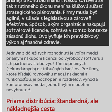
prísnejšiu kontrolu financií. Nákup softvéru sa
tak z rutinného úkonu mení na kľúčovú súčasť
strategického plánovania. Firmy musia byť
agilné, v súlade s legislatívou a zároveň
efektívne. Spôsob, akým organizácie nakupujú
softvérové licencie, zohráva v tomto kontexte
zásadnú úlohu. Ovplyvňuje ich prevádzkový
výkon aj finančné zdravie.
Jedným z dôležitých rozhodnutí je voľba medzi
priamym nákupom licencií od výrobcov softvéru a
ich partnerov alebo využitím nepriamych
(sekundárnych) distribučných kanálov. Pre firmy,
ktoré hľadajú rovnováhu medzi nákladmi a
funkčnosťou, je pochopenie rozdielov, výhod a
kompromisov medzi jednotlivými modelmi
nevyhnutné.
Priama distribúcia: štandardná, ale
nákladnejšia cesta