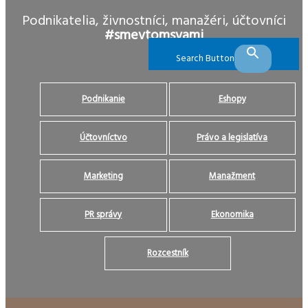
Podnikatelia, živnostníci, manažéri, účtovníci
#smevtomsvami
Search Button
Podnikanie
Eshopy
Účtovníctvo
Právo a legislatíva
Marketing
Manažment
PR správy
Ekonomika
Rozcestník