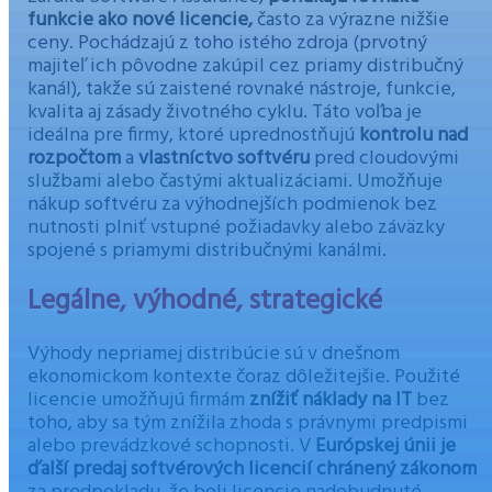
funkcie ako nové licencie,
často za výrazne nižšie
ceny. Pochádzajú z toho istého zdroja (prvotný
majiteľ ich pôvodne zakúpil cez priamy distribučný
kanál), takže sú zaistené rovnaké nástroje, funkcie,
kvalita aj zásady životného cyklu. Táto voľba je
ideálna pre firmy, ktoré uprednostňujú
kontrolu nad
rozpočtom
a
vlastníctvo softvéru
pred cloudovými
službami alebo častými aktualizáciami. Umožňuje
nákup softvéru za výhodnejších podmienok bez
nutnosti plniť vstupné požiadavky alebo záväzky
spojené s priamymi distribučnými kanálmi.
Legálne, výhodné, strategické
Výhody nepriamej distribúcie sú v dnešnom
ekonomickom kontexte čoraz dôležitejšie. Použité
licencie umožňujú firmám
znížiť náklady na IT
bez
toho, aby sa tým znížila zhoda s právnymi predpismi
alebo prevádzkové schopnosti. V
Európskej únii je
ďalší predaj softvérových licencií chránený zákonom