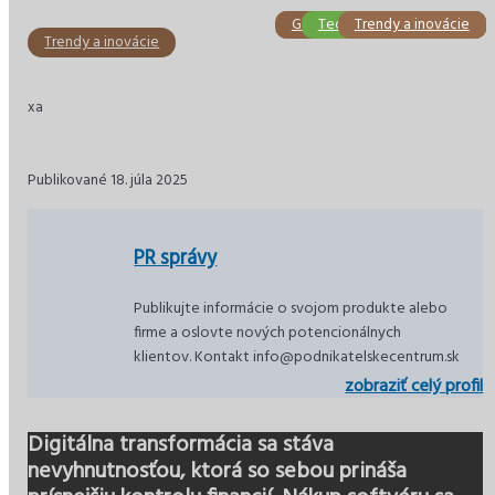
Gastronómia a hotelierstvo
Technológie a inovácie
Podnikateľský plán
Trendy a inovácie
Zahraničie
Slovensko
Trendy a inovácie
xa
Publikované 18. júla 2025
PR správy
Publikujte informácie o svojom produkte alebo
firme a oslovte nových potencionálnych
klientov. Kontakt info@podnikatelskecentrum.sk
zobraziť celý profil
Digitálna transformácia sa stáva
nevyhnutnosťou, ktorá so sebou prináša