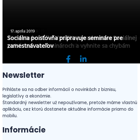
26. novembra 2019
3. októbra 2019
9. mája 2019
17. apríla 2019
Sociálna poisťovňa: Poradenské semináre Sociáln
Zamestnávatelia – prihláste sa na semináre na
Zamestnávatelia: Využite poradenstvo Sociálnej
Sociálna poisťovňa pripravuje semináre pre
poisťovne absolvovalo 1625 zamestnávateľov
pobočkách sociálnej poisťovne
poisťovne na seminároch a vyhnite sa chybám
zamestnávateľov
Newsletter
Prihláste sa na odber informácií o novinkách z biznisu,
legislatívy a ekonómie.
Štandardný newsletter už nepoužívame, pretože máme vlastnú
aplikáciu, cez ktorú dostanete aktuálne informácie priamo do
mobilu.
Informácie