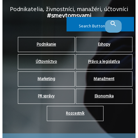
Podnikatelia, živnostníci, manažéri, účtovníci
#smevtomsvami
Search Button
Podnikanie
Eshopy
Účtovníctvo
Právo a legislatíva
Marketing
Manažment
PR správy
Ekonomika
Rozcestník