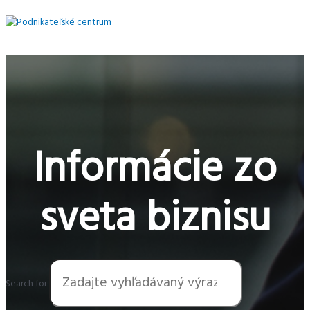
Preskočiť
na
obsah
Hlavné
Menu
Informácie zo
sveta biznisu
Search for: