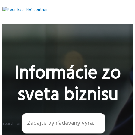
Preskočiť
na
obsah
Hlavné
Menu
Informácie zo
sveta biznisu
Search for: