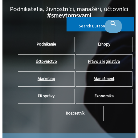
Podnikatelia, živnostníci, manažéri, účtovníci
#smevtomsvami
Search Button
Podnikanie
Eshopy
Účtovníctvo
Právo a legislatíva
Marketing
Manažment
PR správy
Ekonomika
Rozcestník