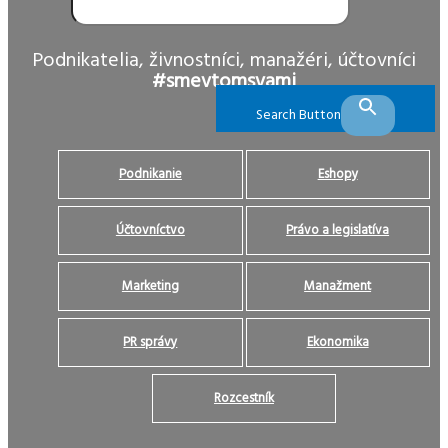
Podnikatelia, živnostníci, manažéri, účtovníci
#smevtomsvami
Search Button
Podnikanie
Eshopy
Účtovníctvo
Právo a legislatíva
Marketing
Manažment
PR správy
Ekonomika
Rozcestník