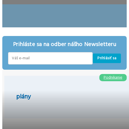
Prihláste sa na odber nášho Newsletteru
Prihlásiť sa
E-
mail
Podnikanie
plány