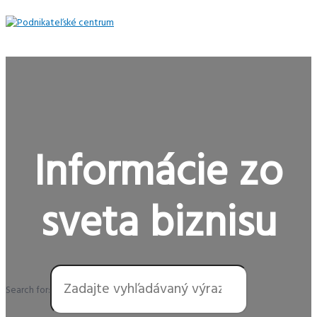
Preskočiť
na
obsah
Hlavné
Menu
Informácie zo
sveta biznisu
Search for: