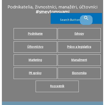
Podnikatelia, živnostníci, manažéri, účtovníci
#smevtomsvami
Search Button
Podnikanie
Eshopy
Účtovníctvo
Právo a legislatíva
Marketing
Manažment
PR správy
Ekonomika
Rozcestník