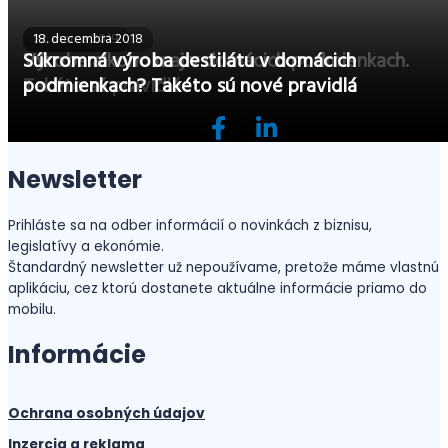
22. marca 2019
18. decembra 2018
Výroba alkoholu aj v domácich podmienkach.
Súkromná výroba destilátu v domácich
Takéto sú pravidlá
podmienkach? Takéto sú nové pravidlá
Newsletter
Prihláste sa na odber informácií o novinkách z biznisu,
legislatívy a ekonómie.
Štandardný newsletter už nepoužívame, pretože máme vlastnú
aplikáciu, cez ktorú dostanete aktuálne informácie priamo do
mobilu.
Informácie
Ochrana osobných údajov
Inzercia a reklama