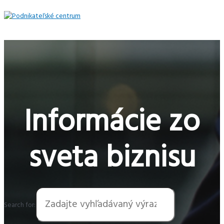
Preskočiť
na
obsah
Hlavné
Menu
Informácie zo
sveta biznisu
Search for: