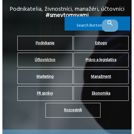
Podnikatelia, živnostníci, manažéri, účtovníci
#smevtomsvami
Search Button
Podnikanie
Eshopy
Účtovníctvo
Právo a legislatíva
Marketing
Manažment
PR správy
Ekonomika
Rozcestník