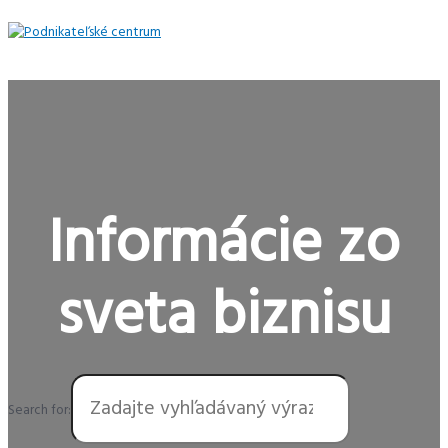
Preskočiť
na
obsah
Hlavné
Menu
Informácie zo
sveta biznisu
Search for: