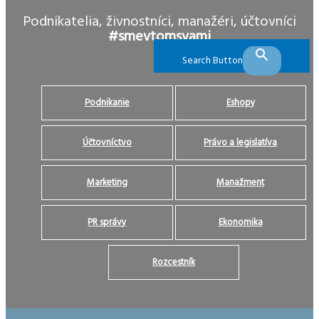
Podnikatelia, živnostníci, manažéri, účtovníci
#smevtomsvami
Search Button
Podnikanie
Eshopy
Účtovníctvo
Právo a legislatíva
Marketing
Manažment
PR správy
Ekonomika
Rozcestník