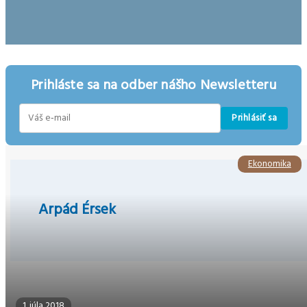
Prihláste sa na odber nášho Newsletteru
Prihlásiť sa
E-
mail
Ekonomika
Arpád Érsek
1. júla 2018