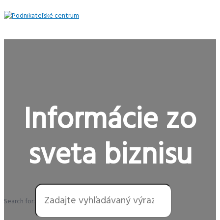
Preskočiť
na
obsah
Hlavné
Menu
Informácie zo
sveta biznisu
Search for: