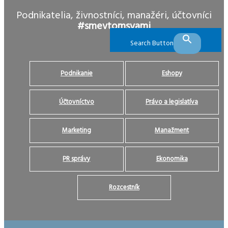
Podnikatelia, živnostníci, manažéri, účtovníci
#smevtomsvami
Search Button
Podnikanie
Eshopy
Účtovníctvo
Právo a legislatíva
Marketing
Manažment
PR správy
Ekonomika
Rozcestník