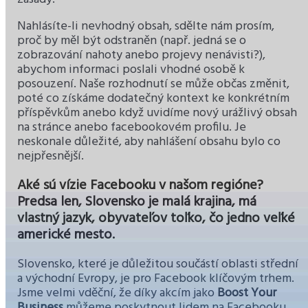
Nahlásíte-li nevhodný obsah, sdělte nám prosím,
proč by měl být odstraněn (např. jedná se o
zobrazování nahoty anebo projevy nenávisti?),
abychom informaci poslali vhodné osobě k
posouzení. Naše rozhodnutí se může občas změnit,
poté co získáme dodatečný kontext ke konkrétním
příspěvkům anebo když uvidíme nový urážlivý obsah
na stránce anebo facebookovém profilu. Je
neskonale důležité, aby nahlášení obsahu bylo co
nejpřesnější.
Aké sú vízie Facebooku v našom regióne?
Predsa len, Slovensko je malá krajina, má
vlastný jazyk, obyvateľov toľko, čo jedno veľké
americké mesto.
Slovensko, které je důležitou součástí oblasti střední
a východní Evropy, je pro Facebook klíčovým trhem.
Jsme velmi vděční, že díky akcím jako
Boost Your
Business
můžeme poskytnout lidem na Facebooku