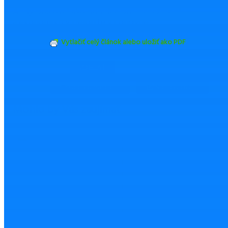
obchodné stratégie pre Facebook. Pred Facebookom
Andy pracoval ako poradca pre manažment
a ekonomiku v Deloitte v Londýne.
Vytlačiť celý článok alebo uložiť ako PDF
ZDIEĽAŤ
TWEETNUŤ
Odoslať emailom
Nahlásiť chybu
Mohlo by Vás zaujímať