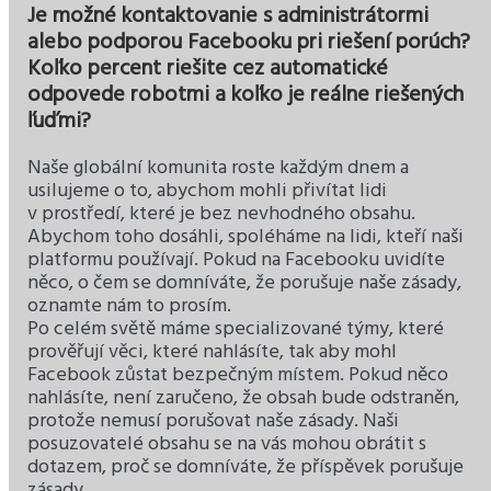
Je možné kontaktovanie s administrátormi
alebo podporou Facebooku pri riešení porúch?
Koľko percent riešite cez automatické
odpovede robotmi a koľko je reálne riešených
ľuďmi?
Naše globální komunita roste každým dnem a
usilujeme o to, abychom mohli přivítat lidi
v prostředí, které je bez nevhodného obsahu.
Abychom toho dosáhli, spoléháme na lidi, kteří naši
platformu používají. Pokud na Facebooku uvidíte
něco, o čem se domníváte, že porušuje naše zásady,
oznamte nám to prosím.
Po celém světě máme specializované týmy, které
prověřují věci, které nahlásíte, tak aby mohl
Facebook zůstat bezpečným místem. Pokud něco
nahlásíte, není zaručeno, že obsah bude odstraněn,
protože nemusí porušovat naše zásady. Naši
posuzovatelé obsahu se na vás mohou obrátit s
dotazem, proč se domníváte, že příspěvek porušuje
zásady.