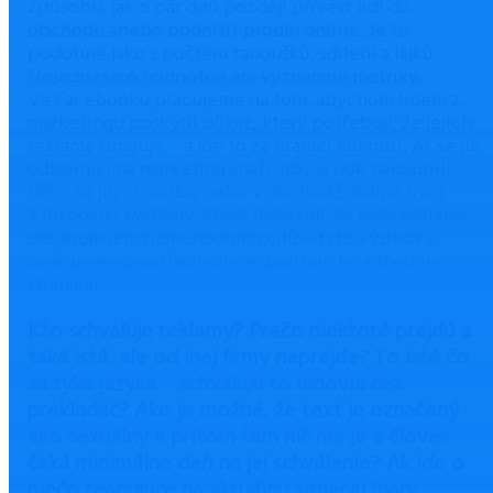
způsobu, jak o pár dnů později přivést lidi do
obchodu anebo podnítit prodej online. Je to
podobné jako s počtem fanoušků, sdílení a lajků.
Nejedná se o hodnotné ani významné metriky.
Ve Facebooku pracujeme na tom, abychom lidem z
marketingu poskytli důkaz, který potřebují, že jejich
reklama funguje – a jde to za hranicí kliknutí. Ať se již
odborníci na marketing snaží, aby si lidé nakoupili
něco na jejich webu nebo v obchodě, máme nyní
k dispozici systémy, které dokazují, že naše reklama
dosahuje jejich obchodních cílů – tyto výsledky
ověřujeme prostřednictvím partnerství s třetími
stranami.
Kto schvaľuje reklamy? Prečo niektoré prejdú a
taká istá, ale od inej firmy neprejde? To isté čo
sa týka jazyka – schvaľujú to Indovia cez
prekladač? Ako je možné, že text je označený
ako sexuálny a pritom tam nič nie je a človek
čaká minimálne deň na jej schválenie? Ak ide o
niečo reagujúce na aktuálnu situáciu (napr.