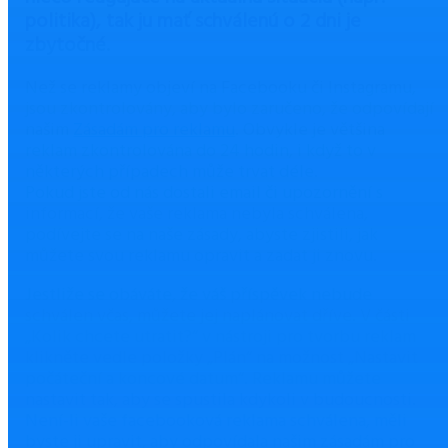
politika), tak ju mať schválenú o 2 dni je
zbytočné.
Než se reklamy objeví na Facebooku či Instagramu,
jsou zkontrolovány, aby bylo zaručeno, že odpovídají
našim
Zásadám pro reklamu
. Obvykle je většina
reklam zkontrolována do 24 hodin, i když to v
některých případech může trvat déle.
Pokud jste od nás dostali email či upozornění s
informací, že vaše reklama nebyla schválena,
podívejte se na naše zásady, abyste zjistili, jak
můžete svou reklamu opravit a zadat ji znovu.
Jestliže se obáváte, že váš příspěvek nebude
schválen včas, můžete jej naplánovat dříve. V části
„Kolik chcete utratit?“ v nástroji pro tvorbu reklam
klikněte vedle položky „Plán“ na možnost „Nastavit
počáteční a koncové datum“. Reklamu můžete
nastavit tak, aby se spustila kdykoli v budoucnosti.
Není-li vaše facebooková reklama schválena, měli
byste ji upravit, aby odpovídala našim zásadám pro