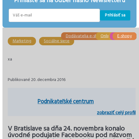
Prihláste sa na odber nášho Newsletteru
Prihlásiť sa
E-
mail
Dodávatelia e-shopových systémov
Online marketing
Online marketing
Marketing
PR správy
E-shopy
Marketing
Sociálne siete
xa
Publikované 20. decembra 2016
Podnikateľské centrum
zobraziť celý profil
V Bratislave sa dňa 24. novembra konalo
úvodné podujatie Facebooku pod názvom