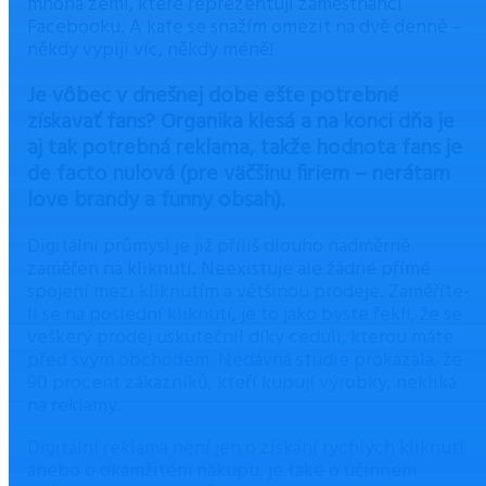
mnoha zemí, které reprezentují zaměstnanci
Facebooku. A kafe se snažím omezit na dvě denně –
někdy vypiji víc, někdy méně!
Je vôbec v dnešnej dobe ešte potrebné
získavať fans? Organika klesá a na konci dňa je
aj tak potrebná reklama, takže hodnota fans je
de facto nulová (pre väčšinu firiem – nerátam
love brandy a funny obsah).
Digitální průmysl je již příliš dlouho nadměrně
zaměřen na kliknutí. Neexistuje ale žádné přímé
spojení mezi kliknutím a většinou prodeje. Zaměříte-
li se na poslední kliknutí, je to jako byste řekli, že se
veškerý prodej uskutečnil díky ceduli, kterou máte
před svým obchodem. Nedávná studie prokázala, že
90 procent zákazníků, kteří kupují výrobky, nekliká
na reklamy.
Digitální reklama není jen o získání rychlých kliknutí
anebo o okamžitém nákupu, je také o účinném