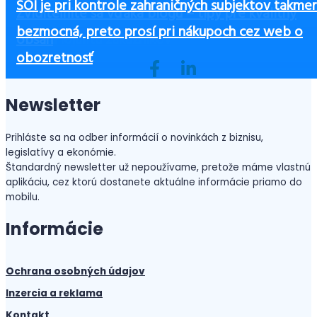
SOI je pri kontrole zahraničných subjektov takmer
Podporu cookies tretích strán ukončí aj Chrome E
Marketing v sociálnych sieťach (SMM – social me
Od krabice k brandu: Ako príbehy na obaloch
Zviditeľnite sa vďaka blogu – tipy pre kvalitný
bezmocná, preto prosí pri nákupoch cez web o
shopom hrozí prepad tržieb
Obsahový plán pre sociálne siete
marketing)
budujú lojalitu zákazníkov
obsah
obozretnosť
Newsletter
Prihláste sa na odber informácií o novinkách z biznisu,
legislatívy a ekonómie.
Štandardný newsletter už nepoužívame, pretože máme vlastnú
aplikáciu, cez ktorú dostanete aktuálne informácie priamo do
mobilu.
Informácie
Ochrana osobných údajov
Inzercia a reklama
Kontakt