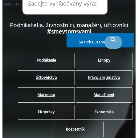
Search for:
Podnikatelia, živnostníci, manažéri, účtovníci
#smevtomsvami
Search Button
Podnikanie
Eshopy
Účtovníctvo
Právo a legislatíva
Marketing
Manažment
PR správy
Ekonomika
Rozcestník