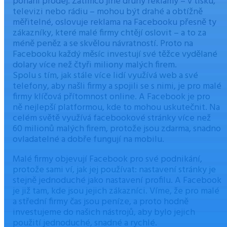
pohání prodej. Zatímco jiné druhy reklamy – v tisku,
televizi nebo rádiu – mohou být drahé a obtížně
měřitelné, oslovuje reklama na Facebooku přesně ty
zákazníky, které malé firmy chtějí oslovit – a to za
méně peněz a se skvělou návratností. Proto na
Facebooku každý měsíc investují své těžce vydělané
dolary více než čtyři miliony malých firem.
Spolu s tím, jak stále více lidí využívá web a své
telefony, aby našli firmy a spojili se s nimi, je pro malé
firmy klíčová přítomnost online. A Facebook je pro
ně nejlepší platformou, kde to mohou uskutečnit. Na
celém světě využívá facebookové stránky více než
60 milionů malých firem, protože jsou zdarma, snadno
ovladatelné a dobře fungují na mobilu.
Malé firmy objevují Facebook pro své podnikání,
protože sami ví, jak jej používat: nastavení stránky je
stejně jednoduché jako nastavení profilu. A Facebook
je již tam, kde jsou jejich zákazníci. Víme, že pro malé
a střední firmy čas jsou peníze, a proto hodně
investujeme do našich nástrojů, aby bylo jejich
použití jednoduché, snadné a rychlé.