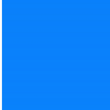
obsahu, jestliže ten naše zásady dodržuje. Při
nahlášení obsahu se díváme na opodstatnění
nahlášení, nezjišťujeme, proč konkrétní člověk
nahlásil obsah anebo kolikrát byl obsah nahlášen.
Kto je Andy Krasny?
Andy Krasny (Dublin, Írsko)
Andy vedie skupinu analitikov v oblasti SMB (malé a
stredné podniky) v rámci regiónu Európa, Stredný
východ a Afrika. Jeho tím má za úlohu pochopiť ako
sa dajú ovládať tržby v celom regióne a formovať