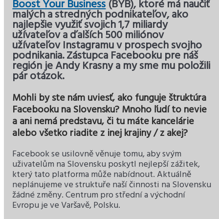
Boost Your Business
(BYB), ktoré má naučiť
malých a stredných podnikateľov, ako
najlepšie využiť svojich 1,7 miliardy
užívateľov a ďalších 500 miliónov
užívateľov Instagramu v prospech svojho
podnikania. Zástupca Facebooku pre náš
región je Andy Krasny a my sme mu položili
pár otázok.
Mohli by ste nám uviesť, ako funguje štruktúra
Facebooku na Slovensku? Mnoho ľudí to nevie
a ani nemá predstavu, či tu máte kancelárie
alebo všetko riadite z inej krajiny / z akej?
Facebook se usilovně věnuje tomu, aby svým
uživatelům na Slovensku poskytl nejlepší zážitek,
který tato platforma může nabídnout. Aktuálně
neplánujeme ve struktuře naší činnosti na Slovensku
žádné změny. Centrum pro střední a východní
Evropu je ve Varšavě, Polsku.