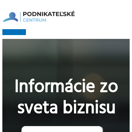
Preskočiť
na
obsah
Hlavné
Menu
Informácie zo
sveta biznisu