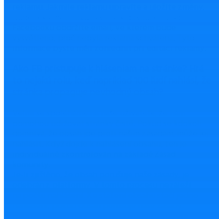
reklamu. Jakmile reklamu upravíte a uložíte změny,
bude reklama znovu zaslána k posouzení. Od
Facebooku obdržíte email, ve kterém bude
vysvětleno, proč nebyla reklama schválena. Tyto
informace byste měli zohlednit při editaci reklamy.
Ako FB pristupuje k hláseniam na stránke? Hrá
to nejakú rolu, keď napríklad 100 ľudí nahlási, že
stránka propaguje nevhodný obsah?
Velmi se spoléháme na naše uživatele, že nám
pomohou udržovat stránky čisté. Pokud se kdokoli
domnívá, že obsah jde proti našim zásadám, může jej
nahlásit. Když dojde k nahlášení obsahu, ten je
individuálně zkontrolován na základě Zásad
komunity.
Je-li zjištěno, že obsah porušuje naše zásady, je
odebrán z platformy. V tomto procesu nezáleží
na počtu nahlášení. Ke stažení obsahu stačí jedno
nahlášení, pokud obsah porušuje naše zásady.
Naopak mnoho nahlášení nepovede ke stažení