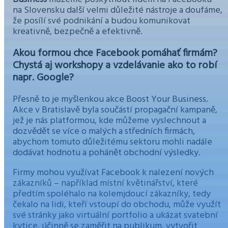
na Slovensku další velmi důležité nástroje a doufáme,
že posílí své podnikání a budou komunikovat
kreativně, bezpečně a efektivně.
Akou formou chce Facebook pomáhať firmám?
Chystá aj workshopy a vzdelávanie ako to robí
napr. Google?
Přesně to je myšlenkou akce Boost Your Business.
Akce v Bratislavě byla součástí propagační kampaně,
jež je nás platformou, kde můžeme vyslechnout a
dozvědět se více o malých a středních firmách,
abychom tomuto důležitému sektoru mohli nadále
dodávat hodnotu a pohánět obchodní výsledky.
Firmy mohou využívat Facebook k nalezení nových
zákazníků – například místní květinářství, které
předtím spoléhalo na kolemjdoucí zákazníky, tedy
čekalo na lidi, kteří vstoupí do obchodu, může využít
své stránky jako virtuální portfolio a ukázat svatební
kytice, účinně se zaměřit na publikum, vytvořit