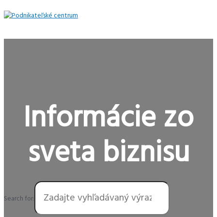
Preskočiť
na
obsah
Hlavné
Menu
Informácie zo
sveta biznisu
Search for: