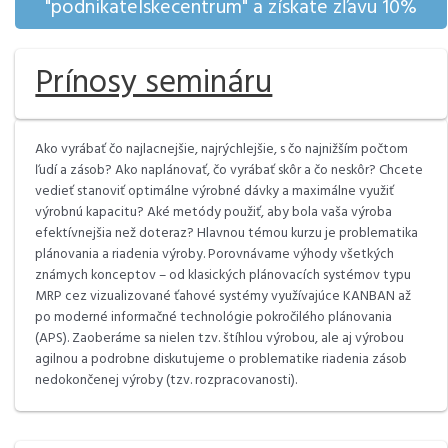
"podnikatelskecentrum" a získate zľavu 10%
Prínosy semináru
Ako vyrábať čo najlacnejšie, najrýchlejšie, s čo najnižším počtom
ľudí a zásob? Ako naplánovať, čo vyrábať skôr a čo neskôr? Chcete
vedieť stanoviť optimálne výrobné dávky a maximálne využiť
výrobnú kapacitu? Aké metódy použiť, aby bola vaša výroba
efektívnejšia než doteraz? Hlavnou témou kurzu je problematika
plánovania a riadenia výroby. Porovnávame výhody všetkých
známych konceptov – od klasických plánovacích systémov typu
MRP cez vizualizované ťahové systémy využívajúce KANBAN až
po moderné informačné technológie pokročilého plánovania
(APS). Zaoberáme sa nielen tzv. štíhlou výrobou, ale aj výrobou
agilnou a podrobne diskutujeme o problematike riadenia zásob
nedokončenej výroby (tzv. rozpracovanosti).