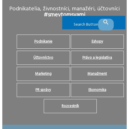
Podnikatelia, živnostníci, manažéri, účtovníci
#smevtomsvami
Search Button
Podnikanie
Eshopy
Účtovníctvo
Právo a legislatíva
Marketing
Manažment
PR správy
Ekonomika
Rozcestník