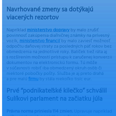
Navrhované zmeny sa dotýkajú
viacerých rezortov
Napríklad
ministerstvo dopravy
by malo zrušiť
povinnosť zakúpenia diaľničnej známky na prívesný
vozík,
ministerstvo financií
by malo zaviesť možnosť
odpočtu daňovej straty za posledných päť rokov bez
obmedzenia na jednotlivé roky. Balíček tiež ráta aj
s rozšírením možností prístupu k zaručenej konverzii
dokumentov na elektronickú formu. Tú môže
v súčasnosti robiť iba obmedzený okruh osôb či
niektoré pobočky pošty. Služba je aj preto drahá
a pre malú
firmu
by stála niekoľko tisíc eur.
Prvé “podnikateľské kilečko” schválil
Sulíkovi parlament na začiatku júla
Právna norma priniesla 114 zmien.
Upravuje napríklad