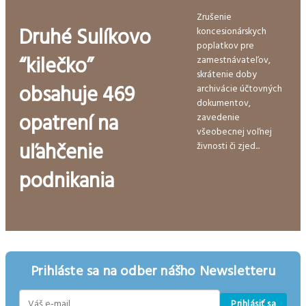
Zrušenie
Druhé Sulíkovo
koncesionárskych
poplatkov pre
“kilečko”
zamestnávateľov,
skrátenie doby
obsahuje 469
archivácie účtovných
dokumentov,
opatrení na
zavedenie
všeobecnej voľnej
uľahčenie
živnosti či zjed...
podnikania
Prihláste sa na odber nášho Newsletteru
Prihlásiť sa