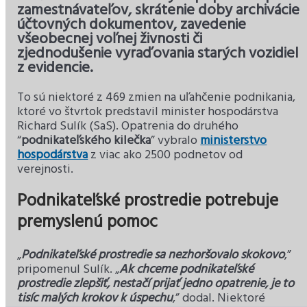
zamestnávateľov, skrátenie doby archivácie
účtovných dokumentov, zavedenie
všeobecnej voľnej živnosti či
zjednodušenie vyraďovania starých vozidiel
z evidencie.
To sú niektoré z 469 zmien na uľahčenie podnikania,
ktoré vo štvrtok predstavil minister hospodárstva
Richard Sulík (SaS). Opatrenia do druhého
“
podnikateľského kilečka
” vybralo
ministerstvo
hospodárstva
z viac ako 2500 podnetov od
verejnosti.
Podnikateľské prostredie potrebuje
premyslenú pomoc
„
Podnikateľské prostredie sa nezhoršovalo skokovo
,”
pripomenul Sulík. „
Ak chceme podnikateľské
prostredie zlepšiť, nestačí prijať jedno opatrenie, je to
tisíc malých krokov k úspechu
,” dodal. Niektoré