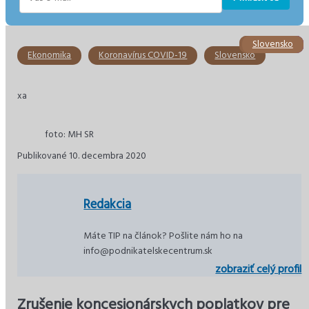
E-
mail
Ekonomika
Ekonomika
Slovensko
Slovensko
Slovensko
Dane
Ekonomika
Koronavírus COVID-19
Slovensko
xa
foto: MH SR
Publikované 10. decembra 2020
Redakcia
Máte TIP na článok? Pošlite nám ho na
info@podnikatelskecentrum.sk
zobraziť celý profil
Zrušenie koncesionárskych poplatkov pre