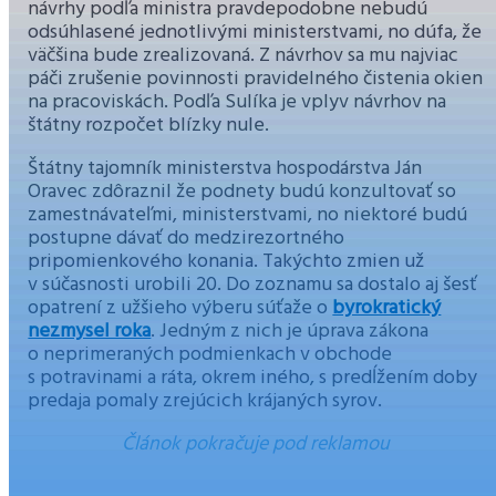
návrhy podľa ministra pravdepodobne nebudú
odsúhlasené jednotlivými ministerstvami, no dúfa, že
väčšina bude zrealizovaná. Z návrhov sa mu najviac
páči zrušenie povinnosti pravidelného čistenia okien
na pracoviskách. Podľa Sulíka je vplyv návrhov na
štátny rozpočet blízky nule.
Štátny tajomník ministerstva hospodárstva Ján
Oravec zdôraznil že podnety budú konzultovať so
zamestnávateľmi, ministerstvami, no niektoré budú
postupne dávať do medzirezortného
pripomienkového konania. Takýchto zmien už
v súčasnosti urobili 20. Do zoznamu sa dostalo aj šesť
opatrení z užšieho výberu súťaže o
byrokratický
nezmysel roka
. Jedným z nich je úprava zákona
o neprimeraných podmienkach v obchode
s potravinami a ráta, okrem iného, s predĺžením doby
predaja pomaly zrejúcich krájaných syrov.
Článok pokračuje pod reklamou