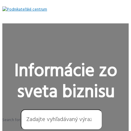
Preskočiť
na
obsah
Hlavné
Menu
Informácie zo
sveta biznisu
Search for: