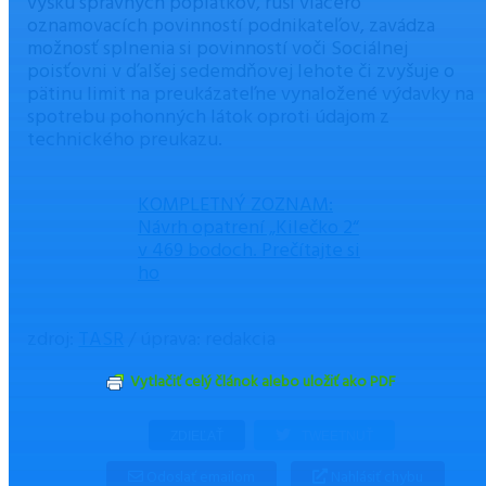
výšku správnych poplatkov, ruší viacero
oznamovacích povinností podnikateľov, zavádza
možnosť splnenia si povinností voči Sociálnej
poisťovni v ďalšej sedemdňovej lehote či zvyšuje o
pätinu limit na preukázateľne vynaložené výdavky na
spotrebu pohonných látok oproti údajom z
technického preukazu.
KOMPLETNÝ ZOZNAM:
Návrh opatrení „Kilečko 2“
v 469 bodoch. Prečítajte si
ho
zdroj:
TASR
/ úprava: redakcia
Vytlačiť celý článok alebo uložiť ako PDF
ZDIEĽAŤ
TWEETNUŤ
Odoslať emailom
Nahlásiť chybu