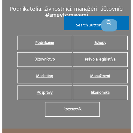
Podnikatelia, živnostníci, manažéri, účtovníci
#smevtomsvami
Search Button
Podnikanie
Eshopy
Účtovníctvo
Právo a legislatíva
Marketing
Manažment
PR správy
Ekonomika
Rozcestník