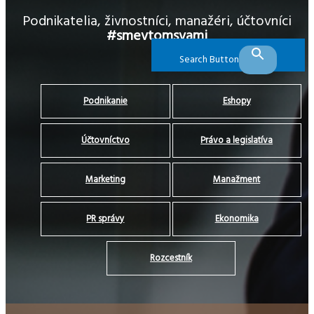
Podnikatelia, živnostníci, manažéri, účtovníci
#smevtomsvami
Search Button
Podnikanie
Eshopy
Účtovníctvo
Právo a legislatíva
Marketing
Manažment
PR správy
Ekonomika
Rozcestník