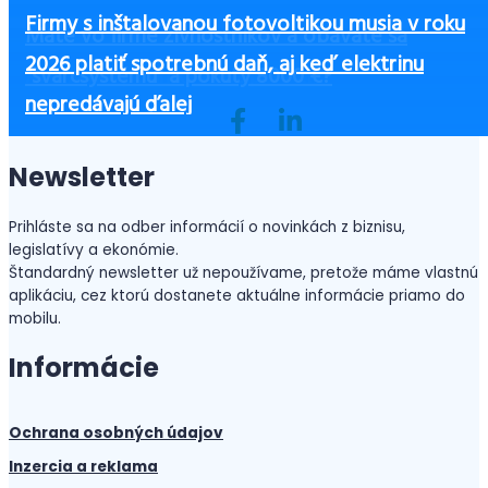
Firmy s inštalovanou fotovoltikou musia v roku
Poskytovatelia krátkodobého prenájmu ubytovan
TRESTNÉ OZNÁMENIE ZA OHOVÁRANIE kvôli
Máte vo firme živnostníkov a obávate sa
2026 platiť spotrebnú daň, aj keď elektrinu
majú od roku 2027 nové povinnosti. Aké to sú?
správe na Facebooku
Zvýšenie nemocenských dávok v roku 2026
Ako začať podnikať bez peňazí?
“švarcsystému” a pokuty 8000 €?
nepredávajú ďalej
Newsletter
Prihláste sa na odber informácií o novinkách z biznisu,
legislatívy a ekonómie.
Štandardný newsletter už nepoužívame, pretože máme vlastnú
aplikáciu, cez ktorú dostanete aktuálne informácie priamo do
mobilu.
Informácie
Ochrana osobných údajov
Inzercia a reklama