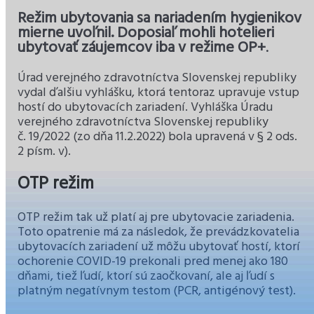
Režim ubytovania sa nariadením hygienikov
mierne uvoľnil. Doposiaľ mohli hotelieri
ubytovať záujemcov iba v režime OP+
.
Úrad verejného zdravotníctva Slovenskej republiky
vydal ďalšiu vyhlášku, ktorá tentoraz upravuje vstup
hostí do ubytovacích zariadení. Vyhláška Úradu
verejného zdravotníctva Slovenskej republiky
č. 19/2022 (zo dňa 11.2.2022) bola upravená v § 2 ods.
2 písm. v).
OTP režim
OTP režim tak už platí aj pre ubytovacie zariadenia.
Toto opatrenie má za následok, že prevádzkovatelia
ubytovacích zariadení už môžu ubytovať hostí, ktorí
ochorenie COVID-19 prekonali pred menej ako 180
dňami, tiež ľudí, ktorí sú zaočkovaní, ale aj ľudí s
platným negatívnym testom (PCR, antigénový test).