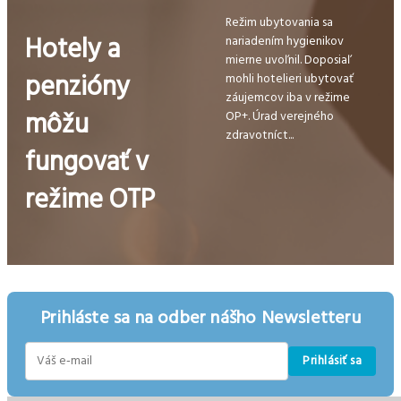
Režim ubytovania sa
Hotely a
nariadením hygienikov
mierne uvoľnil. Doposiaľ
penzióny
mohli hotelieri ubytovať
záujemcov iba v režime
môžu
OP+. Úrad verejného
zdravotníct...
fungovať v
režime OTP
Prihláste sa na odber nášho Newsletteru
Prihlásiť sa
E-
mail