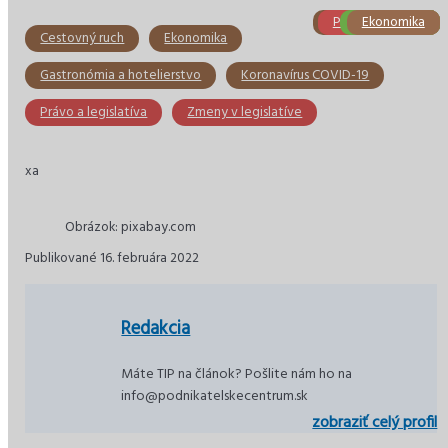
Obchod a služby
Právna poradňa
Právna poradňa
Bezpečnosť
Ekonomika
Ekonomika
Cestovný ruch
Ekonomika
Gastronómia a hotelierstvo
Koronavírus COVID-19
Právo a legislatíva
Zmeny v legislatíve
xa
Obrázok: pixabay.com
Publikované 16. februára 2022
Redakcia
Máte TIP na článok? Pošlite nám ho na
info@podnikatelskecentrum.sk
zobraziť celý profil