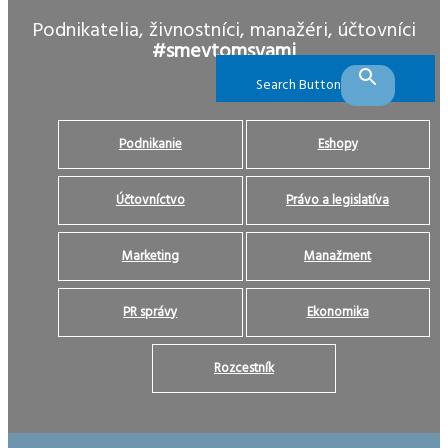
Podnikatelia, živnostníci, manažéri, účtovníci
#smevtomsvami
Search Button
Podnikanie
Eshopy
Účtovníctvo
Právo a legislatíva
Marketing
Manažment
PR správy
Ekonomika
Rozcestník