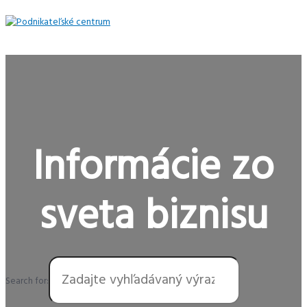
Preskočiť
na
obsah
Hlavné
Menu
Informácie zo
sveta biznisu
Search for: