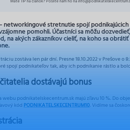
Máte TIP na článok? Pošlite nám ho na info@podnikatelskecentrum.
 – networkingové stretnutie spojí podnikajúcich 
 vzájomne pomohli. Účastníci sa môžu dozvedieť,
, na akých zákazníkov cieliť, na koho sa obrátiť
ne.
tráciu zostáva len pár dní. Presne 18.10.2022 v Prešove o 8
toré spojí podnikateľov tak, aby ich podnikanie rástlo a bo
 čitatelia dostávajú bonus
ia webu podnikatelskecentrum.sk majú zľavu 10 %. Do ob
ľavový kód
PODNIKATELSKECENTRUM10
. Vidíme sa čoskor
strácia