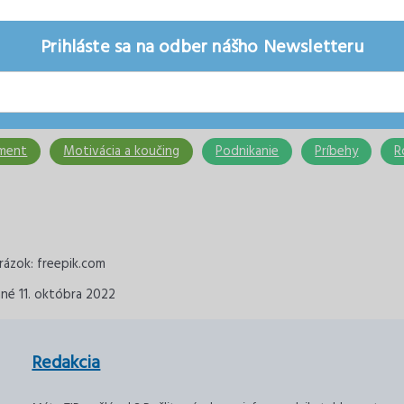
Prihláste sa na odber nášho Newsletteru
ment
Motivácia a koučing
Podnikanie
Príbehy
R
rázok: freepik.com
ané 11. októbra 2022
Redakcia