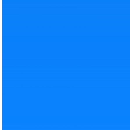
OHOVÁRANIE kvôli správe na
Facebooku
Finanční riaditelia reagujú na rekordný
pesimizmus masívnymi investíciami do
technológií. Trend sa týka USA aj
Európy
Zvýšenie nemocenských dávok v roku
2026
Ako sa darí u nás zahraničným
osobám?
Ako začať podnikať bez peňazí?
Čo zvážiť pri výbere výbavy pre
zamestnancov, aby ste ušetrili a zvýšili