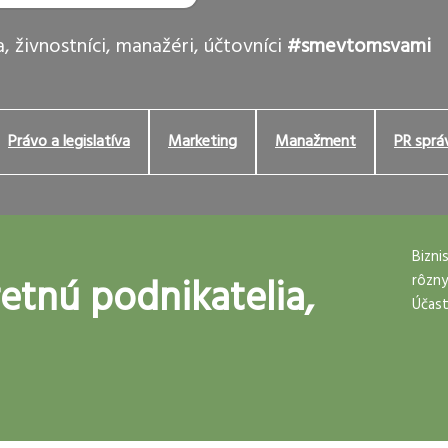
, živnostníci, manažéri, účtovníci
#smevtomsvami
Právo a legislatíva
Marketing
Manažment
PR sprá
Bizni
etnú podnikatelia,
rôzny
Účast