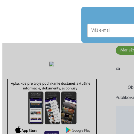
E-
mail
Manaž
xa
Ob
Publikov