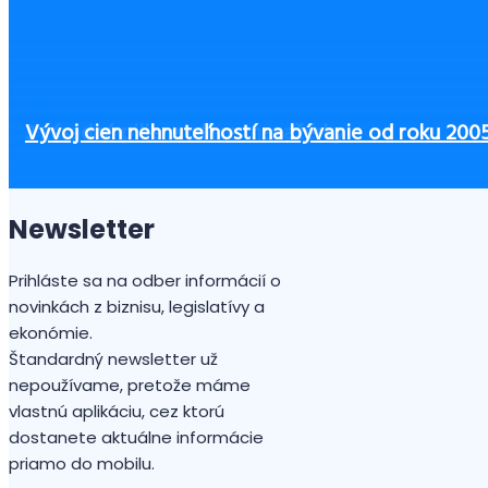
bezpečnosť
Ako začať podnikať bez peňazí?
Čo zvážiť pri výbere výbavy pre zamestnancov, aby
Zamestnanci na home office si môžu sami rozvrhn
Neplatiteľ DPH a povinnosť registrovať sa podľa
3 zásadné piliere office manažérky
Vývoj cien nehnuteľností na bývanie od roku 200
Newsletter
Prihláste sa na odber informácií o
novinkách z biznisu, legislatívy a
ekonómie.
Štandardný newsletter už
nepoužívame, pretože máme
vlastnú aplikáciu, cez ktorú
dostanete aktuálne informácie
priamo do mobilu.