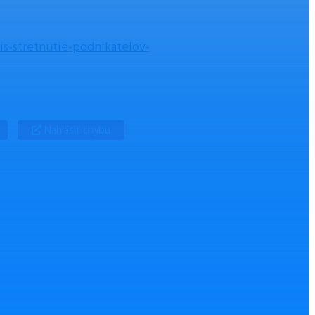
is-stretnutie-podnikatelov-
Nahlásiť chybu