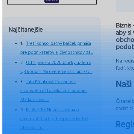
Biznis
Najčítanejšie
aby si
obchod
Tretí konsolidačný balíček prináša
podob
pre podnikateľov aj živnostníkov zá...
Na regis
Od 1. januára 2020 bločky už len s
ľudí, k
QR kódom. Na overenie slúži aplikác...
Naši
Júlia Pšenková: Povinnosti
mzdového účtovníka voči úradom:
Mzda zamest...
Čitatel
zadať z
KLUB 500: Novela zákona o
envirozáťažiach je bezprecedentný
Regi
útok na sú...