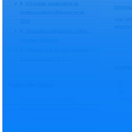
Potravinári, nezabudnite na
Stretnu
termíny podania vyhlásenia na rok
Viac in
2024
presov/
Stretnutie podnikateľov v Nitre –
24.mája o 18:00 hod.
Odborník radí: Miroslav Gandžala –
Daňové priznanie typ A –...
Mohlo 
Najnovšie články
Poskytovatelia krátkodobého
prenájmu ubytovania majú od roku
2027 nové povinnosti. Aké to sú?
TRESTNÉ OZNÁMENIE ZA