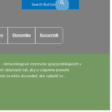
Search Button
vy
Ekonomika
Rozcestník
s - networkingové stretnutie spojí podnikajúcich v
ch oblastiach tak, aby si vzájomne pomohli.
níci sa môžu dozvedieť, ako vylepšiť sv...