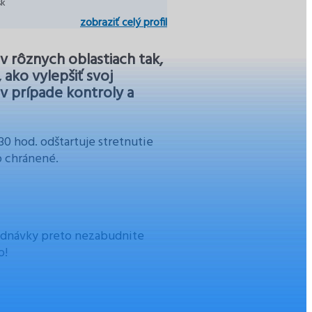
sk
zobraziť celý profil
v rôznych oblastiach tak,
 ako vylepšiť svoj
 v prípade kontroly a
:30 hod. odštartuje stretnutie
lo chránené.
jednávky preto nezabudnite
o!