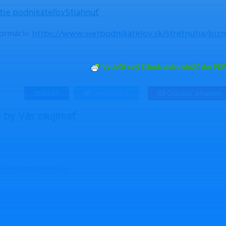
tie podnikateľov
Stiahnuť
formácii:
https://www.sietpodnikatelov.sk/stretnutia/bizn
Vytlačiť celý článok alebo uložiť ako PDF
Odoslať emailom
ZDIEĽAŤ
TWEETNUŤ
by Vás zaujímať