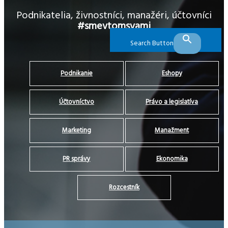
Podnikatelia, živnostníci, manažéri, účtovníci
#smevtomsvami
Search Button
Podnikanie
Eshopy
Účtovníctvo
Právo a legislatíva
Marketing
Manažment
PR správy
Ekonomika
Rozcestník