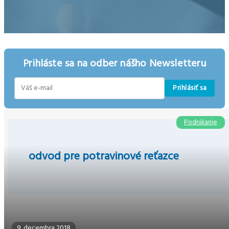
Prihláste sa na odber nášho Newsletteru
Prihlásiť sa
E-
mail
Podnikanie
odvod pre potravinové reťazce
9. decembra 2018