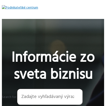
Preskočiť
na
obsah
Hlavné
Menu
Informácie zo
sveta biznisu
Search for: