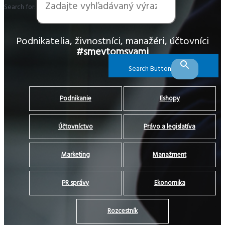
Search for:
Podnikatelia, živnostníci, manažéri, účtovníci
#smevtomsvami
Search Button
Podnikanie
Eshopy
Účtovníctvo
Právo a legislatíva
Marketing
Manažment
PR správy
Ekonomika
Rozcestník