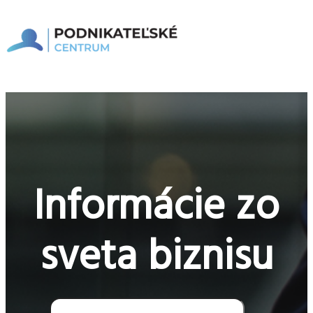
Preskočiť
na
obsah
Hlavné
Menu
Informácie zo
sveta biznisu