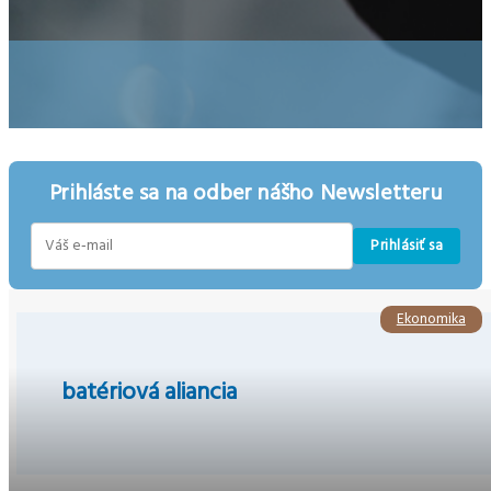
Prihláste sa na odber nášho Newsletteru
Prihlásiť sa
E-
mail
Ekonomika
batériová aliancia