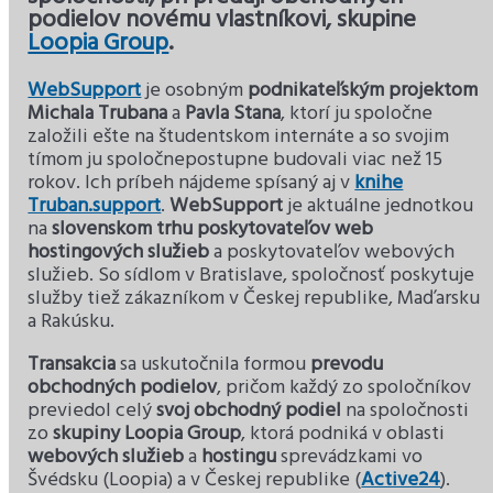
podielov novému vlastníkovi, skupine
Loopia Group
.
WebSupport
je osobným
podnikateľským projektom
Michala Trubana
a
Pavla Stana
, ktorí ju spoločne
založili ešte na študentskom internáte a so svojim
tímom ju spoločnepostupne budovali viac než 15
rokov. Ich príbeh nájdeme spísaný aj v
knihe
Truban.support
.
WebSupport
je aktuálne jednotkou
na
slovenskom trhu poskytovateľov web
hostingových služieb
a poskytovateľov webových
služieb. So sídlom v Bratislave, spoločnosť poskytuje
služby tiež zákazníkom v Českej republike, Maďarsku
a Rakúsku.
Transakcia
sa uskutočnila formou
prevodu
obchodných podielov
, pričom každý zo spoločníkov
previedol celý
svoj obchodný podiel
na spoločnosti
zo
skupiny Loopia Group
, ktorá podniká v oblasti
webových služieb
a
hostingu
sprevádzkami vo
Švédsku (Loopia) a v Českej republike (
Active24
).