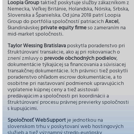
Loopia Group
taktiež poskytuje služby zákazníkom z
Nemecka, Veľkej Británie, Holandska, Nórska, Srbska,
Slovenska a Španielska. Od júna 2018 patrí Loopia
Group do portfólia spoločností patriacich
Axcel
,
škandinávskej
private equity firme
so zameraním na
mid-market spoločnosti.
Taylor Wessing Bratislava
poskytla poradenstvo pri
štruktúrovaní transakcie, ako aj pri rokovaniach o
znení zmluvy o
prevode obchodných podielov
,
dokumentácie týkajúcej sa financovania a súvisiacej
transakčnej dokumentácie. Ich právnici tiež poskytli
poradenstvo ohľadom escrow dokumentácie, a to
osobitne pri nastavovaní podmienok upravujúcich
vyplatenie kúpnej ceny a tiež asistovali
predávajúcim a spoločnosti pri koordinácii a
štruktúrovaní procesu právnej previerky spoločnosti
s kupujúcimi.
Spoločnosť WebSupport
je jednotkou na
slovenskom trhu v poskytovaní web hostingových
služieb a tiež významný stredo-európsky