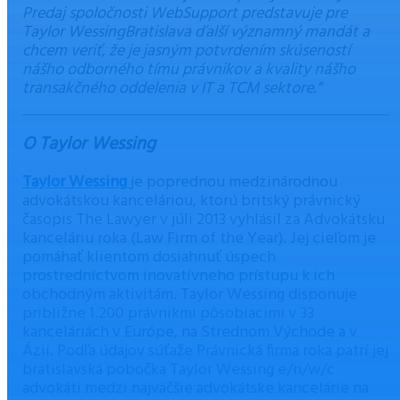
Predaj spoločnosti WebSupport predstavuje pre
Taylor WessingBratislava ďalší významný mandát a
chcem veriť, že je jasným potvrdením skúseností
nášho odborného tímu právnikov a kvality nášho
transakčného oddelenia v IT a TCM sektore.“
O Taylor Wessing
Taylor Wessing
je poprednou medzinárodnou
advokátskou kanceláriou, ktorú britský právnický
časopis The Lawyer v júli 2013 vyhlásil za Advokátsku
kanceláriu roka (Law Firm of the Year). Jej cieľom je
pomáhať klientom dosiahnuť úspech
prostredníctvom inovatívneho prístupu k ich
obchodným aktivitám. Taylor Wessing disponuje
približne 1.200 právnikmi pôsobiacimi v 33
kanceláriách v Európe, na Strednom Východe a v
Ázii. Podľa údajov súťaže Právnická firma roka patrí jej
bratislavská pobočka Taylor Wessing e/n/w/c
advokáti medzi najväčšie advokátske kancelárie na