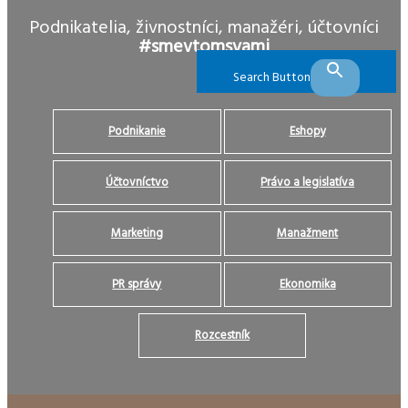
Podnikatelia, živnostníci, manažéri, účtovníci
#smevtomsvami
Search Button
Podnikanie
Eshopy
Účtovníctvo
Právo a legislatíva
Marketing
Manažment
PR správy
Ekonomika
Rozcestník