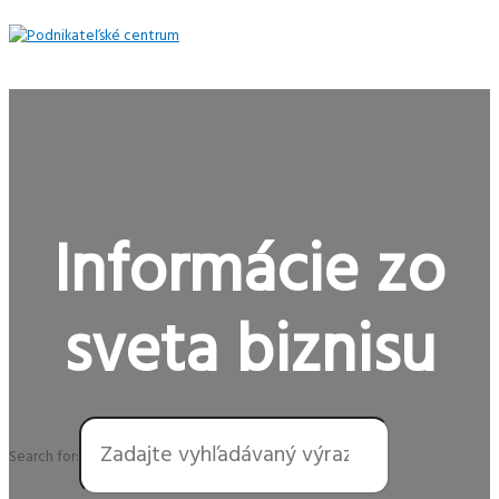
Preskočiť
na
obsah
Hlavné
Menu
Informácie zo
sveta biznisu
Search for: