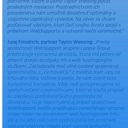
platforme. Vážim si úlohu Taylor Wessing počas
posledných mesiacov. Prostredníctvom ich
poradenstva nám umožnili dosiahnuť optimálny a
vzájomne uspokojivý výsledok. Na záver sa chcem
poďakovať všetkým, ktorí časť svojho života spojili s
príbehom WebSupportu a vytvorili niečo výnimočné.“
Juraj Frindrich, partner Taylor Wessing:
„Predaj
spoločnosti WebSupport skupine Loopia Group
predstavuje významnú akvizíciu, ktorá má potenciál
zmeniť stredo-európsky trh s web hostingovými
službami. Zakladatelia mali silné osobné spojenie so
spoločnosťou a „vychovali ju“ z malého start-upu na
trhového lídra. Vážime si preto, že nám zverili túto
komplexnú transakciu. Vždy radi spolupracujeme so
spoločnosťami a jednotlivcami, ktorí sa snažia prispieť
ku zlepšeniu podnikateľského prostredia na
Slovensku. To je nepochybne aj prípad spoločnosti
WebSupport, keďže predávajúci zanechávajú výraznú
stopu nielen na slovenskom web hostingovom trhu,
ale aj na jeho celkovom podnikateľskom prostredí,
vrátane relatívne mladej start-upovej komunity.