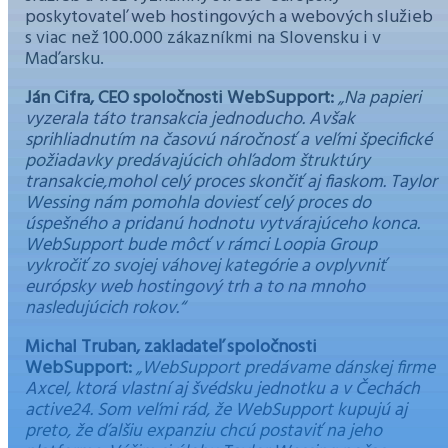
poskytovateľ web hostingových a webových služieb
s viac než 100.000 zákazníkmi na Slovensku i v
Maďarsku.
Ján Cifra, CEO spoločnosti WebSupport:
„Na papieri
vyzerala táto transakcia jednoducho. Avšak
sprihliadnutím na časovú náročnosť a veľmi špecifické
požiadavky predávajúcich ohľadom štruktúry
transakcie,mohol celý proces skončiť aj fiaskom. Taylor
Wessing nám pomohla doviesť celý proces do
úspešného a pridanú hodnotu vytvárajúceho konca.
WebSupport bude môcť v rámci Loopia Group
vykročiť zo svojej váhovej kategórie a ovplyvniť
európsky web hostingový trh a to na mnoho
nasledujúcich rokov.“
Michal Truban, zakladateľ spoločnosti
WebSupport:
„WebSupport predávame dánskej firme
Axcel, ktorá vlastní aj švédsku jednotku a v Čechách
active24. Som veľmi rád, že WebSupport kupujú aj
preto, že ďalšiu expanziu chcú postaviť na jeho