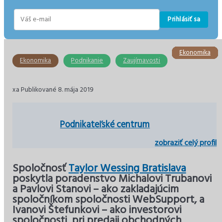
Prihlásiť sa
E-
mail
Ekonomika
Ekonomika
Ekonomika
Ekonomika
Ekonomika
Ekonomika
Ekonomika
Podnikanie
Zaujímavosti
xa Publikované 8. mája 2019
Podnikateľské centrum
zobraziť celý profil
Spoločnosť
Taylor Wessing Bratislava
poskytla poradenstvo Michalovi Trubanovi
a Pavlovi Stanovi – ako zakladajúcim
spoločníkom spoločnosti WebSupport, a
Ivanovi Štefunkovi – ako investorovi
spoločnosti, pri predaji obchodných