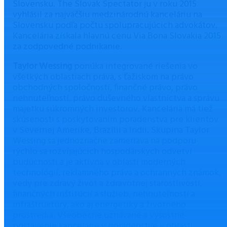
Slovensku. The Slovak Spectator ju v roku 2015
vyhlásil za najväčšiu medzinárodnú kanceláriu na
Slovensku podľa počtu spolupracujúcich advokátov.
Kancelária získala hlavnú cenu Via Bona Slovakia 2015
za zodpovedné podnikanie.
Taylor Wessing
ponúka integrované riešenia vo
všetkých oblastiach práva, s ťažiskom na právo
obchodných spoločností, finančné právo, právo
nehnuteľností, právo duševného vlastníctva a správu
majetku súkromných investorov. Kancelária má tiež
skúsenosti s poskytovaním poradenstva pre klientov
v Severnej Amerike, Brazílii a Indii. Skupina Taylor
Wessing sa jednoznačne zameriava na podporu
rýchlo sa rozvíjajúcich hospodárskych odvetví
budúcnosti a je aktívna v oblasti moderných
technológií, reklamného práva a ochranných známok,
vedy pre zdravý život a zdravotnej starostlivosti,
finančných inštitúcií a služieb, nehnuteľností a
infraštruktúry, ako aj energetiky a životného
prostredia. Všeobecne uznávané a výsostné
postavenie kancelárie v poradenstve v oblasti