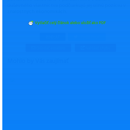
duševného vlastníctva podčiarkujú jej silnú pozíciu v
znalostných ekonomikách.
Vytlačiť celý článok alebo uložiť ako PDF
ZDIEĽAŤ
TWEETNUŤ
Odoslať emailom
Nahlásiť chybu
Mohlo by Vás zaujímať