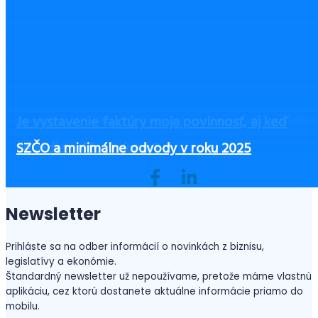
Zamestnávatelia pozor! Sociálna poisťovňa uložil
Účtovníctvo v Maďarsku – prehľad kľúčových
Neplatiteľ DPH a povinnosť registrovať sa podľa 
Je vystavenie faktúry moja povinnosť, aj keď
povinné lehoty na predkladanie ELDZ
informácií
Československý daňový a účtovný kongres 2025
a §7a zákona o DPH
nevediem účtovníctvo?
SZČO a minimálne odvody v roku 2025
Newsletter
Prihláste sa na odber informácií o novinkách z biznisu,
legislatívy a ekonómie.
Štandardný newsletter už nepoužívame, pretože máme vlastnú
aplikáciu, cez ktorú dostanete aktuálne informácie priamo do
mobilu.