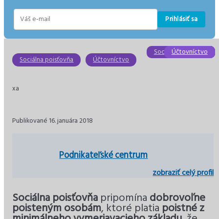
Prihlásiť sa
E-
mail
Sociálna poisťovňa
Účtovníctvo
Účtovníctvo
Účtovníctvo
Účtovníctvo
Dane
Sociálna poisťovňa
Účtovníctvo
xa
Publikované 16. januára 2018
Podnikateľské centrum
zobraziť celý profil
Sociálna poisťovňa
pripomína
dobrovoľne
poisteným osobám
, ktoré platia
poistné z
minimálneho vymeriavacieho základu
, že