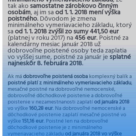
tak ako
samostatne zárobkovo činným
osobám
, aj im sa
od 1. 1. 2018 mení výška
poistného
. Dôvodom je zmena
minimálneho vymeriavacieho základu, ktorý
sa
od 1. 1. 2018 zvýšil zo sumy 441,50 eur
(platnej v roku 2017) na
456 eur
. Poistné za
kalendárny mesiac január 2018 už
dobrovoľne poistené osoby teda zaplatia
vo vyššej sume, poistné za január je
splatné
najneskôr 8. februára 2018
.
Ak má
dobrovoľne poistená osoba
komplexný balík a
poistné platí z minimálneho vymeriavacieho základu
,
mesačné poistné na dobrovoľné nemocenské,
dobrovoľné dôchodkové poistenie a dobrovoľné
poistenie v nezamestnanosti zaplatí
od januára 2018
vo výške
160,28 eur
. Na dobrovoľné nemocenské a
dôchodkové poistenie zaplatí mesačné poistné vo
výške
151,16 eur
. Poistné len na dobrovoľné
dôchodkové poistenie je z minimálneho
vymeriavacieho základu
od januára 2018 vo výške