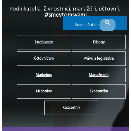
Podnikatelia, živnostníci, manažéri, účtovníci
#smevtomsvami
Search Button
Podnikanie
Eshopy
Účtovníctvo
Právo a legislatíva
Marketing
Manažment
PR správy
Ekonomika
Rozcestník