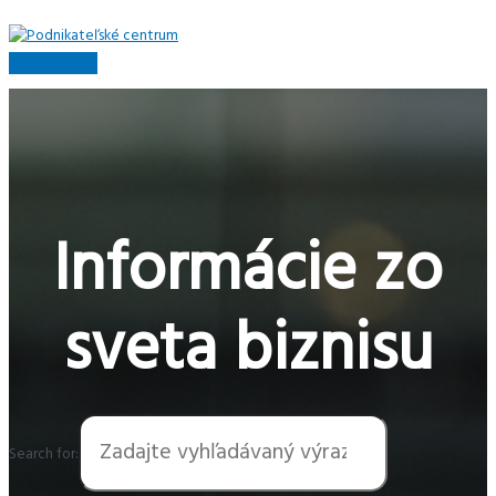
Preskočiť
na
obsah
Hlavné
Menu
Informácie zo
sveta biznisu
Search for: