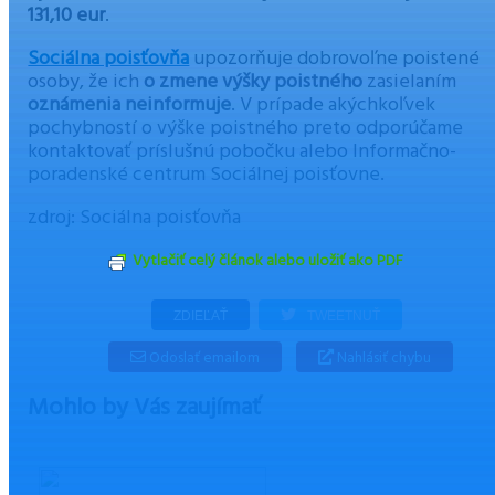
131,10 eur
.
Sociálna poisťovňa
upozorňuje dobrovoľne poistené
osoby, že ich
o zmene výšky poistného
zasielaním
oznámenia neinformuje
. V prípade akýchkoľvek
pochybností o výške poistného preto odporúčame
kontaktovať príslušnú pobočku alebo Informačno-
poradenské centrum Sociálnej poisťovne.
zdroj: Sociálna poisťovňa
Vytlačiť celý článok alebo uložiť ako PDF
ZDIEĽAŤ
TWEETNUŤ
Odoslať emailom
Nahlásiť chybu
Mohlo by Vás zaujímať