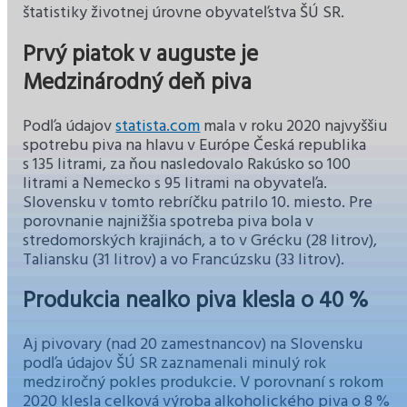
štatistiky životnej úrovne obyvateľstva ŠÚ SR.
Prvý piatok v auguste je
Medzinárodný deň piva
Podľa údajov
statista.com
mala v roku 2020 najvyššiu
spotrebu piva na hlavu v Európe Česká republika
s 135 litrami, za ňou nasledovalo Rakúsko so 100
litrami a Nemecko s 95 litrami na obyvateľa.
Slovensku v tomto rebríčku patrilo 10. miesto. Pre
porovnanie najnižšia spotreba piva bola v
stredomorských krajinách, a to v Grécku (28 litrov),
Taliansku (31 litrov) a vo Francúzsku (33 litrov).
Produkcia nealko piva klesla o 40 %
Aj pivovary (nad 20 zamestnancov) na Slovensku
podľa údajov ŠÚ SR zaznamenali minulý rok
medziročný pokles produkcie. V porovnaní s rokom
2020 klesla celková výroba alkoholického piva o 8 %