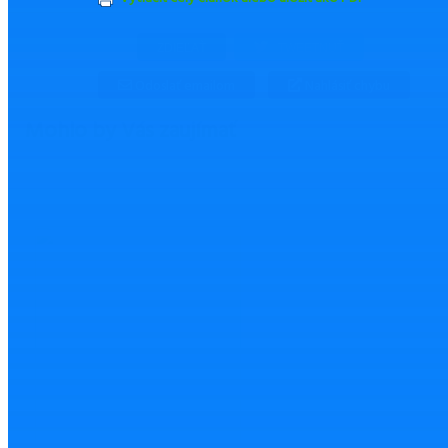
ZDIEĽAŤ
TWEETNUŤ
Odoslať emailom
Nahlásiť chybu
Mohlo by Vás zaujímať