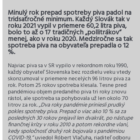
Minulý rok prepad spotreby piva padol na
tridsaťročné minimum. Každý Slovák tak v
roku 2021 vypil v priemere 60,2 litra piva,
bolo to až o 17 tradičných „pollitrákov“
menej, ako v roku 2020. Medziročne sa tak
spotreba piva na obyvateľa prepadla o 12
%.
Najviac piva sa v SR vypilo v rekordnom roku 1990,
každý obyvateľ Slovenska bez rozdielu veku vtedy
skonzumoval v priemere necelých 96 litrov piva za
rok. Potom 25 rokov spotreba klesala. Tesne pred
pandémiou objem predaného piva tri roky znovu
rástol, ale spotreba sa pohybovala už len okolo 70
litrov za rok
. „Dva roky pandémie priniesli prudký
pokles spotreby piva. Prepad o viac ako 10 % sa za
posledných 30 rokov prejavil len dvakrát, po nástupe
finančnej krízy v roku 2010 a potom rekordne vlani,
kedy spoločnosť druhý rok bojovala s pandémiou
COVID-19,“
uviedol Róbert Vlačuha, riaditeľ odboru