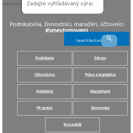
Search for:
Podnikatelia, živnostníci, manažéri, účtovníci
#smevtomsvami
Search Button
Podnikanie
Eshopy
Účtovníctvo
Právo a legislatíva
Marketing
Manažment
PR správy
Ekonomika
Rozcestník