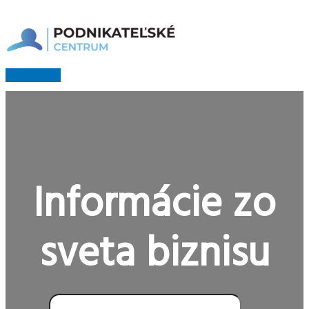
Preskočiť
na
obsah
Hlavné
Menu
Informácie zo
sveta biznisu