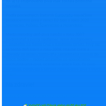
10- aj 12-stupňového piva však zostala približne
rovnaká.
Podľa posledných štatistík
Eurostatu
najväčšími
producentmi piva v rámci EÚ boli v roku 2020
Nemecko, Poľsko, Španielsko a Holandsko.
Medzinárodný deň piva založil v roku 2007
podnikateľ a pivný nadšenec Jesse Avshalomov
s priateľmi zo Santa Cruz v Kalifornii (USA). Prvý raz
sa tento deň slávil v roku 2008. Hlavné ciele a
dôvody na oslavu tohto dňa zakladatelia zhrnuli do
troch bodov – radosť priateľov zo spoločného
vychutnávania piva, ocenenie práce ľudí, čo pivo
vyrábajú, podávajú a taktiež poznávanie piva z iných
krajín.
Na zdravie!
Zdroj: Štatistický úrad SR / úprava redakcia
Vytlačiť celý článok alebo uložiť ako PDF