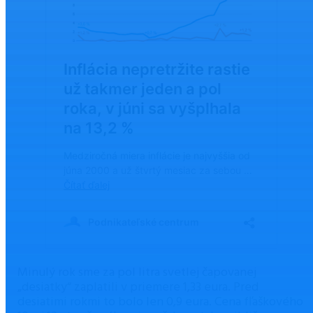
Minulý rok sme za pol litra svetlej čapovanej
„desiatky“ zaplatili v priemere 1,33 eura. Pred
desiatimi rokmi to bolo len 0,9 eura. Cena fľaškového