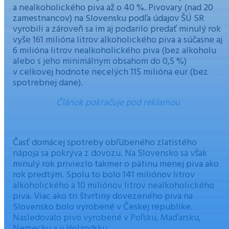
a nealkoholického piva až o 40 %. Pivovary (nad 20
zamestnancov) na Slovensku podľa údajov ŠÚ SR
vyrobili a zároveň sa im aj podarilo predať minulý rok
vyše 161 milióna litrov alkoholického piva a súčasne aj
6 milióna litrov nealkoholického piva (bez alkoholu
alebo s jeho minimálnym obsahom do 0,5 %)
v celkovej hodnote necelých 115 milióna eur (bez
spotrebnej dane).
Článok pokračuje pod reklamou
Časť domácej spotreby obľúbeného zlatistého
nápoja sa pokrýva z dovozu. Na Slovensko sa však
minulý rok priviezlo takmer o pätinu menej piva ako
rok predtým. Spolu to bolo 141 miliónov litrov
alkoholického a 10 miliónov litrov nealkoholického
piva. Viac ako tri štvrtiny dovezeného piva na
Slovensko bolo vyrobené v Českej republike.
Nasledovalo pivo vyrobené v Poľsku, Maďarsku,
Nemecku a v Holandsku.