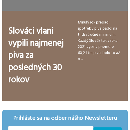
Minulý rok prepad
Slováci vlani
spotreby piva padol na
tridsaťročné minimum.
vypili najmenej
Každý Slovák tak v roku
2021 vypil v priemere
piva za
60,2 litra piva, bolo to až
o ...
posledných 30
rokov
Prihláste sa na odber nášho Newsletteru