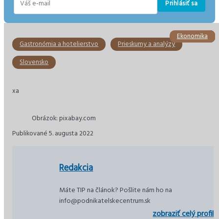
Prihlásiť sa
E-
mail
Ekonomika
Slovensko
Slovensko
Slovensko
Doprava
Dane
Gastronómia a hotelierstvo
Prieskumy a analýzy
Slovensko
xa
Obrázok: pixabay.com
Publikované 5. augusta 2022
Redakcia
Máte TIP na článok? Pošlite nám ho na
info@podnikatelskecentrum.sk
zobraziť celý profil