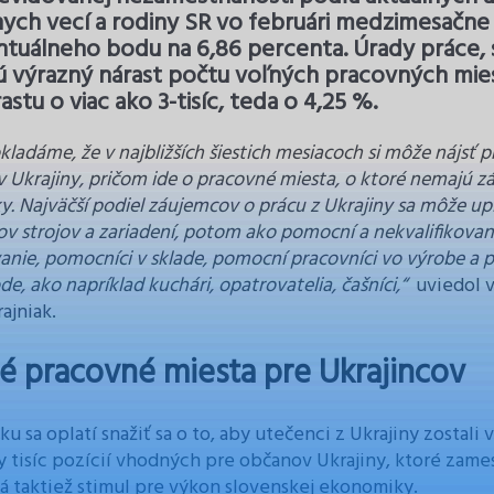
nych vecí a rodiny SR vo februári medzimesačne 
tuálneho bodu na 6,86 percenta. Úrady práce, s
ú výrazný nárast počtu voľných pracovných mi
rastu o viac ako 3-tisíc, teda o 4,25 %.
ladáme, že v najbližších šiestich mesiacoch si môže nájsť p
 Ukrajiny, pričom ide o pracovné miesta, o ktoré nemajú z
ky. Najväčší podiel záujemcov o prácu z Ukrajiny sa môže up
v strojov a zariadení, potom ako pomocní a nekvalifikovaní
anie, pomocníci v sklade, pomocní pracovníci vo výrobe a 
e, ako napríklad kuchári, opatrovatelia, čašníci,“
uviedol v
ajniak.
é pracovné miesta pre Ukrajincov
u sa oplatí snažiť sa o to, aby utečenci z Ukrajiny zostali v
y tisíc pozícií vhodných pre občanov Ukrajiny, ktoré zame
 taktiež stimul pre výkon slovenskej ekonomiky.