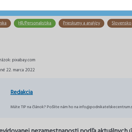
ika
HR/Personalistika
Prieskumy a analýzy
Slovensko
rázok: pixabay.com
ané 22. marca 2022
Redakcia
Máte TIP na článok? Pošlite nám ho na info@podnikatelskecentrum.
evidovanej nezamestnanosti podľa aktuálnych ú