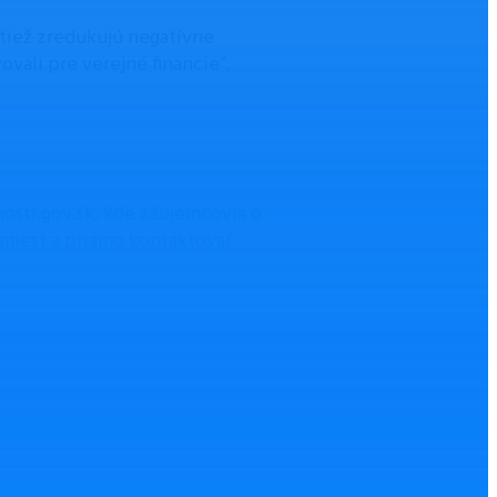
 tiež zredukujú negatívne
vali pre verejné financie”,
nosti.gov.sk, kde záujemcovia o
 miest a priamo kontaktovať