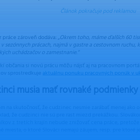
Článok pokračuje pod reklamou
r práce zároveň dodáva:
„Okrem toho, máme ďalších 60 tisí
v sezónnych prácach, najmä v gastre a cestovnom ruchu, k
ských uchádzačov o zamestnanie.“
skí občania si novú prácu môžu nájsť aj na pracovnom portá
cov sprostredkuje
aktuálnu ponuku pracovných ponúk v uk
inci musia mať rovnaké podmienky
m na skutočnosť, že cudzinec nesmie zarábať menej ako o
lad, že cudzinci nie sú pre rast miezd prekážkou. Slovák
íkov z tretích krajín nebude znižovať cena práce, pretože
é miesta, o ktoré Slováci nemajú záujem, resp. pre ktoré 