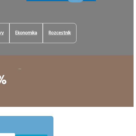
vy
Ekonomika
Rozcestník
...
 %