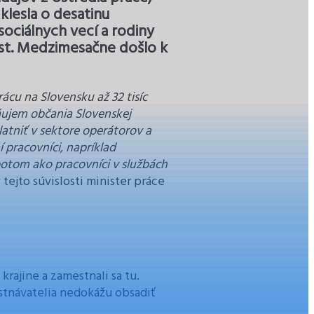
klesla o desatinu
ociálnych vecí a rodiny
est. Medzimesačne došlo k
rácu na Slovensku až 32 tisíc
áujem občania Slovenskej
latniť v sektore operátorov a
 pracovníci, napríklad
potom ako pracovníci v službách
 tejto súvislosti minister práce
 krajine a zamestnali sa tu.
stnávatelia nedokážu obsadiť