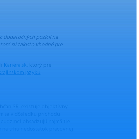
c dodatočných pozícií na
toré sú takisto vhodné pre
li
Kariéra.sk
, ktorý pre
rajinskom jazyku
.
bčan SR, existuje objektívny
om sa v dôsledku príchodu
 cudzinci obsadzujú najmä tie
je na trhu nedostatok pracovnej