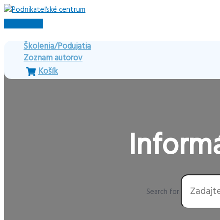
Preskočiť
na
Hlavné
obsah
Menu
Školenia/Podujatia
Zoznam autorov
Košík
Informá
Search for: