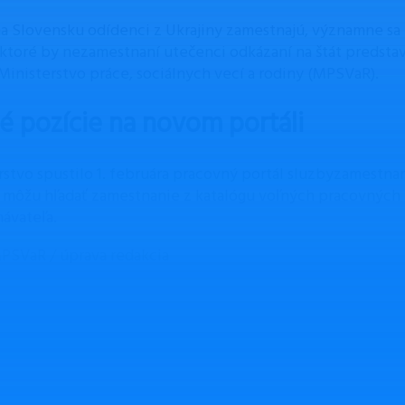
 na Slovensku odídenci z Ukrajiny zamestnajú, významne sa
 ktoré by nezamestnaní utečenci odkázaní na štát predstavo
Ministerstvo práce, sociálnych vecí a rodiny (MPSVaR).
é pozície na novom portáli
rstvo spustilo 1. februára pracovný portál sluzbyzamestna
i môžu hľadať zamestnanie z katalógu voľných pracovných
ávateľa.
MPSVaR / úprava redakcia