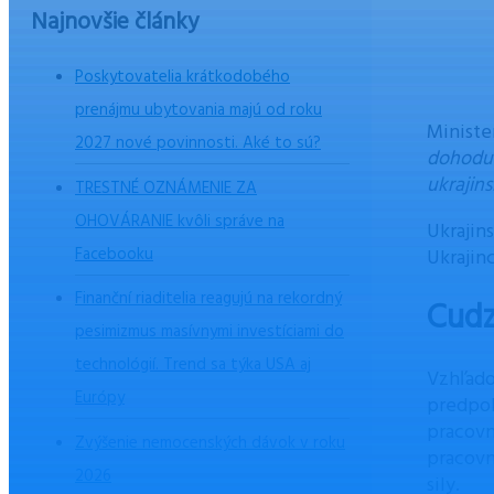
Najnovšie články
Poskytovatelia krátkodobého
prenájmu ubytovania majú od roku
Ministe
2027 nové povinnosti. Aké to sú?
dohodu 
ukrajin
TRESTNÉ OZNÁMENIE ZA
OHOVÁRANIE kvôli správe na
Ukrajin
Facebooku
Ukrajin
Finanční riaditelia reagujú na rekordný
Cudz
pesimizmus masívnymi investíciami do
technológií. Trend sa týka USA aj
Vzhľado
Európy
predpok
pracovn
Zvýšenie nemocenských dávok v roku
pracovn
2026
sily.