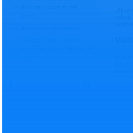
Ako sa darí u nás zahraničným
,,Ak sa
osobám?
vplyvy,
uvádza 
Ako začať podnikať bez peňazí?
Voľn
Čo zvážiť pri výbere výbavy pre
zamestnancov, aby ste ušetrili a zvýšili
Ministe
bezpečnosť
prácu s
zamestn
Zdroj: 