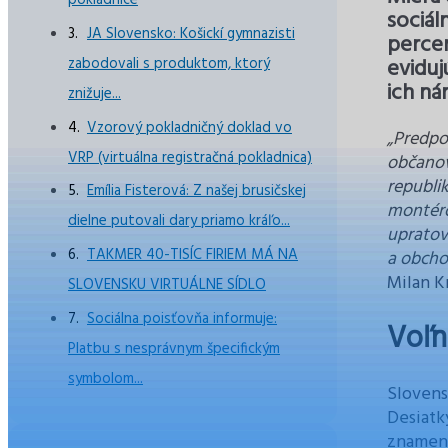
pokladnice
sociál
JA Slovensko: Košickí gymnazisti
percen
eviduj
zabodovali s produktom, ktorý
ich ná
znižuje...
Vzorový pokladničný doklad vo
„Predpok
VRP (virtuálna registračná pokladnica)
občanov
republi
Emília Fisterová: Z našej brusičskej
montéro
dielne putovali dary priamo kráľo...
upratov
TAKMER 40-TISÍC FIRIEM MÁ NA
a obchod
Milan Kr
SLOVENSKU VIRTUÁLNE SÍDLO
Sociálna poisťovňa informuje:
Voľn
Platbu s nesprávnym špecifickým
symbolom...
Slovensk
Desiatk
znamená