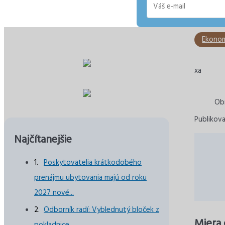
E-
mail
Ekonom
xa
Ob
Publikov
Najčítanejšie
Poskytovatelia krátkodobého
prenájmu ubytovania majú od roku
2027 nové...
Odborník radí: Vyblednutý bloček z
Miera 