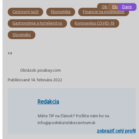
Obchod a služby
Ekonomika
Ekonomika
Slovensko
Slovensko
Dane
Cestovný ruch
Ekonomika
Financie na podnikanie
Gastronómia a hotelierstvo
Koronavírus COVID-19
Slovensko
xa
Obrázok: pixabay.com
Publikované 14. februára 2022
Redakcia
Máte TIP na článok? Pošlite nám ho na
info@podnikatelskecentrum.sk
zobraziť celý profil