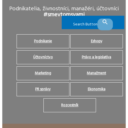
Podnikatelia, živnostníci, manažéri, účtovníci
#smevtomsvami
Search Button
Podnikanie
Eshopy
Účtovníctvo
Právo a legislatíva
Marketing
Manažment
PR správy
Ekonomika
Rozcestník