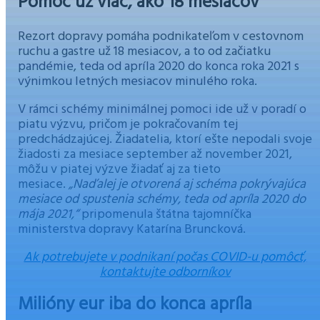
Pomoc už viac, ako 18 mesiacov
Rezort dopravy pomáha podnikateľom v cestovnom
ruchu a gastre už 18 mesiacov, a to od začiatku
pandémie, teda od apríla 2020 do konca roka 2021 s
výnimkou letných mesiacov minulého roka.
V rámci schémy minimálnej pomoci ide už v poradí o
piatu výzvu, pričom je pokračovaním tej
predchádzajúcej. Žiadatelia, ktorí ešte nepodali svoje
žiadosti za mesiace september až november 2021,
môžu v piatej výzve žiadať aj za tieto
mesiace.
„Naďalej je otvorená aj schéma pokrývajúca
mesiace od spustenia schémy, teda od apríla 2020 do
mája 2021,“
pripomenula štátna tajomníčka
ministerstva dopravy Katarína Bruncková.
Ak potrebujete v podnikaní počas COVID-u pomôcť,
kontaktujte odborníkov
Milióny eur iba do konca apríla