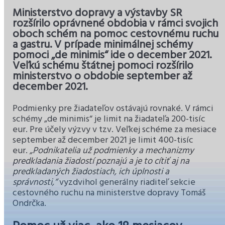
Ministerstvo dopravy a výstavby SR
rozšírilo oprávnené obdobia v rámci svojich
oboch schém na pomoc cestovnému ruchu
a gastru. V prípade minimálnej schémy
pomoci „de minimis“ ide o december 2021.
Veľkú schému štátnej pomoci rozšírilo
ministerstvo o obdobie september až
december 2021.
Podmienky pre žiadateľov ostávajú rovnaké. V rámci
schémy „de minimis“ je limit na žiadateľa 200-tisíc
eur. Pre účely výzvy v tzv. Veľkej schéme za mesiace
september až december 2021 je limit 400-tisíc
eur.
„Podnikatelia už podmienky a mechanizmy
predkladania žiadostí poznajú a je to cítiť aj na
predkladaných žiadostiach, ich úplnosti a
správnosti,“
vyzdvihol generálny riaditeľ sekcie
cestovného ruchu na ministerstve dopravy Tomáš
Ondrčka.