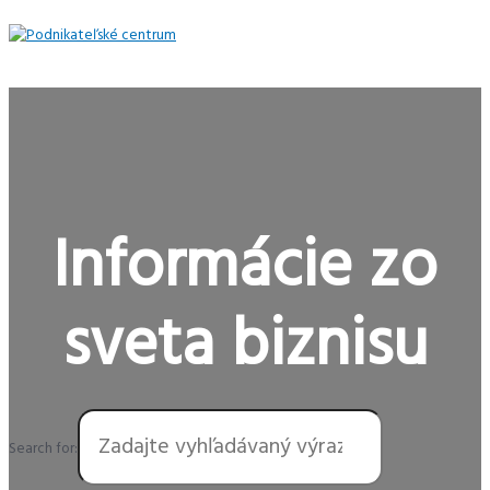
Preskočiť
na
obsah
Hlavné
Menu
Informácie zo
sveta biznisu
Search for: