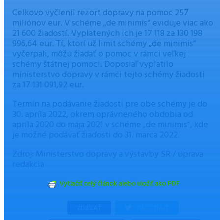
Celkovo vyčlenil rezort dopravy na pomoc 257
miliónov eur. V schéme „de minimis“ eviduje viac ako
21 600 žiadostí. Vyplatených ich je 17 118 za 130 198
996,64 eur. Tí, ktorí už limit schémy „de minimis“
vyčerpali, môžu žiadať o pomoc v rámci veľkej
schémy štátnej pomoci. Doposiaľ vyplatilo
ministerstvo dopravy v rámci tejto schémy žiadosti
za 17 131 091,92 eur.
Termín na podávanie žiadosti pre obe schémy je do
30. apríla 2022, okrem oprávneného obdobia od
apríla 2020 do mája 2021 v schéme „de minimis“, kde
je možné podávať žiadosti do 31. marca 2022.
Zdroj: Ministerstvo dopravy a výstavby SR / úprava
redakcia
Vytlačiť celý článok alebo uložiť ako PDF
ZDIEĽAŤ
TWEETNUŤ