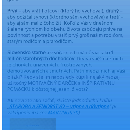
Prvý
– aby vrátil otcovi (ktorý ho vychoval),
druhý
–
aby požičal synovi (ktorého sám vychováva) a
tretí
–
aby aj sám mal z čoho žiť. Koľkí z Vás v dnešnom
šialene rýchlom kolobehu života zabúdajú práve na
povinnosť a potrebu vrátiť prvý groš našim rodičom,
starým rodičom a prarodičom.
Slovensko starne
a v súčasnosti má už viac ako
1
milión starobných dôchodcov
. Drvivá väčšina z nich
je chorých, unavených, frustrovaných,
demotivovaných a smutných. Patri medzi nich aj Vaši
blízki? Kedy ste im naposledy kúpili nejaký naozaj
užitočný MOTIVAČNÝ DARČEK a INŠPIRATÍVNU
POMôCKU k dôstojnej jeseni života?
Ak neviete ako začať,
skúste jednoduchú knihu
„
STAROBA a SENIORSTVO – vtipne a dôvtipne
“ (k
zakúpeniu iba cez
MARTINUS.SK
).