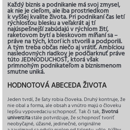
Každý biznis a podnikanie má svoj zmysel,
ak nie je cieľom, ale iba prostriedkom
k vyššej kvalite života. Pri podnikaní čas letí
rýchlosťou blesku a veľakrát aj tí
najúspešnejší zabúdajú v rýchlom žití,
raketovom bytí a bleskovom míňaní sa –
práve na tých, ktorí ich stvorili a podporili.
A tým treba občas niečo aj vrátiť. Ambíciou
nasledovných riadkov je podčiarknuť práve
túto JEDNODUCHOSŤ, ktorá však
primnohým podnikateľom a biznismenom
smutne uniká.
HODNOTOVÁ ABECEDA ŽIVOTA
Jeden tvrdí, že šaty robia človeka. Druhý kontruje, že
nie obal a forma, ale obsah a vnútro majú o človeku
lepšiu vypovedaciu schopnosť. Tak či tak,
životná
univerzita
stále potvrdzuje, že schopnosť tvoriť
neobyčajné, úžasné, jedinečné, originálne