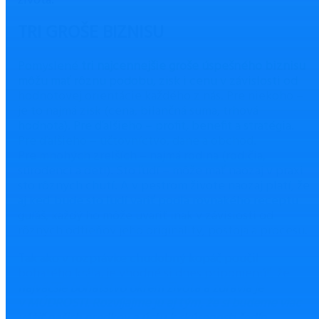
života.
TRI GROŠE BIZNISU
Pomyslené
tri najcennejšie groše
úspešného biznisu
môžu mať rôznu podobu, zisk i cenu v závislosti od
hodnotovej orientácie každého z nás. Pre niekoho –
je to najmä zisk (cena, bilančná suma, trhová
hodnota). Pre ďalšieho – profit, benefit a stratégia.
Pre ďalšieho – účtovníctvo, dane a obchod.
Pre mnohých zrelších – najmä rodina (rodičia,
súrodenci a deti). Sto ľudí – môže mať naozaj v praxi
sto rôznych chutí. A v pestrom živote naozaj platí, že
aj keď bude sto ľudí variť podľa rovnakého receptu
guľáš, každý ho môže uvariť inak v závislosti od
rôznych odtieňov jeho originality, postoja a procesu.
Tak ako v rozprávke chudobný kopáč poučil
bohatého kráľa, je vhodné si dnes pripomenúť, že
najväčšie bohatstvo okrem života a zdravia je
v MÚDROSTI. Rozvíjajme ju aj tým, že si budeme viac
vážiť našich predkov a úctu k skúsenosti šedín.