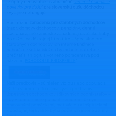
je úplný nedostatok a zahraničné „
americké slepačie
polievky pre dušu
“ pre
slovenskú dušu dôchodcu
zvyčajne nefungujú.
Hoci rôzne
zariadenia pre starobných dôchodcov
(napr. domovy dôchodcov, penzióny, denné
stacionáre, iné seniorské zariadenia) rastú ako huby
po daždi, na dôstojnej literatúre – špeciálne pre
starobných dôchodcov ich interné knižnice
nehorázne šetria. Možno by im bolo potrebné
prečítať si trilógiu životného poradenstva pod
názvom „
POHODOU K PROSPERITE
“.
Naši predkovia – sú nielen víziou
(lebo populácia
rýchlo starne). Je to najmä výzva pre biznis,
úspešných obchodníkov i šikovných podnikateľov –
aby v tomto smere pomohli seniorom rôznymi
pracovnými pomôckami, motiváciou a inšpiráciami
k dôstojnejšej kvalite bytia počas ich jesene a zimy