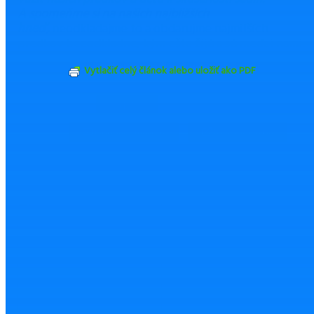
A spomeňme si na našich najbližších
hneď,
neodkladajme to a obdarujme najmilších
predkov bezodkladne, kým ešte žijú a sú medzi nami.
Vytlačiť celý článok alebo uložiť ako PDF
ZDIEĽAŤ
TWEETNUŤ
Odoslať emailom
Nahlásiť chybu
Mohlo by Vás zaujímať