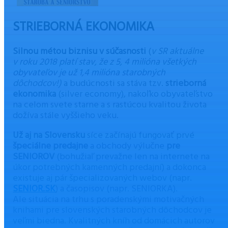
STRIEBORNÁ EKONOMIKA
Silnou métou biznisu v súčasnosti
(
v SR aktuálne
v roku 2018 platí stav, že z 5, 4 milióna všetkých
obyvateľov je už 1,4 milióna starobných
dôchodcov!)
a budúcnosti sa stáva tzv.
strieborná
ekonomika
(silver economy), nakoľko obyvateľstvo
na celom svete starne a s rastúcou kvalitou života
dožíva stále vyššieho veku.
Už aj na Slovensku
síce začínajú fungovať prvé
špeciálne predajne
a obchody výlučne
pre
SENIOROV
(bohužiaľ prevažne len na internete na
úkor potrebných kamenných predajní) a dokonca
existuje aj pár špecializovaných webov (napr.
SENIOR.SK
) a časopisov (napr. SENIORKA).
Ale situácia na trhu s poradenskými motivačných
knihami pre slovenských starobných dôchodcov je
veľmi biedna. Kvalitných kníh od domácich autorov