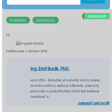
E-
mail
Stavebníctvo
Zaujímavosti
Zaujímavosti
Podnikanie
Ekonomika
Ekonomika
Podnikanie
Zaujímavosti
xa
Publikované 3. októbra 2018
Ing. Emil Burák, PhD.
autor (55) – Bohužial, už zomrelý, bol to známy
ekonóm a lektor, daňový odborník, znalostný
pracovník a vysokoškolský učiteľ. Bol nadšený
vzdelávač, k...
zobraziť celý profil