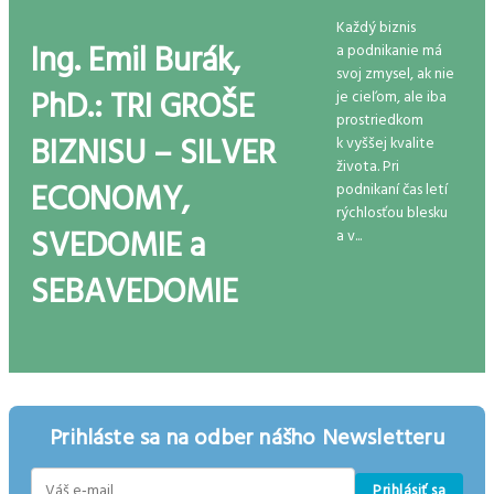
Každý biznis
Ing. Emil Burák,
a podnikanie má
svoj zmysel, ak nie
PhD.: TRI GROŠE
je cieľom, ale iba
prostriedkom
BIZNISU – SILVER
k vyššej kvalite
života. Pri
ECONOMY,
podnikaní čas letí
rýchlosťou blesku
SVEDOMIE a
a v...
SEBAVEDOMIE
Prihláste sa na odber nášho Newsletteru
Prihlásiť sa