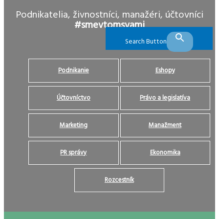
Podnikatelia, živnostníci, manažéri, účtovníci
#smevtomsvami
Search Button
Podnikanie
Eshopy
Účtovníctvo
Právo a legislatíva
Marketing
Manažment
PR správy
Ekonomika
Rozcestník