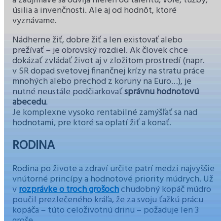
a zaujímavé sa odvíja nielen od talentu, vôle, túžby,
úsilia a invenčnosti. Ale aj od hodnôt, ktoré
vyznávame.
Nádherne žiť, dobre žiť a len existovať alebo
prežívať – je obrovský rozdiel. Ak človek chce
dokázať zvládať život aj v zložitom prostredí (napr.
v SR dopad svetovej finančnej krízy na stratu práce
mnohých alebo prechod z koruny na Euro…), je
nutné neustále podčiarkovať
správnu hodnotovú
abecedu
.
Je komplexne vysoko rentabilné zamýšľať sa nad
hodnotami, pre ktoré sa oplatí žiť a konať.
RODINA
Rodina po živote a zdraví určite patrí medzi najvyššie
vnútorné princípy a hodnotové priority múdrych. Už
v
rozprávke o troch grošoch
chudobný kopáč múdro
poučil prezlečeného kráľa, že za svoju ťažkú prácu
kopáča – túto celoživotnú drinu – požaduje len 3
groše.