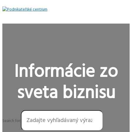
Preskočiť
na
obsah
Hlavné
Menu
Informácie zo
sveta biznisu
Search for: