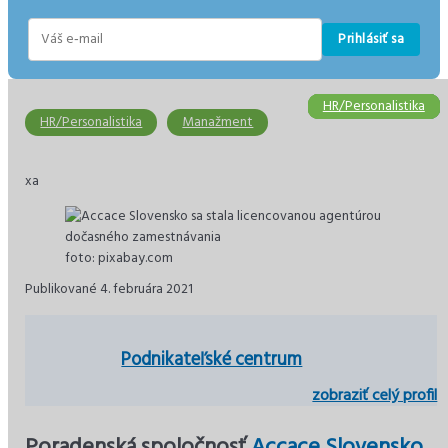
Prihlásiť sa
E-
mail
HR/Personalistika
HR/Personalistika
HR/Personalistika
HR/Personalistika
Účtovníctvo
Podnikanie
HR/Personalistika
Manažment
xa
foto: pixabay.com
Publikované 4. februára 2021
Podnikateľské centrum
zobraziť celý profil
Poradenská spoločnosť
Accace Slovensko