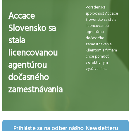
Poradenská
Accace
spoločnosť Accace
Slovensko sa stala
Slovensko sa
licencovanou
agentúrou
stala
dočasného
zamestnávania.
licencovanou
Klientom a firmám
chce pomôcť
agentúrou
s efektívnym
využívaním...
dočasného
zamestnávania
Prihláste sa na odber nášho Newsletteru