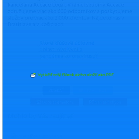
kancelária Accace Legal. V rámci skupiny Accace
združujeme viac ako 600 odborníkov a poskytujeme
služby pre viac ako 2 000 klientov. Nájdete nás v
Bratislave a v Košiciach.
Ktoré kľúčové účtovné
oblasti ovplyvnila
pandémia koronavírusu?
Vytlačiť celý článok alebo uložiť ako PDF
ZDIEĽAŤ
TWEETNUŤ
Odoslať emailom
Nahlásiť chybu
Mohlo by Vás zaujímať