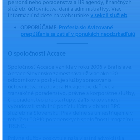
personálneho poradenstva a HR agendy, finančných
služieb, účtovníctva, daní a administratívy. Viac
informácií nájdete na webstránke
v sekcii služieb
.
ODPORÚČAME:
Profesia.sk: Avizované
prepúšťania sa zatiaľ v ponukách neodzrkadľujú
O spoločnosti Accace
Spoločnosť Accace vznikla v roku 2006 v Bratislave.
Accace Slovensko zamestnáva už viac ako 120
odborníkov a poskytuje služby spracovania
účtovníctva, mzdovej a HR agendy, daňové a
transakčné poradenstvo, právne a korporátne služby,
či poradenstvo pre startupy. Za 15 rokov sme si
vybudovali stabilnú pozíciu lídra v oblasti BPO
služieb na Slovensku. Pravidelne sa umiestňujeme v
rebríčku TOP10 poradenských spoločností magazínu
TREND.
Právne služby poskytuje naša vlastná advokátska