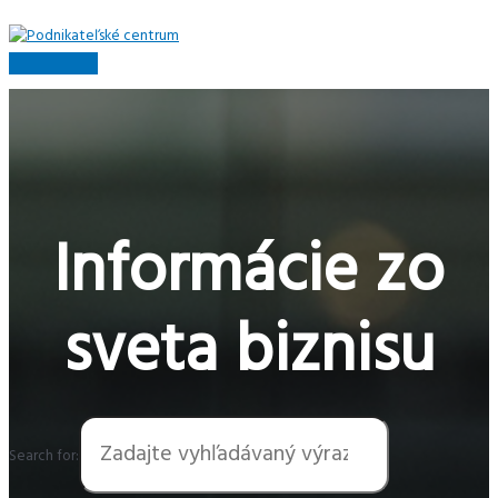
Preskočiť
na
obsah
Hlavné
Menu
Informácie zo
sveta biznisu
Search for: