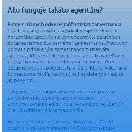
Ako funguje takáto agentúra?
Firmy z rôznych odvetví môžu získať zamestnanca
bez toho, aby museli navyšovať svoje mzdové či
personálne kapacity na vymedzený čas za účelom
dočasne nahradiť „vlastného“ zamestnanca. Pracovný
pomer s prideleným zamestnancom uzatvára
agentúra, ktorá sa tak stáva jeho zamestnávateľom a
poskytuje mu mzdu. Tohto zamestnanca potom
dočasne pridelí spoločnosti, v rámci ktorej vykonáva
tú pracovnú náplň, na ktorú bol pridelený a riadi sa
jej pokynmi.
Takýto spôsob zamestnávania so sebou prináša
zefektívnenie personálnych procesov,
zminimalizovanie administratívy a mzdovej agendy
pre HR oddelenie klienta a ďalšie.
Accace
pre svojich klientov obsadzuje kľúčové
pozície v oblasti manažmentu ľudských zdrojov,