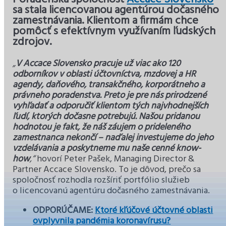
sa stala licencovanou agentúrou dočasného
zamestnávania. Klientom a firmám chce
pomôcť s efektívnym využívaním ľudských
zdrojov.
„
V Accace Slovensko pracuje už viac ako 120
odborníkov v oblasti účtovníctva, mzdovej a HR
agendy, daňového, transakčného, korporátneho a
právneho poradenstva. Preto je pre nás prirodzené
vyhľadať a odporučiť klientom tých najvhodnejších
ľudí, ktorých dočasne potrebujú. Našou pridanou
hodnotou je fakt, že náš záujem o prideleného
zamestnanca nekončí – naďalej investujeme do jeho
vzdelávania a poskytneme mu naše cenné know-
how
,“
hovorí Peter Pašek, Managing Director &
Partner Accace Slovensko. To je dôvod, prečo sa
spoločnosť rozhodla rozšíriť portfólio služieb
o licencovanú agentúru dočasného zamestnávania.
ODPORÚČAME:
Ktoré kľúčové účtovné oblasti
ovplyvnila pandémia koronavírusu?