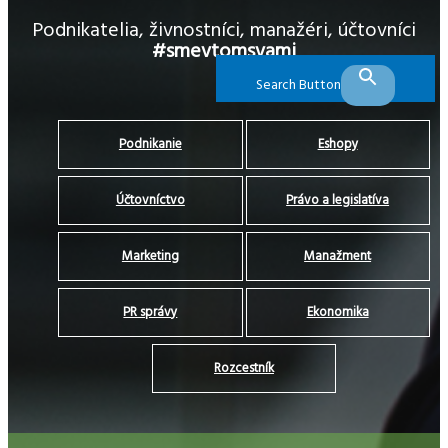
Podnikatelia, živnostníci, manažéri, účtovníci
#smevtomsvami
Search Button
Podnikanie
Eshopy
Účtovníctvo
Právo a legislatíva
Marketing
Manažment
PR správy
Ekonomika
Rozcestník