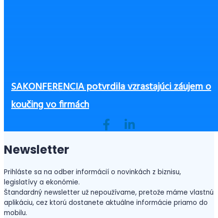
Zamestnanci na home office si môžu sami rozvrhn
Neplatiteľ DPH a povinnosť registrovať sa podľa 
Roboti na vzostupe: Ako umelá inteligencia mení
Poznáte pojem “travič studní”? Máte takého vo
SAKONFERENCIA potvrdila vzrastajúci záujem o
pracovný čas. Aké sú podmienky a platí to aj pri
a §7a zákona o DPH
3 zásadné piliere office manažérky
trh práce
firme?
koučing vo firmách
hybridnom spôsobe?
Newsletter
Prihláste sa na odber informácií o novinkách z biznisu,
legislatívy a ekonómie.
Štandardný newsletter už nepoužívame, pretože máme vlastnú
aplikáciu, cez ktorú dostanete aktuálne informácie priamo do
mobilu.