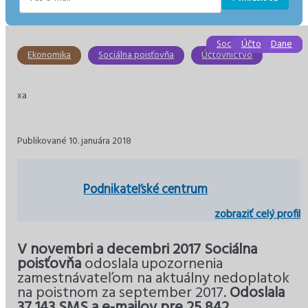
E-
mail
Sociálna poisťovňa
Účtovníctvo
Účtovníctvo
Ekonomika
Ekonomika
Dane
Ekonomika
Sociálna poisťovňa
Účtovníctvo
xa
Publikované 10. januára 2018
Podnikateľské centrum
zobraziť celý profil
V novembri a decembri 2017 Sociálna
poisťovňa
odoslala upozornenia
zamestnávateľom na aktuálny nedoplatok
na poistnom za september 2017.
Odoslala
37 143 SMS a e-mailov pre 25 842