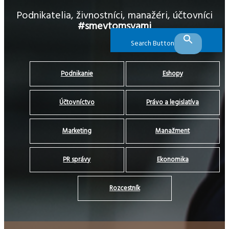
Podnikatelia, živnostníci, manažéri, účtovníci
#smevtomsvami
Search Button
Podnikanie
Eshopy
Účtovníctvo
Právo a legislatíva
Marketing
Manažment
PR správy
Ekonomika
Rozcestník