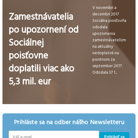
V novembri a
Zamestnávatelia
decembri 2017
Sociálna poisťovňa
po upozornení od
odoslala
upozornenia
Sociálnej
zamestnávateľom
na aktuálny
poisťovne
nedoplatok na
poistnom za
doplatili viac ako
september 2017.
Odoslala 37 1...
5,3 mil. eur
Prihláste sa na odber nášho Newsletteru
Prihlásiť sa