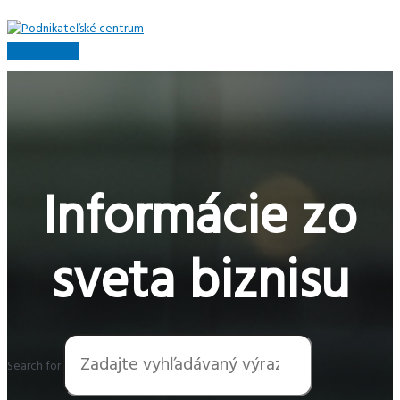
Preskočiť
na
obsah
Hlavné
Menu
Informácie zo
sveta biznisu
Search for: