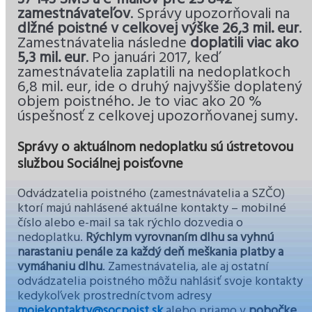
zamestnávateľov
. Správy upozorňovali na
dlžné poistné v celkovej výške 26,3 mil. eur
.
Zamestnávatelia následne
doplatili viac ako
5,3 mil. eur
. Po januári 2017, keď
zamestnávatelia zaplatili na nedoplatkoch
6,8 mil. eur, ide o druhý najvyššie doplatený
objem poistného. Je to viac ako 20 %
úspešnosť z celkovej upozorňovanej sumy.
Správy o aktuálnom nedoplatku sú ústretovou
službou Sociálnej poisťovne
Odvádzatelia poistného (zamestnávatelia a SZČO)
ktorí majú nahlásené aktuálne kontakty – mobilné
číslo alebo e-mail sa tak rýchlo dozvedia o
nedoplatku.
Rýchlym vyrovnaním dlhu
sa vyhnú
narastaniu penále za každý deň meškania platby a
vymáhaniu dlhu
. Zamestnávatelia, ale aj ostatní
odvádzatelia poistného môžu nahlásiť svoje kontakty
kedykoľvek prostredníctvom adresy
mojekontakty@socpoist.sk
alebo priamo v
pobočke