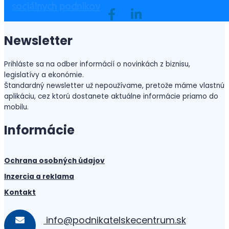
nepredávajú ďalej
sociálnych podnikov
Newsletter
Prihláste sa na odber informácií o novinkách z biznisu,
legislatívy a ekonómie.
Štandardný newsletter už nepoužívame, pretože máme vlastnú
aplikáciu, cez ktorú dostanete aktuálne informácie priamo do
mobilu.
Informácie
Ochrana osobných údajov
Inzercia a reklama
Kontakt
info@podnikatelskecentrum.sk