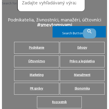
Search for:
Podnikatelia, živnostníci, manažéri, účtovníci
#smevtomsvami
Search Button
Podnikanie
Eshopy
Účtovníctvo
Právo a legislatíva
Marketing
Manažment
PR správy
Ekonomika
Rozcestník