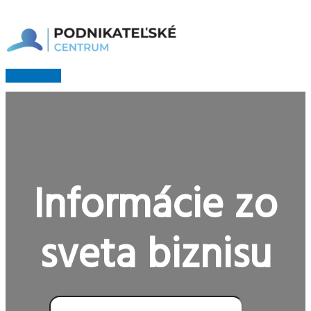
Preskočiť
na
obsah
Hlavné
Menu
Informácie zo
sveta biznisu