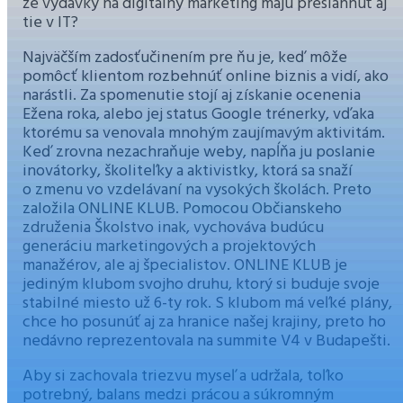
že výdavky na digitálny marketing majú presiahnuť aj
tie v IT?
Najväčším zadosťučinením pre ňu je, keď môže
pomôcť klientom rozbehnúť online biznis a vidí, ako
narástli. Za spomenutie stojí aj získanie ocenenia
Ežena roka, alebo jej status Google trénerky, vďaka
ktorému sa venovala mnohým zaujímavým aktivitám.
Keď zrovna nezachraňuje weby, napĺňa ju poslanie
inovátorky, školiteľky a aktivistky, ktorá sa snaží
o zmenu vo vzdelávaní na vysokých školách. Preto
založila ONLINE KLUB. Pomocou Občianskeho
združenia Školstvo inak, vychováva budúcu
generáciu marketingových a projektových
manažérov, ale aj špecialistov. ONLINE KLUB je
jediným klubom svojho druhu, ktorý si buduje svoje
stabilné miesto už 6-ty rok. S klubom má veľké plány,
chce ho posunúť aj za hranice našej krajiny, preto ho
nedávno reprezentovala na summite V4 v Budapešti.
Aby si zachovala triezvu myseľ a udržala, toľko
potrebný, balans medzi prácou a súkromným