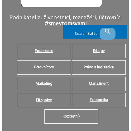
Podnikatelia, živnostníci, manažéri, účtovníci
#smevtomsvami
Search Button
Podnikanie
Eshopy
Účtovníctvo
Právo a legislatíva
Marketing
Manažment
PR správy
Ekonomika
Rozcestník