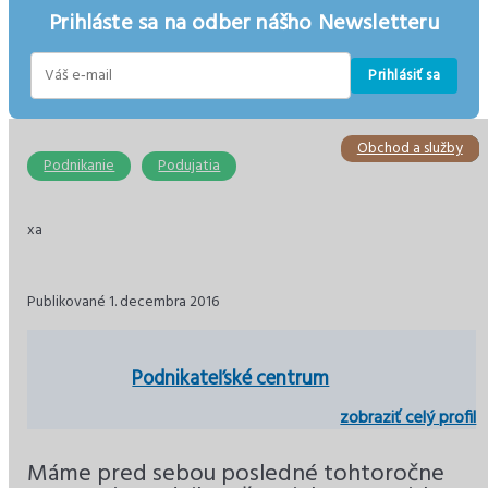
Prihláste sa na odber nášho Newsletteru
Prihlásiť sa
E-
mail
Obchod a služby
Stavebníctvo
Podnikanie
Ekonomika
Ekonomika
Dane
Podnikanie
Podujatia
xa
Publikované 1. decembra 2016
Podnikateľské centrum
zobraziť celý profil
Máme pred sebou posledné tohtoročne