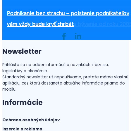
Čo zvážiť pri výbere výbavy pre zamestnancov, 
Podnikanie bez strachu – poistenie podnikateľov
Ako začať podnikať bez peňazí?
ste ušetrili a zvýšili bezpečnosť
Československý daňový a účtovný kongres 2025
3 zásadné piliere office manažérky
Vývoj cien nehnuteľností na bývanie od roku 200
vám vždy bude kryť chrbát
Newsletter
Prihláste sa na odber informácií o novinkách z biznisu,
legislatívy a ekonómie.
Štandardný newsletter už nepoužívame, pretože máme vlastnú
aplikáciu, cez ktorú dostanete aktuálne informácie priamo do
mobilu.
Informácie
Ochrana osobných údajov
Inzercia a reklama