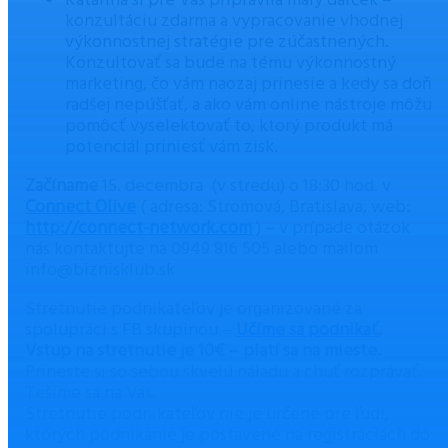
Katarína si pre Vás pripravila malý darček –
konzultáciu zdarma a vypracovanie vhodnej
výkonnostnej stratégie pre zúčastnených.
Konzultovať sa bude na tému výkonnostný
marketing, čo vám naozaj prinesie a kedy sa doň
radšej nepúšťať, a ako vám online nástroje môžu
pomôcť vyselektovať to, ktorý produkt má
potenciál priniesť vám zisk.
Začíname
15. decembra (v stredu) o 18:30 hod. v
Connect Olive
( adresa: Stromová, Bratislava, web:
http://connect-network.com
) – v prípade otázok
nás kontaktujte na 0949 816 505 alebo mailom
info@biznisklub.sk
Stretnutie podnikateľov je organizované za
spolupráci s FB skupinou –
Učíme sa podnikať
.
Vstup na stretnutie je 10€ – platí sa na mieste.
Prineste si so sebou skvelú náladu a chuť rozprávať.
Tešíme sa na Vás.
Stretnutie podnikateľov nie je určené pre ľudí,
ktorých podnikanie je postavené na registráciách do