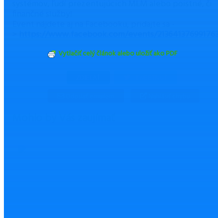
systémov, ľudí prezentujúcich MLM alebo poistné, či
finančné služby!
Event nájdete aj na Facebooku, pridajte sa -
>
https://www.facebook.com/events/21364137699176
Vytlačiť celý článok alebo uložiť ako PDF
ZDIEĽAŤ
TWEETNUŤ
Odoslať emailom
Nahlásiť chybu
Mohlo by Vás zaujímať