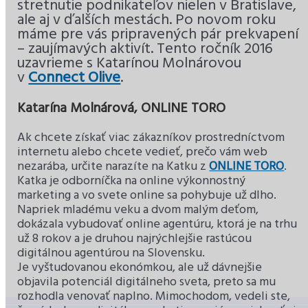
stretnutie podnikateľov nielen v Bratislave,
ale aj v ďalších mestách. Po novom roku
máme pre vás pripravených pár prekvapení
– zaujímavých aktivít. Tento ročník 2016
uzavrieme s Katarínou Molnárovou
v
Connect Olive
.
Katarína Molnárová, ONLINE TORO
Ak chcete získať viac zákazníkov prostredníctvom
internetu alebo chcete vedieť, prečo vám web
nezarába, určite narazíte na Katku z
ONLINE TORO
.
Katka je odborníčka na online výkonnostný
marketing a vo svete online sa pohybuje už dlho.
Napriek mladému veku a dvom malým deťom,
dokázala vybudovať online agentúru, ktorá je na trhu
už 8 rokov a je druhou najrýchlejšie rastúcou
digitálnou agentúrou na Slovensku.
Je vyštudovanou ekonómkou, ale už dávnejšie
objavila potenciál digitálneho sveta, preto sa mu
rozhodla venovať naplno. Mimochodom, vedeli ste,