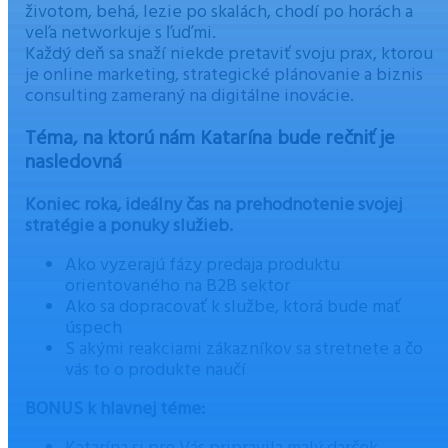
životom, behá, lezie po skalách, chodí po horách a
veľa networkuje s ľuďmi.
Každý deň sa snaží niekde pretaviť svoju prax, ktorou
je online marketing, strategické plánovanie a biznis
consulting zameraný na digitálne inovácie.
Téma, na ktorú nám Katarína bude rečniť je
nasledovná
Koniec roka, ideálny čas na prehodnotenie svojej
stratégie a ponuky služieb.
Ako vyzerajú fázy predaja produktu
orientovaného na B2B sektor
Ako sa dopracovať k službe, ktorá bude mať
úspech
S akými reakciami zákazníkov sa stretnete a čo
vás to o produkte naučí
BONUS k hlavnej téme: