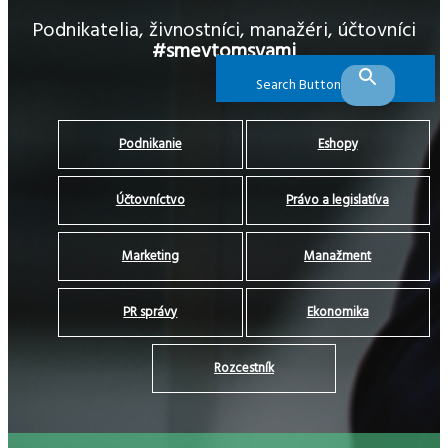
Podnikatelia, živnostníci, manažéri, účtovníci
#smevtomsvami
Search Button
Podnikanie
Eshopy
Účtovníctvo
Právo a legislatíva
Marketing
Manažment
PR správy
Ekonomika
Rozcestník