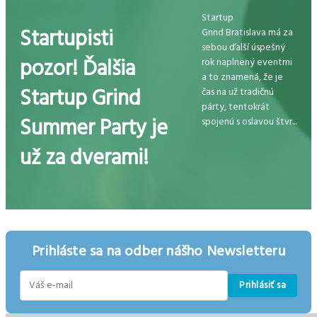
Startup
Startupisti
Grind Bratislava má za
sebou ďalší úspešný
pozor! Ďalšia
rok naplnený eventmi
a to znamená, že je
Startup Grind
čas na už tradičnú
párty, tentokrát
Summer Party je
spojenú s oslavou štvr...
už za dverami!
Prihláste sa na odber nášho Newsletteru
Prihlásiť sa
E-
mail