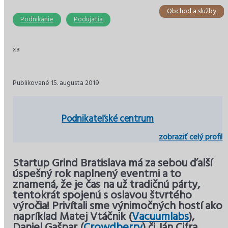
Obchod a služby
Stavebníctvo
Podnikanie
Ekonomika
Ekonomika
Dane
Podnikanie
Podujatia
xa
Publikované 15. augusta 2019
Podnikateľské centrum
zobraziť celý profil
Startup Grind Bratislava má za sebou ďalší
úspešný rok naplnený eventmi a to
znamená, že je čas na už tradičnú párty,
tentokrát spojenú s oslavou štvrtého
výročia! Privítali sme výnimočných hostí ako
napríklad Matej Vtáčnik (
Vacuumlabs
),
Daniel Gašpar (
Crowdberry
) či Ján Cifra