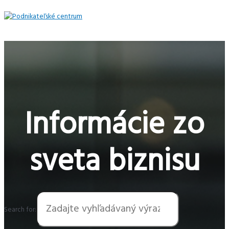
Preskočiť
na
obsah
Hlavné
Menu
Informácie zo
sveta biznisu
Search for: