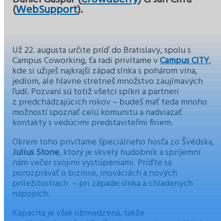
(
WebSupport
).
Už 22. augusta určite príď do Bratislavy, spolu s
Campus Coworking, ťa radi privítame v
Campus CITY
,
kde si užiješ najkrajší západ slnka s pohárom vína,
jedlom, ale hlavne stretneš množstvo zaujímavých
ľudí. Pozvaní sú totiž všetci spíkri a partneri
z predchádzajúcich rokov – budeš mať teda mnoho
možností spoznať celú komunitu a nadviazať
kontakty s vedúcimi predstaviteľmi firiem.
Okrem toho privítame špeciálneho hosťa zo Švédska,
Julius Stone
, ktorý je skvelý hudobník a spríjemní
nám večer svojimi vystúpeniami. Príďte sa
porozprávať o biznise, inováciách a nových
príležitostiach – pri západe slnka a chladených
nápojoch.
Kapacita je však obmedzená, takže