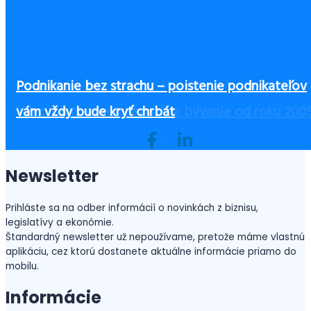
Čo zvážiť pri výbere výbavy pre zamestnancov, 
Podnikanie bez strachu – poistenie podnikateľov
Ako začať podnikať bez peňazí?
ste ušetrili a zvýšili bezpečnosť
Československý daňový a účtovný kongres 2025
3 zásadné piliere office manažérky
Vývoj cien nehnuteľností na bývanie od roku 200
vám vždy bude kryť chrbát
Newsletter
Prihláste sa na odber informácií o novinkách z biznisu,
legislatívy a ekonómie.
Štandardný newsletter už nepoužívame, pretože máme vlastnú
aplikáciu, cez ktorú dostanete aktuálne informácie priamo do
mobilu.
Informácie