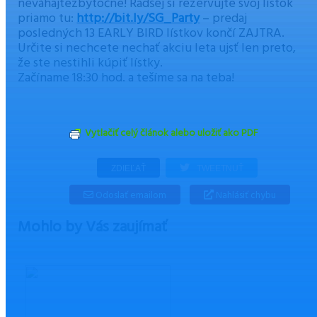
neváhajtezbytočne! Radšej si rezervujte svoj lístok
priamo tu:
http://bit.ly/SG_Party
– predaj
posledných 13 EARLY BIRD lístkov končí ZAJTRA.
Určite si nechcete nechať akciu leta ujsť len preto,
že ste nestihli kúpiť lístky.
Začíname 18:30 hod. a tešíme sa na teba!
Vytlačiť celý článok alebo uložiť ako PDF
ZDIEĽAŤ
TWEETNUŤ
Odoslať emailom
Nahlásiť chybu
Mohlo by Vás zaujímať