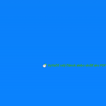
ný čas na vyčíslenie týchto príjmov, konzultáciu s daňo
ho daňového priznania.
eny v účtovníctve:
Z pohľadu účtovníctva sa virtuálne m
ý majetok iný ako peňažné prostriedky, a v prípade ich pr
stratu. Tým sa docielilo rovnaké daňové zaobchádzanie, 
dnikateľských subjektov bez ohľadu na formu účtovania re
y oceneňovania sa postupuje obdobne ako pri cenných p
ovanie.
Slovenská komora daňových poradcov
Vytlačiť celý článok alebo uložiť ako PDF
Odoslať emailom
ZDIEĽAŤ
TWEETNUŤ
by Vás zaujímať