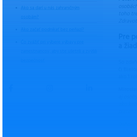
osobách
Ako sa darí u nás zahraničným
toho tr
osobám?
Zdravot
Ako začať podnikať bez peňazí?
Pre p
Čo zvážiť pri výbere výbavy pre
a žia
zamestnancov, aby ste ušetrili a zvýšili
bezpečnosť
So zdaň
či Biel
ako 1 ro
Mirosla
aj osob
ako keb
platené 
Daňovní
môžu do