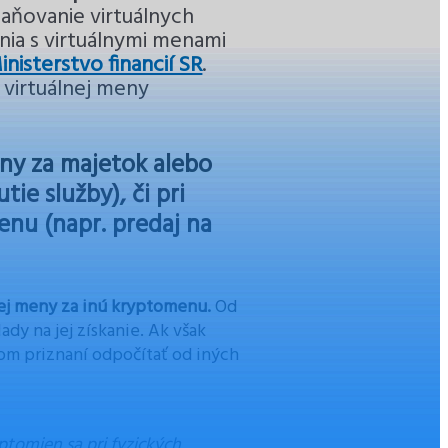
aňovanie virtuálnych
nia s virtuálnymi menami
inisterstvo financií SR
.
 virtuálnej meny
eny za majetok alebo
ie služby), či pri
enu (napr. predaj na
nej meny za inú kryptomenu.
Od
dy na jej získanie. Ak však
vom priznaní odpočítať od iných
yptomien sa pri fyzických