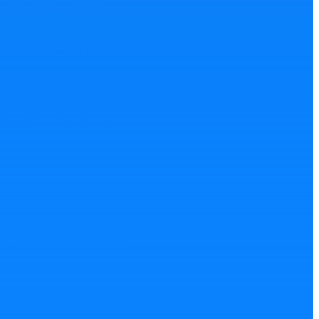
vým poradcom a podanie
eny považujú za krátkodobý
edaja nie je možné dosiahnuť
tak u FO – nepodnikateľov ako
sp. vedenia daňovej evidencie.
apieroch určených na
Nahlásiť chybu