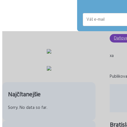
E-
mail
Daňov
xa
Publikov
Najčítanejšie
Sorry. No data so far.
Bratis