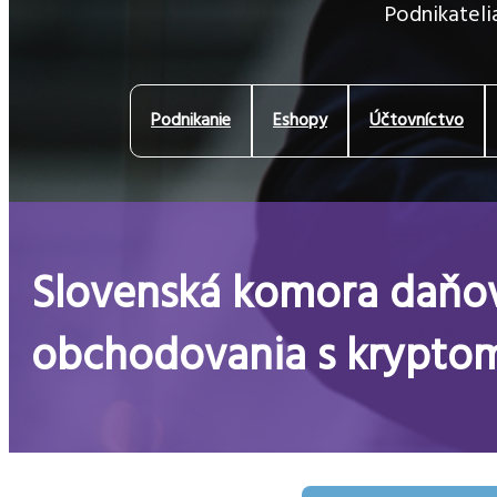
Podnikatelia
Podnikanie
Eshopy
Účtovníctvo
Slovenská komora daňov
obchodovania s kryptom