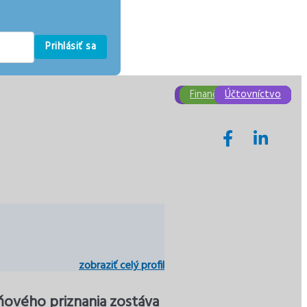
Prihlásiť sa
Daňové poradenstvo
Finančný manažment
Účtovníctvo
Účtovníctvo
Účtovníctvo
Dane
zobraziť celý profil
aňového priznania zostáva