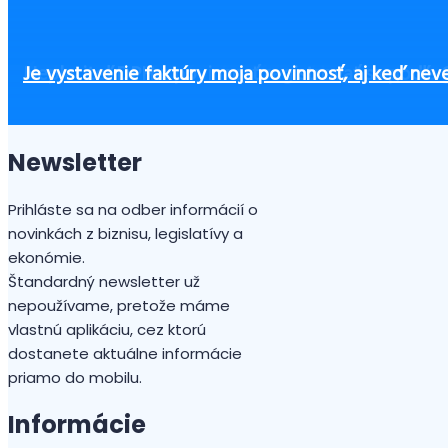
Daňová kontrola nemusí byť strašiakom, ale firmy
Keď rozhoduje čas: Ako posilniť firemné cash flo
Účtovníctvo v Maďarsku – prehľad kľúčových info
Československý daňový a účtovný kongres 2025
Neplatiteľ DPH a povinnosť registrovať sa podľa
Je vystavenie faktúry moja povinnosť, aj keď ne
Newsletter
Prihláste sa na odber informácií o
novinkách z biznisu, legislatívy a
ekonómie.
Štandardný newsletter už
nepoužívame, pretože máme
vlastnú aplikáciu, cez ktorú
dostanete aktuálne informácie
priamo do mobilu.
Informácie