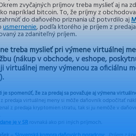
Okrem zvyčajných príjmov treba myslieť aj na zd
ko napríklad bitcoin. To, že príjmy z obchodova
zahrnúť do daňového priznania už potvrdilo aj
M
o
usmernenie
, podľa ktorého je príjem z predaja
vaný za zdaniteľný príjem.
ne treba myslieť pri výmene virtuálnej m
užbu (nákup v obchode, v eshope, poskytnut
ji virtuálnej meny výmenou za oficiálnu m
).
é je spomenúť, že za predaj sa považuje aj výmena virtuál
 z predaja virtuálnej meny si môže daňovník odpočítať nákla
nal z predaja kryptomien stratu, tak si ju nemôže v daňo
.
dane je v SR
rovnaká ako pri iných príjmoch.
ašek –
Slovenská komora daňových poradcov
:
„Príjem z kr