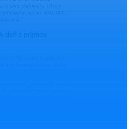
kladu dane daňovníka. Okrem
tnému poisteniu vo výške 14%.
oistenia.“
% daň z príjmov
usia v Slovinsku, Švajčiarsku,
 ak kryptomeny vlastnia dlhšie
nnosť zdaniť príjmy môžu mať
 nich zdaniteľný príjem rovnako
dmenu v EUR. Napríklad nájomné
li do daňového priznania,
riznania. Získajú tak