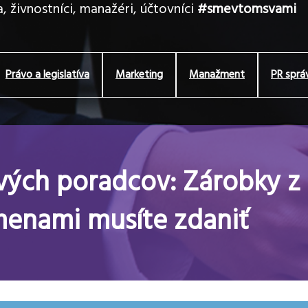
, živnostníci, manažéri, účtovníci
#smevtomsvami
Právo a legislatíva
Marketing
Manažment
PR sprá
ých poradcov: Zárobky z
enami musíte zdaniť