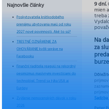
9 dní.
Najnovšie články
mien a
treba 
Poskytovatelia krátkodobého
Vydal
prenájmu ubytovania majú od roku
považo
2027 nové povinnosti. Aké to sú?
Na da
TRESTNÉ OZNÁMENIE ZA
za sl
OHOVÁRANIE kvôli správe na
preda
Facebooku
burze
Finanční riaditelia reagujú na rekordný
pesimizmus masívnymi investíciami do
Dôležit
príjmov
technológií. Trend sa týka USA aj
zazname
Európy
príjmov
Sadzba 
Zvýšenie nemocenských dávok v roku
2026
Peter P