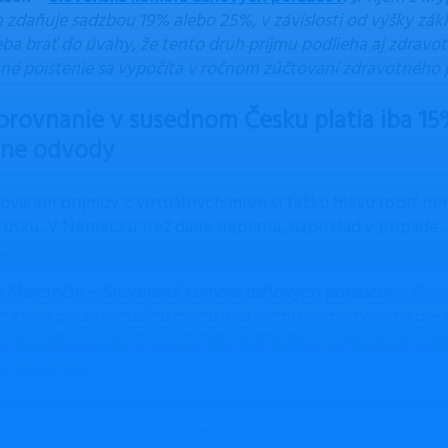
 zdaňuje sadzbou 19% alebo 25%, v závislosti od výšky zá
eba brať do úvahy, že tento druh príjmu podlieha aj zdravo
né poistenie sa vypočíta v ročnom zúčtovaní zdravotného p
orovnanie v susednom Česku platia iba 15
dne odvody
ovaním príjmov z virtuálnych mien si ťažkú hlavu robiť nem
orusku. V Nemecku tiež dane neplatia, napríklad v prípade,
k.
v Marcinčin – Slovenská komora daňových poradcov:
„Povi
y, ktoré prijali virtuálnu menu ako formu odmeny. Je to pre
y dostali za svoju činnosť alebo nakladanie s majetkom o
v bitcoinoch.“
ci, ktorí obchodovali s kryptomenami a príjmy si nezahrnu
 3. apríla podať oznámenie o predĺžení lehoty na podanie p