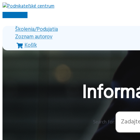
Preskočiť
na
Hlavné
obsah
Menu
Školenia/Podujatia
Zoznam autorov
Košík
Informá
Search for: