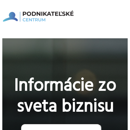
Preskočiť
na
obsah
Hlavné
Menu
Informácie zo
sveta biznisu