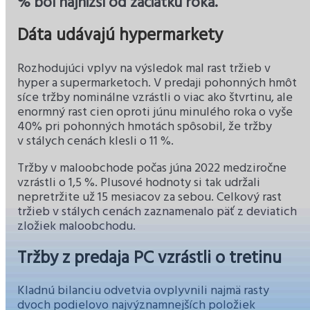
% bol najnižší od začiatku roka.
Dáta udávajú hypermarkety
Rozhodujúci vplyv na výsledok mal rast tržieb v
hyper a supermarketoch. V predaji pohonných hmôt
síce tržby nominálne vzrástli o viac ako štvrtinu, ale
enormný rast cien oproti júnu minulého roka o vyše
40% pri pohonných hmotách spôsobil, že tržby
v stálych cenách klesli o 11 %.
Tržby v maloobchode počas júna 2022 medziročne
vzrástli o 1,5 %. Plusové hodnoty si tak udržali
nepretržite už 15 mesiacov za sebou. Celkový rast
tržieb v stálych cenách zaznamenalo päť z deviatich
zložiek maloobchodu.
Tržby z predaja PC vzrástli o tretinu
Kladnú bilanciu odvetvia ovplyvnili najmä rasty
dvoch podielovo najvýznamnejších položiek