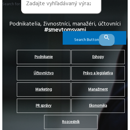
Search for:
Podnikatelia, živnostníci, manažéri, účtovníci
#smevtomsvami
Search Button
Podnikanie
Eshopy
Účtovníctvo
Právo a legislatíva
Marketing
Manažment
PR správy
Ekonomika
Rozcestník