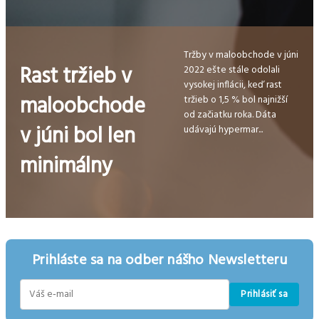
Tržby v maloobchode v júni
Rast tržieb v
2022 ešte stále odolali
vysokej inflácii, keď rast
maloobchode
tržieb o 1,5 % bol najnižší
od začiatku roka. Dáta
v júni bol len
udávajú hypermar...
minimálny
Prihláste sa na odber nášho Newsletteru
Prihlásiť sa
E-
mail