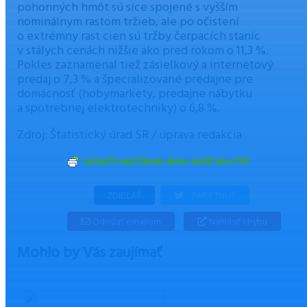
pohonných hmôt sú síce spojené s vyšším
nominálnym rastom tržieb, ale po očistení
o extrémny rast cien sú tržby čerpacích staníc
v stálych cenách nižšie ako pred rokom o 11,3 %.
Pokles zaznamenal tiež zásielkový a internetový
predaj o 7,3 % a špecializované predajne pre
domácnosť (hobymarkety, predajne nábytku
a spotrebnej elektrotechniky) o 6,8 %.
Zdroj: Štatistický úrad SR / úprava redakcia
Vytlačiť celý článok alebo uložiť ako PDF
ZDIEĽAŤ
TWEETNUŤ
Odoslať emailom
Nahlásiť chybu
Mohlo by Vás zaujímať