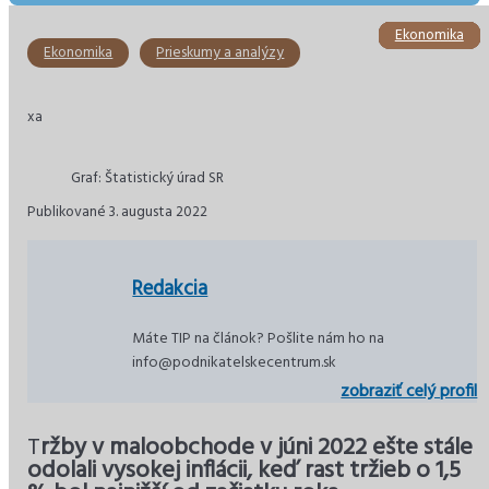
Ekonomika
Ekonomika
Ekonomika
Ekonomika
Ekonomika
Ekonomika
Ekonomika
Prieskumy a analýzy
xa
Graf: Štatistický úrad SR
Publikované 3. augusta 2022
Redakcia
Máte TIP na článok? Pošlite nám ho na
info@podnikatelskecentrum.sk
zobraziť celý profil
T
ržby v maloobchode v júni 2022 ešte stále
odolali vysokej inflácii, keď rast tržieb o 1,5