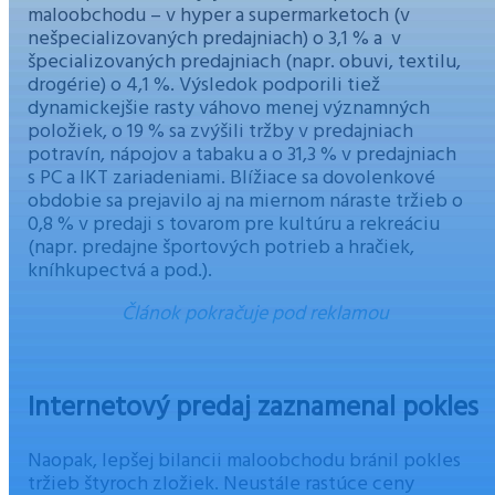
maloobchodu – v hyper a supermarketoch (v
nešpecializovaných predajniach) o 3,1 % a v
špecializovaných predajniach (napr. obuvi, textilu,
drogérie) o 4,1 %. Výsledok podporili tiež
dynamickejšie rasty váhovo menej významných
položiek, o 19 % sa zvýšili tržby v predajniach
potravín, nápojov a tabaku a o 31,3 % v predajniach
s PC a IKT zariadeniami. Blížiace sa dovolenkové
obdobie sa prejavilo aj na miernom náraste tržieb o
0,8 % v predaji s tovarom pre kultúru a rekreáciu
(napr. predajne športových potrieb a hračiek,
kníhkupectvá a pod.).
Článok pokračuje pod reklamou
Internetový predaj zaznamenal pokles
Naopak, lepšej bilancii maloobchodu bránil pokles
tržieb štyroch zložiek. Neustále rastúce ceny