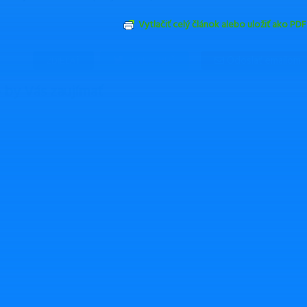
Vytlačiť celý článok alebo uložiť ako PDF
Odoslať emailom
ZDIEĽAŤ
TWEETNUŤ
by Vás zaujímať