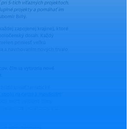
ri 5-tich víťazných projektoch.
luplné projekty a pomáhať im
ubomír Billý.
každej zapojenej krajine), ktoré
spoločenský dosah. Každý
nielen priniesť veľkú
 a navrhovaním nových trvalo
cov, čím sa vytvoria nové
t
.
a budú konať tematické
– spolu na ceste k inováciám
“.
 budú môcť výrobné firmy
iešení od inovátorov, a to
ánke
openmaker.eu.