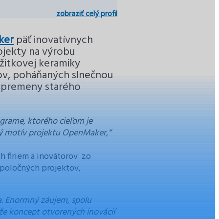
zobraziť celý profil
ker
päť inovatívnych
rojekty na výrobu
žitkovej keramiky
ov, poháňaných slnečnou
 a premeny starého
grame, ktorého cieľom je
vný motív projektu OpenMaker,“
h firiem a inovátorov zo
1 spoločných projektov,
a. Enormný záujem, spolu
 že koncept otvorených inovácií