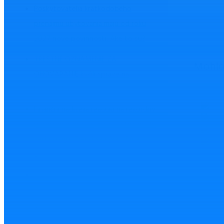
Poskytovatelia krátkodobého
prenájmu ubytovania majú od roku
2027 nové povinnosti. Aké to sú?
TRESTNÉ OZNÁMENIE ZA
Mohlo 
OHOVÁRANIE kvôli správe na
Facebooku
Finanční riaditelia reagujú na rekordný
pesimizmus masívnymi investíciami do
technológií. Trend sa týka USA aj
Európy
Zvýšenie nemocenských dávok v roku
2026
Ako sa darí u nás zahraničným