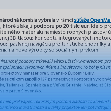
národná komisia vybrala
v rámci
súťaže OpenMa
í, ktoré získajú
podporu po 20 tisíc eur
. Ide o p
teľného materiálu namiesto ropných plastov; ú
enej 3D tlačou; konceptu integrovaných motor
ou; pasívnej navigácia pre turistické chodníky
nia na nové výrobky so sociálnym prvkom.
finančnej podpory získavajú víťazi účasť v 9-mesačnom pro
ť spoluprácu výrobných firiem a inovátorov. To bol aj hla
 projektový manažér pre Slovensko Ľubomír Billý.
že sa celkom zapojilo
137 partnerských konzorcií výrobnýc
a, Talianska, Španielska a z Veľkej Británie. Najviac, až 5
valo práve Slovensko.
me milo prekvapení rekordným počtom žiadostí zo Slovensk
ou mierou inovatívnosti a kvality projektov len potvrdzujú,