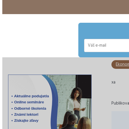
E-
mail
Ekonom
xa
Publikov