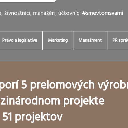
, živnostníci, manažéri, účtovníci
#smevtomsvami
Právo a legislatíva
Marketing
Manažment
PR sprá
porí 5 prelomových výrob
dzinárodnom projekte
51 projektov