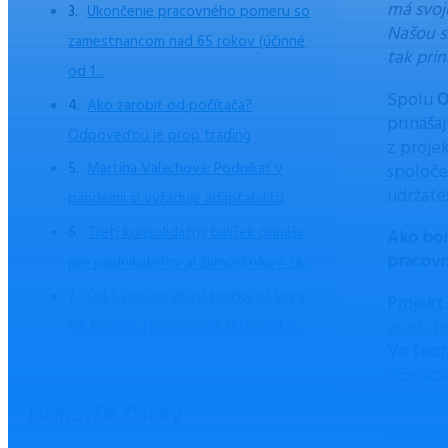
má svoj
Ukončenie pracovného pomeru so
Našou s
zamestnancom nad 65 rokov (účinné
tak pri
od 1...
Spolu
O
Ako zarobiť od počítača?
prináša
Odpoveďou je prop trading
z proje
Martina Valachová: Podnikať v
spoloče
udržate
pandémii si vyžaduje adaptabilitu
Tretí konsolidačný balíček prináša
Ako bon
pracovn
pre podnikateľov aj živnostníkov zá...
Od 1. januára 2020 bločky už len s
Projekt
worksh
QR kódom. Na overenie slúži aplikác...
Vo febr
v prieb
nielen 
Najnovšie články
Viac o 