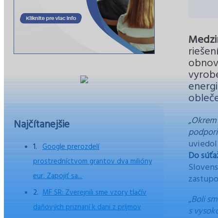
Medzi
riešen
obnovi
vyrob
energi
obleče
„Okrem 
Najčítanejšie
podpori
uviedol
Google prerozdelí
Do súťa
prostredníctvom grantov dva milióny
Slovensk
eur. Zapojiť sa...
zastupo
MF SR: Zverejnili sme vzory tlačív
„
Boli s
daňových priznaní k dani z príjmov
s vysok