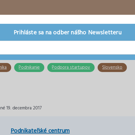
Prihláste sa na odber nášho Newsletteru
ika
Podnikanie
Podpora startupov
Slovensko
ané 19. decembra 2017
Podnikateľské centrum