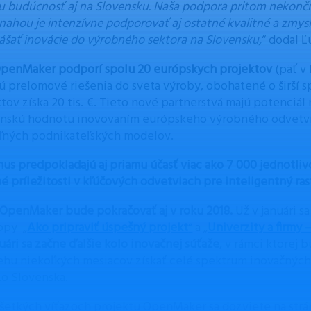
u budúcnosť aj na Slovensku. Naša podpora pritom nekončí p
nahou je intenzívne podporovať aj ostatné kvalitné a zmys
nášať inovácie do výrobného sektora na Slovensku,
“ dodal Ľ
penMaker podporí spolu 20 európskych projektov
(päť v 
jú prelomové riešenia do sveta výroby, obohatené o širší 
ktov získa 20 tis. €. Tieto nové partnerstvá majú potenciál 
nskú hodnotu inovovaním európskeho výrobného odvetvia
ľných podnikateľských modelov.
us predpokladajú aj priamu účasť viac ako 7 000 jednotliv
é príležitosti v kľúčových odvetviach pre inteligentný ras
 OpenMaker bude pokračovať aj v roku 2018.
Už v januári s
opy
„
Ako pripraviť úspešný projekt
“
a
„
Univerzity a firmy 
uári sa začne ďalšie kolo inovačnej súťaže
, v rámci ktorej
ehu niekoľkých mesiacov získať celé spektrum inovačných r
zo Slovenska.
všetkých víťazoch projektu OpenMaker sa dozviete na str