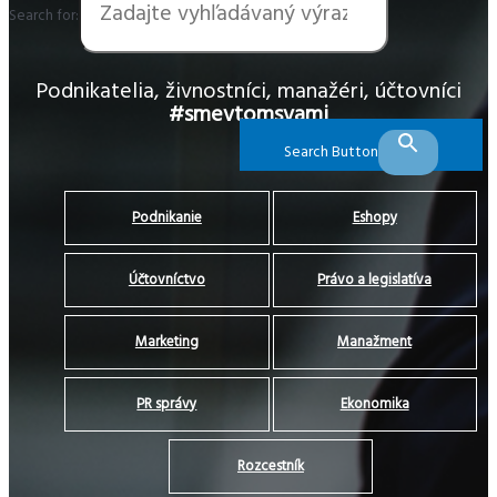
Search for:
Podnikatelia, živnostníci, manažéri, účtovníci
#smevtomsvami
Search Button
Podnikanie
Eshopy
Účtovníctvo
Právo a legislatíva
Marketing
Manažment
PR správy
Ekonomika
Rozcestník