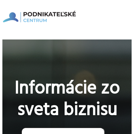
Preskočiť
na
obsah
Hlavné
Menu
Informácie zo
sveta biznisu