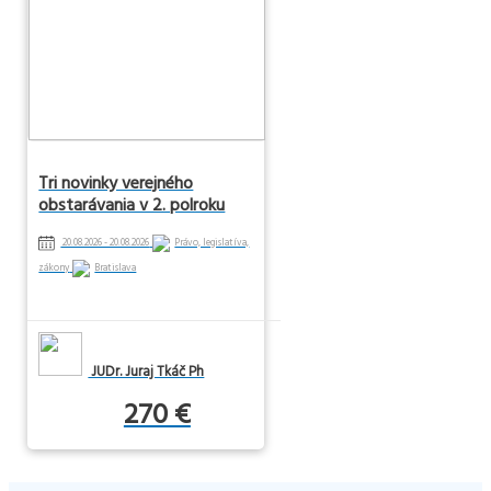
Tri novinky verejného
obstarávania v 2. polroku
2026
20.08.2026 - 20.08.2026
Právo, legislatíva,
zákony
Bratislava
JUDr. Juraj Tkáč Ph
270 €