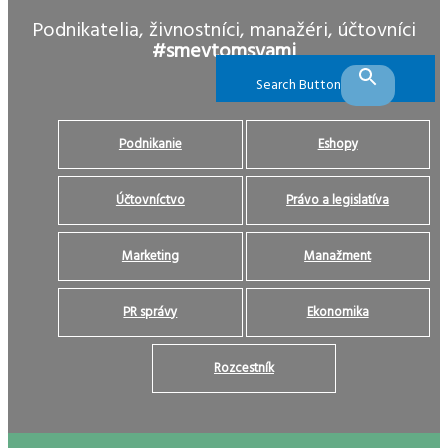
Podnikatelia, živnostníci, manažéri, účtovníci
#smevtomsvami
Search Button
Podnikanie
Eshopy
Účtovníctvo
Právo a legislatíva
Marketing
Manažment
PR správy
Ekonomika
Rozcestník