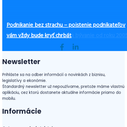
Čo zvážiť pri výbere výbavy pre zamestnancov, 
Podnikanie bez strachu – poistenie podnikateľov
Ako začať podnikať bez peňazí?
ste ušetrili a zvýšili bezpečnosť
Československý daňový a účtovný kongres 2025
3 zásadné piliere office manažérky
Vývoj cien nehnuteľností na bývanie od roku 200
vám vždy bude kryť chrbát
Newsletter
Prihláste sa na odber informácií o novinkách z biznisu,
legislatívy a ekonómie.
Štandardný newsletter už nepoužívame, pretože máme vlastnú
aplikáciu, cez ktorú dostanete aktuálne informácie priamo do
mobilu.
Informácie