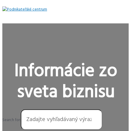
Preskočiť
na
obsah
Hlavné
Menu
Informácie zo
sveta biznisu
Search for: