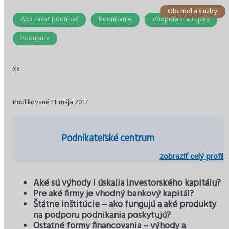
Obchod a služby
Stavebníctvo
Podnikanie
Ekonomika
Ekonomika
Dane
Ako začať podnikať
Podnikanie
Podpora startupov
Podujatia
xa
Publikované 11. mája 2017
Podnikateľské centrum
zobraziť celý profil
Aké sú výhody i úskalia investorského kapitálu?
Pre aké firmy je vhodný bankový kapitál?
Štátne inštitúcie – ako fungujú a aké produkty
na podporu podnikania poskytujú?
Ostatné formy financovania – výhody a