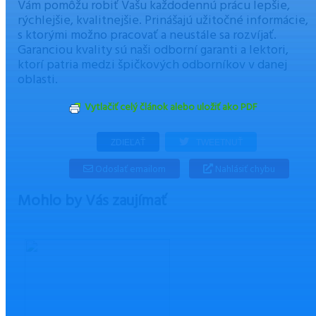
Vám pomôžu robiť Vašu každodennú prácu lepšie,
rýchlejšie, kvalitnejšie. Prinášajú užitočné informácie,
s ktorými možno pracovať a neustále sa rozvíjať.
Garanciou kvality sú naši odborní garanti a lektori,
ktorí patria medzi špičkových odborníkov v danej
oblasti.
Vytlačiť celý článok alebo uložiť ako PDF
ZDIEĽAŤ
TWEETNUŤ
Odoslať emailom
Nahlásiť chybu
Mohlo by Vás zaujímať