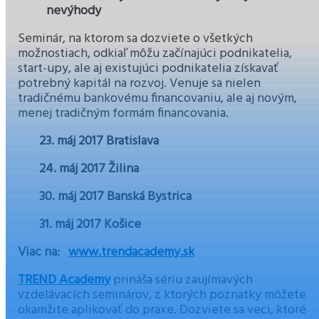
nevýhody
Seminár, na ktorom sa dozviete o všetkých
možnostiach, odkiaľ môžu začínajúci podnikatelia,
start-upy, ale aj existujúci podnikatelia získavať
potrebný kapitál na rozvoj. Venuje sa nielen
tradičnému bankovému financovaniu, ale aj novým,
menej tradičným formám financovania.
23. máj 2017
Bratislava
24. máj 2017
Žilina
30. máj 2017
Banská Bystrica
31. máj 2017
Košice
Viac na:
www.trendacademy.sk
TREND Academy
prináša sériu zaujímavých
vzdelávacích seminárov, z ktorých poznatky môžete
okamžite aplikovať do praxe. Dozviete sa veci, ktoré