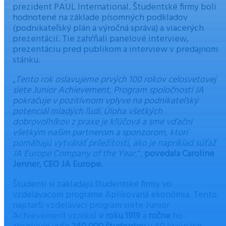
prezident PAUL International. Študentské firmy boli
hodnotené na základe písomných podkladov
(podnikateľský plán a výročná správa) a viacerých
prezentácií. Tie zahŕňali panelové interview,
prezentáciu pred publikom a interview v predajnom
stánku.
„Tento rok oslavujeme prvých 100 rokov celosvetovej
siete Junior Achievement, Program spoločnosti JA
pokračuje v pozitívnom vplyve na podnikateľský
potenciál mladých ľudí. Úloha všetkých
dobrovoľníkov z praxe je kľúčová a sme vďační
všetkým našim partnerom a sponzorom, ktorí
pomáhajú vytvárať príležitosti, ako je napríklad súťaž
JA Europe Company of the Year,
“,
povedala Caroline
Jenner, CEO JA Europe.
Študenti si zakladajú študentské firmy vo
vzdelávacom programe Aplikovaná ekonómia. Tento
najstarší vzdelávací program siete Junior
Achievement vznikol
v roku 1919
a
ročne
ho