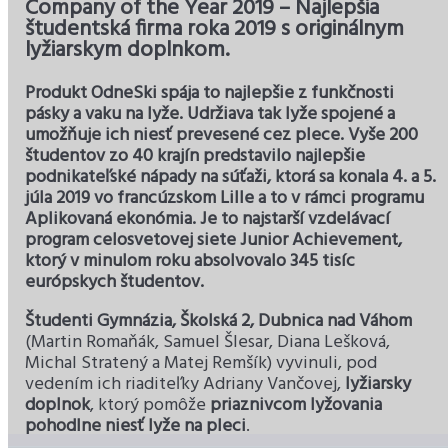
Company of the Year 2019 – Najlepšia
študentská firma roka 2019 s originálnym
lyžiarskym doplnkom.
Produkt OdneSki spája to najlepšie z funkčnosti
pásky a vaku na lyže. Udržiava tak lyže spojené a
umožňuje ich niesť prevesené cez plece. Vyše 200
študentov zo 40 krajín predstavilo najlepšie
podnikateľské nápady na súťaži, ktorá sa konala 4. a 5.
júla 2019 vo francúzskom Lille a to v rámci programu
Aplikovaná ekonómia. Je to najstarší vzdelávací
program celosvetovej siete Junior Achievement,
ktorý v minulom roku absolvovalo 345 tisíc
európskych študentov.
Študenti Gymnázia, Školská 2, Dubnica nad Váhom
(Martin Romaňák, Samuel Šlesar, Diana Lešková,
Michal Stratený a Matej Remšík) vyvinuli, pod
vedením ich riaditeľky Adriany Vančovej,
lyžiarsky
doplnok
, ktorý pomôže
priaznivcom lyžovania
pohodlne niesť lyže na pleci
.