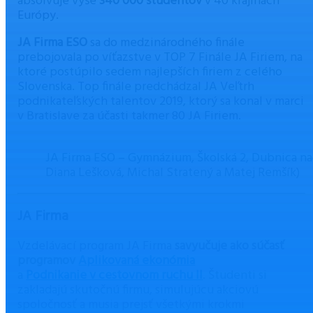
absolvuje vyše
340 000 študentov
v 40 krajinách
Európy.
JA Firma ESO
sa do medzinárodného finále
prebojovala po víťazstve v TOP 7 Finále JA Firiem, na
ktoré postúpilo sedem najlepších firiem z celého
Slovenska. Top finále predchádzal JA Veľtrh
podnikateľských talentov 2019, ktorý sa konal v marci
v Bratislave za účasti takmer 80 JA Firiem.
JA Firma ESO – Gymnázium, Školská 2, Dubnica n
Diana Lešková, Michal Stratený a Matej Remšík)
JA Firma
Vzdelávací program JA Firma
sa
vyučuje ako súčasť
programov
Aplikovaná ekonómia
a
Podnikanie v cestovnom ruchu II
. Študenti si
zakladajú skutočnú firmu, simulujúcu akciovú
spoločnosť a musia prejsť všetkými krokmi