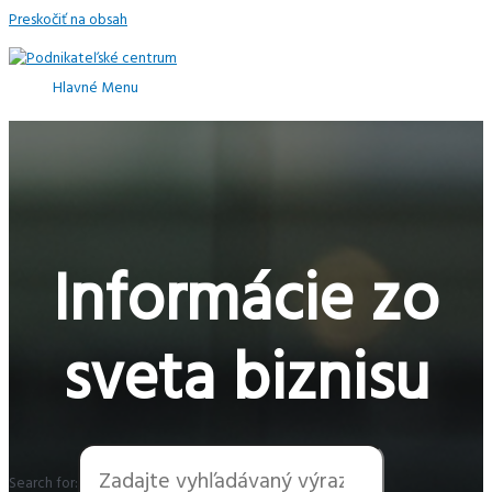
Preskočiť na obsah
Hlavné Menu
Informácie zo
sveta biznisu
Search for: