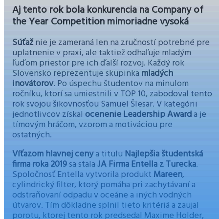
Aj tento rok bola konkurencia na Company of
the Year Competition mimoriadne vysoká
Súťaž
nie je zameraná len na zručností potrebné pre
uplatnenie v praxi, ale taktiež odhaľuje mladým
ľuďom priestor pre ich ďalší rozvoj. Každý rok
Slovensko reprezentuje skupinka
mladých
inovátorov
. Po úspechu študentov na minulom
ročníku, ktorí sa umiestnili v TOP 10, zabodoval tento
rok svojou šikovnosťou Samuel Šlesar. V kategórii
jednotlivcov získal
ocenenie Leadership Award
a je
tímovým hráčom, vzorom a motiváciou pre
ostatných.
Víťazom hlavnej ceny
a titulu
Najlepšia študentská
firma roka 2019
sa stala
JA Firma Entella z Turecka
.
Spoločnosť Entella vytvorila produkt
Mareen
,
cylindrický filter, ktorý pomáha pri zachytávaní a
odstraňovaní odpadu v oceáne a iných vodných
útvarov. Tím dôkladne splnil tieto kritériá a zaujal
porotu, ktorej tento rok predsedal Maxime Holder,