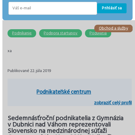
Prihlásiť sa
E-
mail
Obchod a služby
Stavebníctvo
Podnikanie
Ekonomika
Ekonomika
Dane
Podnikanie
Podpora startupov
Podujatia
xa
Publikované 22. júla 2019
Podnikateľské centrum
zobraziť celý profil
Sedemnásťroční podnikatelia z Gymnázia
v Dubnici nad Váhom reprezentovali
Slovensko na medzinárodnej súťaži