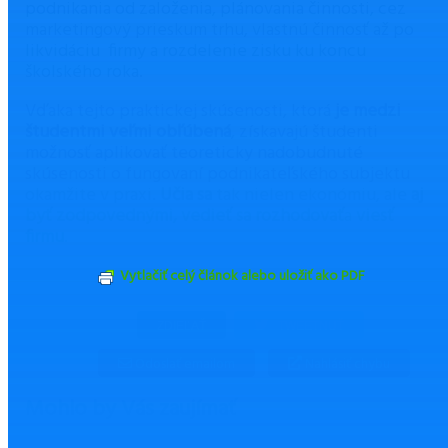
podnikania od založenia, plánovania činnosti, cez
marketingový prieskum trhu, vlastnú činnosť až po
likvidáciu firmy a rozdelenie zisku ku koncu
školského roka.
Vďaka tejto praktickej skúsenosti, ktorá
je medzi
študentmi veľmi obľúbená
, získavajú študenti
možnosť aplikovať teoreticky nadobudnuté
skúsenosti o fungovaní podnikateľského subjektu
okamžite v praxi.
Učia sa
tak nielen ekonómiu, ale
aj
byť zodpovednými, vedieť sa rozhodovať
a
viesť
firmu
.
Vytlačiť celý článok alebo uložiť ako PDF
ZDIEĽAŤ
TWEETNUŤ
Odoslať emailom
Nahlásiť chybu
Mohlo by Vás zaujímať