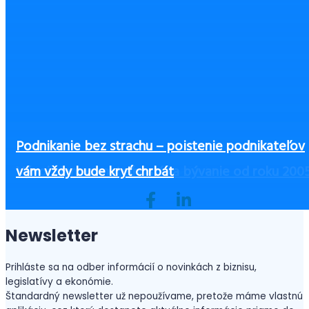
Čo zvážiť pri výbere výbavy pre zamestnancov, 
Podnikanie bez strachu – poistenie podnikateľov
Ako začať podnikať bez peňazí?
ste ušetrili a zvýšili bezpečnosť
Československý daňový a účtovný kongres 2025
3 zásadné piliere office manažérky
Vývoj cien nehnuteľností na bývanie od roku 200
vám vždy bude kryť chrbát
Newsletter
Prihláste sa na odber informácií o novinkách z biznisu,
legislatívy a ekonómie.
Štandardný newsletter už nepoužívame, pretože máme vlastnú