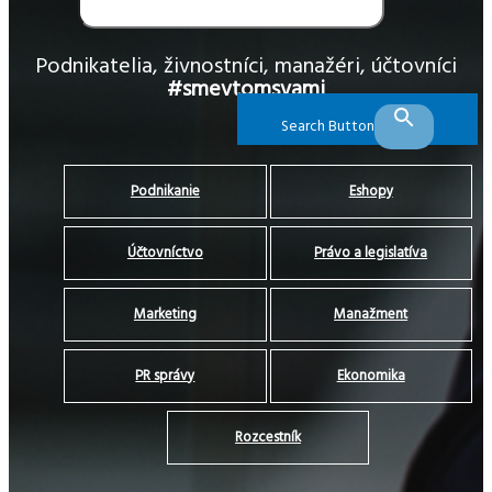
Podnikatelia, živnostníci, manažéri, účtovníci
#smevtomsvami
Search Button
Podnikanie
Eshopy
Účtovníctvo
Právo a legislatíva
Marketing
Manažment
PR správy
Ekonomika
Rozcestník