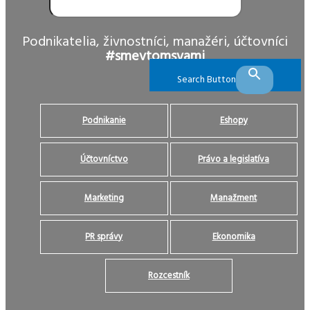
Podnikatelia, živnostníci, manažéri, účtovníci
#smevtomsvami
Search Button
Podnikanie
Eshopy
Účtovníctvo
Právo a legislatíva
Marketing
Manažment
PR správy
Ekonomika
Rozcestník