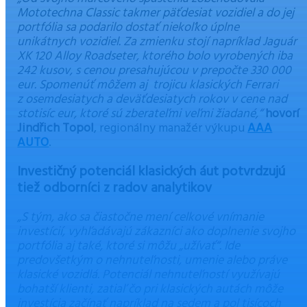
Mototechna Classic takmer päťdesiat vozidiel a do jej
portfólia sa podarilo dostať niekoľko úplne
unikátnych vozidiel. Za zmienku stojí napríklad Jaguár
XK 120 Alloy Roadseter, ktorého bolo vyrobených iba
242 kusov, s cenou presahujúcou v prepočte 330 000
eur. Spomenúť môžem aj trojicu klasických Ferrari
z osemdesiatych a deväťdesiatych rokov v cene nad
stotisíc eur, ktoré sú zberateľmi veľmi žiadané,“
hovorí
Jindřich Topol
, regionálny manažér výkupu
AAA
AUTO
.
Investičný potenciál klasických áut potvrdzujú
tiež odborníci z radov analytikov
„S tým, ako sa čiastočne mení celkové vnímanie
investícií, vyhľadávajú zákazníci ako doplnenie svojho
portfólia aj také, ktoré si môžu „užívať“. Ide
predovšetkým o nehnuteľnosti, umenie alebo práve
klasické vozidlá. Potenciál nehnuteľností využívajú
bohatší klienti, zatiaľ čo pri klasických autách môže
investícia začínať napríklad na sedem a pol tisícoch