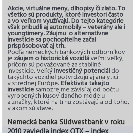
Akcie, virtuálne meny, dlhopisy či zlato. To
všetko sú produkty, ktoré investori často
a vo veľkom využívajú. Do tejto kategórie
však pribudli aj automobily – veterány ale i
youngtimery. Záujmu o alternatívne
investície sa pochopiteľne začal
prispôsobovať aj trh.
Podľa nemeckých bankových odborníkov
je
záujem o historické vozidlá
veľmi veľký,
pričom sú považované za stabilné
investície. Veľký
investičný potenciál
do
takýchto vozidiel potvrdzujú aj analytici
v strednej Európe.
Efektivita takejto
investície
samozrejme závisí aj od počtu
vyrobených kusov daného modelu
a značky, ktoré na trhu zostávajú a od toho,
v akom sú stave.
Nemecká banka Südwestbank v roku
2010 zaviedla index OTX – index