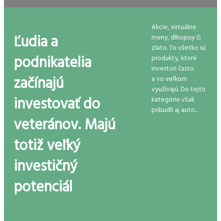
Akcie, virtuálne
Ľudia a
meny, dlhopisy či
zlato. To všetko sú
podnikatelia
produkty, ktoré
investori často
začínajú
a vo veľkom
využívajú. Do tejto
investovať do
kategórie však
pribudli aj auto...
veteránov. Majú
totiž veľký
investičný
potenciál