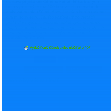
očakáva
príjazd unikátneho Ferrari Enzo
, ktorých
bolo vyrobených iba 400 kusov. Jeho cena bude
atakovať hranicu 50 miliónov českých korún (takmer
dva milióny eur).
„Takéto vozidlá už po cestách
prakticky nejazdia, alebo len úplne výnimočne. Ich
majitelia do nich ukladajú svoje financie, pretože ich
cena môže postupom času významne narastať,“
uzatvára Petr Dufek.
Vytlačiť celý článok alebo uložiť ako PDF
ZDIEĽAŤ
TWEETNUŤ
Odoslať emailom
Nahlásiť chybu
Mohlo by Vás zaujímať