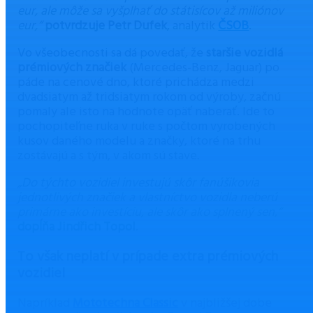
eur, ale môže sa vyšplhať do státisícov až miliónov
eur,“
potvrdzuje Petr Dufek
, analytik
ČSOB
.
Vo všeobecnosti sa dá povedať, že
staršie vozidlá
prémiových značiek
(Mercedes-Benz, Jaguar) po
páde na cenové dno, ktoré prichádza medzi
dvadsiatym až tridsiatym rokom od výroby, začnú
pomaly ale isto na hodnote opäť naberať. Ide to
pochopiteľne ruka v ruke s počtom vyrobených
kusov daného modelu a značky, ktoré na trhu
zostávajú a s tým, v akom sú stave
.
„Do týchto vozidiel investujú skôr fanúšikovia
jednotlivých značiek a vlastníctvo vozidla neberú
primárne ako investíciu, ale skôr ako splnený sen,“
dopĺňa Jindřich Topol
.
To však neplatí v prípade extra prémiových
vozidiel
Napríklad
Mototechna Classic
v najbližšej dobe