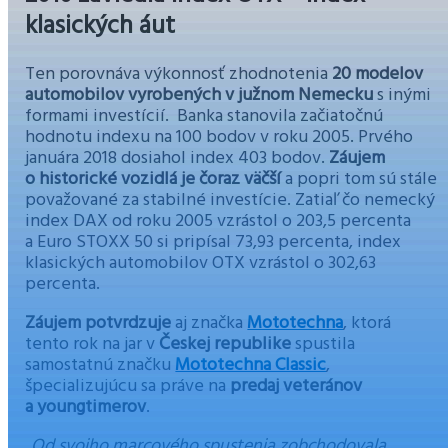
klasických áut
Ten porovnáva výkonnosť zhodnotenia
20 modelov
automobilov vyrobených v južnom Nemecku
s inými
formami investícií. Banka stanovila začiatočnú
hodnotu indexu na 100 bodov v roku 2005. Prvého
januára 2018 dosiahol index 403 bodov.
Záujem
o historické vozidlá je čoraz väčší
a popri tom sú stále
považované za stabilné investície. Zatiaľ čo nemecký
index DAX od roku 2005 vzrástol o 203,5 percenta
a Euro STOXX 50 si pripísal 73,93 percenta, index
klasických automobilov OTX vzrástol o 302,63
percenta.
Záujem potvrdzuje
aj značka
Mototechna
, ktorá
tento rok na jar v
Českej republike
spustila
samostatnú značku
Mototechna Classic
,
špecializujúcu sa práve na
predaj veteránov
a youngtimerov
.
„Od svojho marcového spustenia zobchodovala