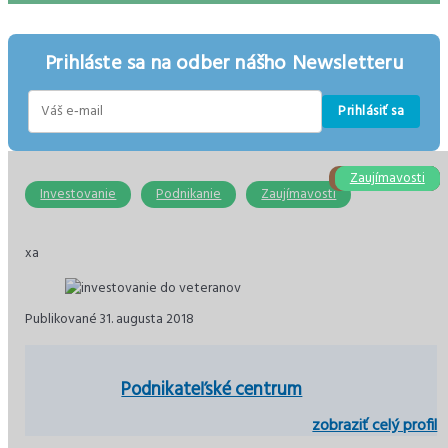
Prihláste sa na odber nášho Newsletteru
Prihlásiť sa
E-
mail
Stavebníctvo
Zaujímavosti
Zaujímavosti
Podnikanie
Ekonomika
Ekonomika
Investovanie
Podnikanie
Zaujímavosti
xa
Publikované 31. augusta 2018
Podnikateľské centrum
zobraziť celý profil