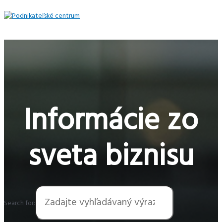
Preskočiť
na
obsah
Hlavné
Menu
Informácie zo
sveta biznisu
Search for: