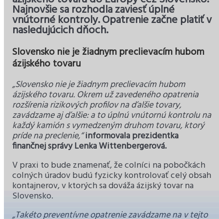
Najnovšie sa rozhodla zaviesť úplné
vnútorné kontroly. Opatrenie začne platiť v
nasledujúcich dňoch.
Slovensko nie je žiadnym preclievacím hubom
ázijského tovaru
„Slovensko nie je žiadnym preclievacím hubom
ázijského tovaru. Okrem už zavedeného opatrenia
rozšírenia rizikových profilov na ďalšie tovary,
zavádzame aj ďalšie: a to úplnú vnútornú kontrolu na
každý kamión s vymedzeným druhom tovaru, ktorý
príde na preclenie,“
informovala prezidentka
finančnej správy Lenka Wittenbergerová.
V praxi to bude znamenať, že colníci na pobočkách
colných úradov budú fyzicky kontrolovať celý obsah
kontajnerov, v ktorých sa dováža ázijský tovar na
Slovensko.
„Takéto preventívne opatrenie zavádzame na v tejto