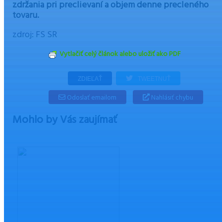
zdržania pri preclievaní a objem denne precleného
tovaru.
zdroj: FS SR
Vytlačiť celý článok alebo uložiť ako PDF
ZDIEĽAŤ
TWEETNUŤ
Odoslať emailom
Nahlásiť chybu
Mohlo by Vás zaujímať