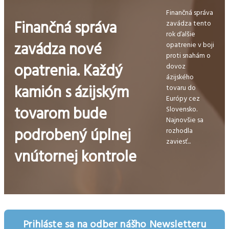
Finančná správa
Finančná správa
zavádza tento
rok ďalšie
zavádza nové
opatrenie v boji
proti snahám o
opatrenia. Každý
dovoz
ázijského
kamión s ázijským
tovaru do
Európy cez
tovarom bude
Slovensko.
Najnovšie sa
podrobený úplnej
rozhodla
zaviesť...
vnútornej kontrole
Prihláste sa na odber nášho Newsletteru