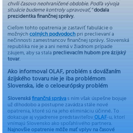
chvíli časovo neohraničené obdobie. Podľa vývoja
situácie budeme kontroly upravovať,“
dodala
prezidentka finančnej správy
.
Cieľom tohto opatrenia je zastaviť fabulácie o
možných
colných podvodoch
pri preclievaní a
nečinnosti zamestnancov finančnej správy. Slovenská
republika nie je a ani nemá v žiadnom prípade
záujem, aby sa stala
preclievacím hubom pre ázijský
tovar
.
Ako informoval OLAF, problém s dovážaním
ázijského tovaru nie je iba problémom
Slovenska, ide o celoeurópsky problém
Slovenská
finančná správa
s ním však úspešne bojuje
už dlhodobo a postupne zavádza stále nové
opatrenia, ktoré sú na jeho elimináciu účinné. To
dokazuje aj vyjadrenie predstaviteľov
OLAF
-u, ktorí
vnímajú Slovensko ako spoľahlivého partnera.
Najnovšie opatrenie môže mať vplyv na časové