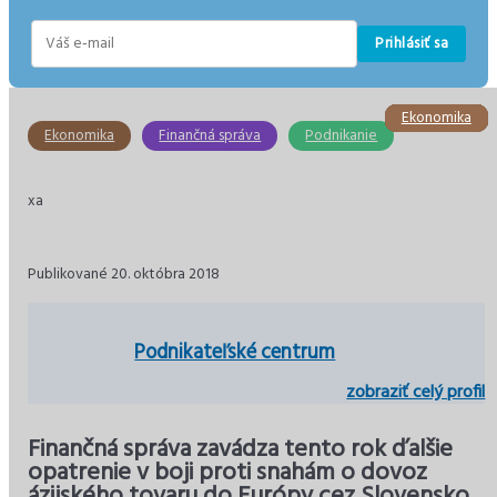
Prihlásiť sa
E-
mail
Ekonomika
Ekonomika
Ekonomika
Ekonomika
Ekonomika
Ekonomika
Ekonomika
Finančná správa
Podnikanie
xa
Publikované 20. októbra 2018
Podnikateľské centrum
zobraziť celý profil
Finančná správa zavádza tento rok ďalšie
opatrenie v boji proti snahám o dovoz
ázijského tovaru do Európy cez Slovensko.