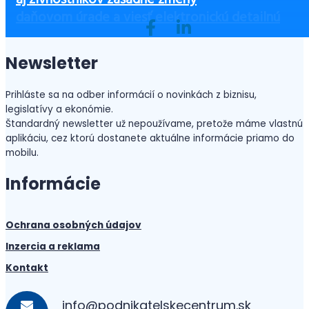
Ako začať podnikať bez peňazí?
ste ušetrili a zvýšili bezpečnosť
aj živnostníkov zásadné zmeny
nepredávajú ďalej
sociálnych podnikov
daňovom úrade a viesť elektronickú detailnú
evidenciu jázd
Newsletter
Prihláste sa na odber informácií o novinkách z biznisu,
legislatívy a ekonómie.
Štandardný newsletter už nepoužívame, pretože máme vlastnú
aplikáciu, cez ktorú dostanete aktuálne informácie priamo do
mobilu.
Informácie
Ochrana osobných údajov
Inzercia a reklama
Kontakt
info@podnikatelskecentrum.sk