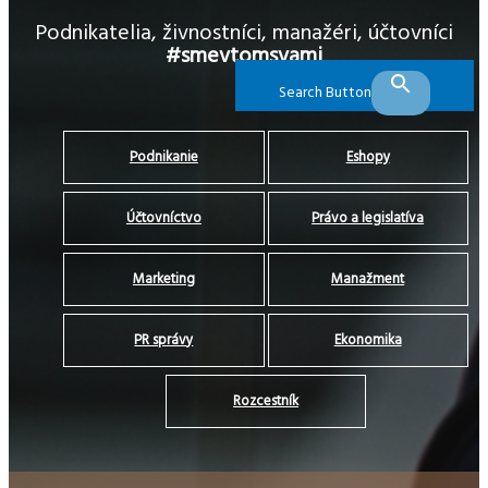
Podnikatelia, živnostníci, manažéri, účtovníci
#smevtomsvami
Search Button
Podnikanie
Eshopy
Účtovníctvo
Právo a legislatíva
Marketing
Manažment
PR správy
Ekonomika
Rozcestník