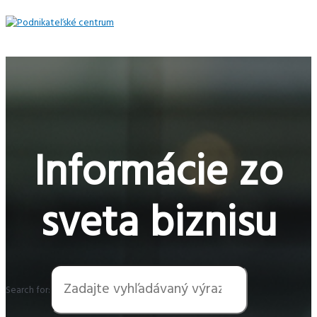
Preskočiť
na
obsah
Hlavné
Menu
Informácie zo
sveta biznisu
Search for: