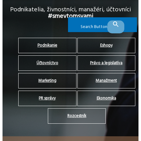
Podnikatelia, živnostníci, manažéri, účtovníci
#smevtomsvami
Search Button
Podnikanie
Eshopy
Účtovníctvo
Právo a legislatíva
Marketing
Manažment
PR správy
Ekonomika
Rozcestník