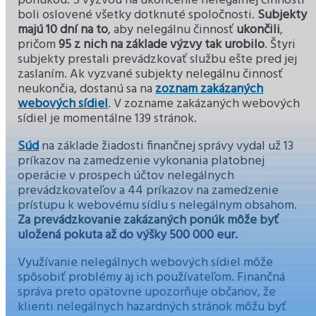
ponukou. S výzvou na ukončenie nelegálnej činnosti
boli oslovené všetky dotknuté spoločnosti.
Subjekty
majú 10 dní na to
, aby nelegálnu činnosť
ukončili
,
pričom
95 z nich na základe výzvy tak urobilo
. Štyri
subjekty prestali prevádzkovať službu ešte pred jej
zaslaním. Ak vyzvané subjekty nelegálnu činnosť
neukončia, dostanú sa na
zoznam zakázaných
webových sídiel
. V zozname zakázaných webových
sídiel je momentálne 139 stránok.
Súd
na základe žiadosti finančnej správy vydal už 13
príkazov na zamedzenie vykonania platobnej
operácie v prospech účtov nelegálnych
prevádzkovateľov a 44 príkazov na zamedzenie
prístupu k webovému sídlu s nelegálnym obsahom.
Za prevádzkovanie zakázaných ponúk môže byť
uložená pokuta až do výšky 500 000 eur.
Využívanie nelegálnych webových sídiel môže
spôsobiť problémy aj ich používateľom. Finančná
správa preto opätovne upozorňuje občanov, že
klienti nelegálnych hazardných stránok môžu byť