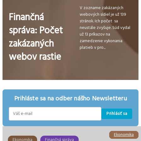
V zozname zakázaných
Finančná
webových sídiel je už 139
stránok. Ich počet sa
správa: Počet
neustále zvyšuje. Súd vydal
už 13 príkazov na
zakázaných
zamedzenie vykonania
platieb v pro...
webov rastie
Prihláste sa na odber nášho Newsletteru
Prihlásiť sa
E-
mail
Ekonomika
Ekonomika
Ekonomika
Ekonomika
Ekonomika
Ekonomika
Ekonomika
Finančná správa