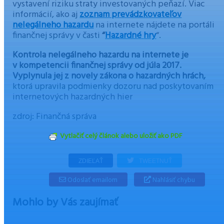
vystavení riziku straty investovaných peňazí. Viac
informácií, ako aj
zoznam prevádzkovateľov
nelegálneho hazardu
na internete nájdete na portáli
finančnej správy v časti
“
Hazardné
hry
“.
Kontrola nelegálneho hazardu na internete je
v kompetencii finančnej správy od júla 2017.
Vyplynula jej z novely zákona o hazardných hrách,
ktorá upravila podmienky dozoru nad poskytovaním
internetových hazardných hier
zdroj: Finančná správa
Vytlačiť celý článok alebo uložiť ako PDF
ZDIEĽAŤ
TWEETNUŤ
Odoslať emailom
Nahlásiť chybu
Mohlo by Vás zaujímať