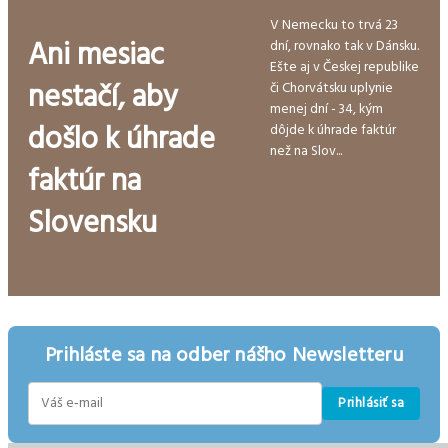
V Nemecku to trvá 23
Ani mesiac
dní, rovnako tak v Dánsku.
Ešte aj v Českej republike
nestačí, aby
či Chorvátsku uplynie
menej dní - 34, kým
došlo k úhrade
dôjde k úhrade faktúr
než na Slov...
faktúr na
Slovensku
Prihláste sa na odber nášho Newsletteru
Prihlásiť sa
E-
mail