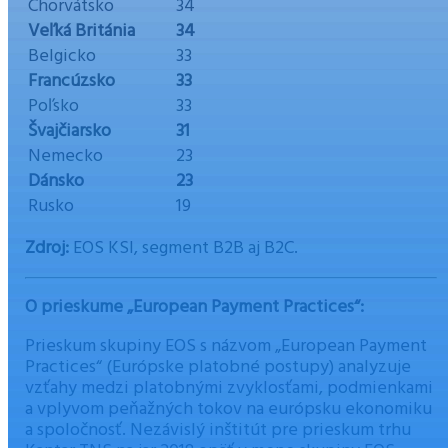
Chorvátsko
34
Veľká Británia
34
Belgicko
33
Francúzsko
33
Poľsko
33
Švajčiarsko
31
Nemecko
23
Dánsko
23
Rusko
19
Zdroj:
EOS KSI, segment B2B aj B2C.
O prieskume
„European Payment Practices“:
Prieskum skupiny EOS s názvom „European Payment
Practices“ (Európske platobné postupy) analyzuje
vzťahy medzi platobnými zvyklosťami, podmienkami
a vplyvom peňažných tokov na európsku ekonomiku
a spoločnosť. Nezávislý inštitút pre prieskum trhu