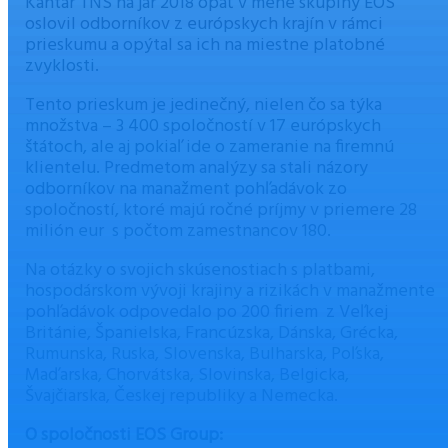
Kantar TNS na jar 2018 opäť v mene skupiny EOS
oslovil odborníkov z európskych krajín v rámci
prieskumu a opýtal sa ich na miestne platobné
zvyklosti.
Tento prieskum je jedinečný, nielen čo sa týka
množstva – 3 400 spoločností v 17 európskych
štátoch, ale aj pokiaľ ide o zameranie na firemnú
klientelu. Predmetom analýzy sa stali názory
odborníkov na manažment pohľadávok zo
spoločností, ktoré majú ročné príjmy v priemere 28
milión eur s počtom zamestnancov 180.
Na otázky o svojich skúsenostiach s platbami,
hospodárskom vývoji krajiny a rizikách v manažmente
pohľadávok odpovedalo po 200 firiem z Veľkej
Británie, Španielska, Francúzska, Dánska, Grécka,
Rumunska, Ruska, Slovenska, Bulharska, Poľska,
Maďarska, Chorvátska, Slovinska, Belgicka,
Švajčiarska, Českej republiky a Nemecka.
O spoločnosti EOS Group: