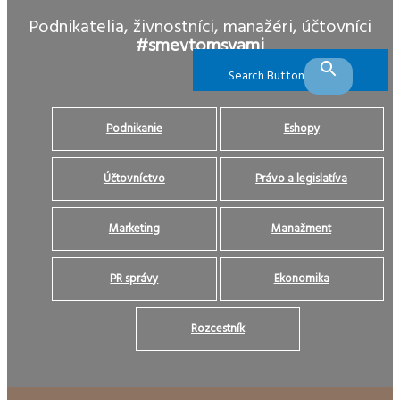
Podnikatelia, živnostníci, manažéri, účtovníci
#smevtomsvami
Search Button
Podnikanie
Eshopy
Účtovníctvo
Právo a legislatíva
Marketing
Manažment
PR správy
Ekonomika
Rozcestník