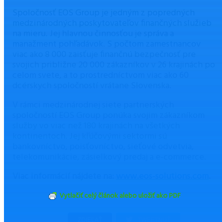
Spoločnosť EOS Group je jedným z popredných
medzinárodných poskytovateľov finančných služieb
na mieru. Jej hlavnou činnosťou je správa a
manažment pohľadávok. S počtom zamestnancov
viac ako 8 000 zaisťuje finančnú bezpečnosť pre
svojich približne 20 000 zákazníkov v 26 krajinách po
celom svete, a to prostredníctvom viac ako 60
dcérskych spoločností vrátane Slovenska.
V rámci medzinárodnej siete partnerských
spoločností EOS Group ponúka svojim zákazníkom
služby vo viac než 180 krajinách na všetkých
kontinentoch. Jej kľúčovými sektormi sú
bankovníctvo, poisťovníctvo, sieťové odvetvia,
telekomunikácie, zásielkový predaj a e-commerce.
Viac informácií nájdete na:
www.eos-solutions.com
.
Vytlačiť celý článok alebo uložiť ako PDF
ZDIEĽAŤ
TWEETNUŤ