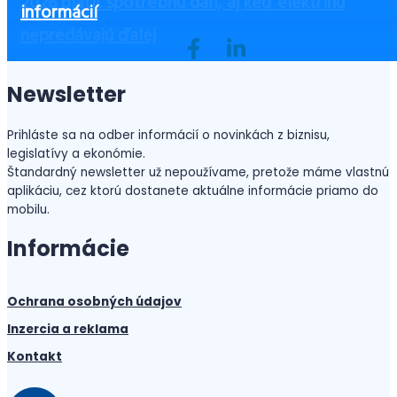
2026 platiť spotrebnú daň, aj keď elektrinu
Ako sa darí u nás zahraničným osobám?
Ako začať podnikať bez peňazí?
ste ušetrili a zvýšili bezpečnosť
širší okruh osôb.
informácií
nepredávajú ďalej
Newsletter
Prihláste sa na odber informácií o novinkách z biznisu,
legislatívy a ekonómie.
Štandardný newsletter už nepoužívame, pretože máme vlastnú
aplikáciu, cez ktorú dostanete aktuálne informácie priamo do
mobilu.
Informácie
Ochrana osobných údajov
Inzercia a reklama
Kontakt