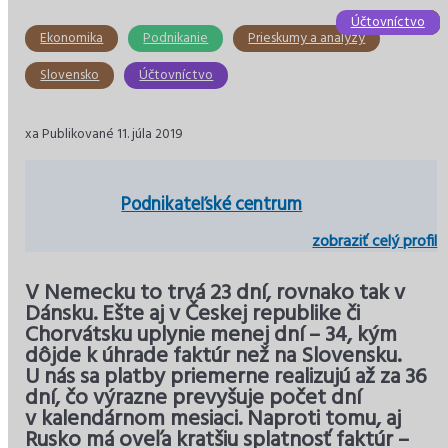
Účtovníctvo
Ekonomika
Ekonomika
Ekonomika
Slovensko
Slovensko
Ekonomika
Podnikanie
Prieskumy a analýzy
Slovensko
Účtovníctvo
xa Publikované 11. júla 2019
Podnikateľské centrum
zobraziť celý profil
V Nemecku to trvá 23 dní, rovnako tak v
Dánsku. Ešte aj v Českej republike či
Chorvátsku uplynie menej dní – 34, kým
dôjde k úhrade faktúr než na Slovensku.
U nás sa platby priemerne realizujú až za 36
dní, čo výrazne prevyšuje počet dní
v kalendárnom mesiaci. Naproti tomu, aj
Rusko má oveľa kratšiu splatnosť faktúr –