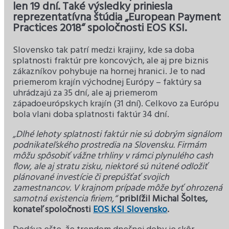
len 19 dní. Také výsledky priniesla
reprezentatívna štúdia „European Payment
Practices 2018“ spoločnosti EOS KSI.
Slovensko tak patrí medzi krajiny, kde sa doba
splatnosti fraktúr pre koncových, ale aj pre biznis
zákazníkov pohybuje na hornej hranici. Je to nad
priemerom krajín východnej Európy – faktúry sa
uhrádzajú za 35 dní, ale aj priemerom
západoeurópskych krajín (31 dní). Celkovo za Európu
bola vlani doba splatnosti faktúr 34 dní.
„Dlhé lehoty splatnosti faktúr nie sú dobrým signálom
podnikateľského prostredia na Slovensku. Firmám
môžu spôsobiť vážne trhliny v rámci plynulého cash
flow, ale aj stratu zisku, niektoré sú nútené odložiť
plánované investície či prepúšťať svojich
zamestnancov. V krajnom prípade môže byť ohrozená
samotná existencia firiem,“
priblížil Michal Šoltes,
konateľ spoločnosti
EOS KSI Slovensko
.