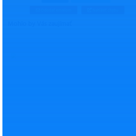
Odoslať emailom
Nahlásiť chybu
Mohlo by Vás zaujímať