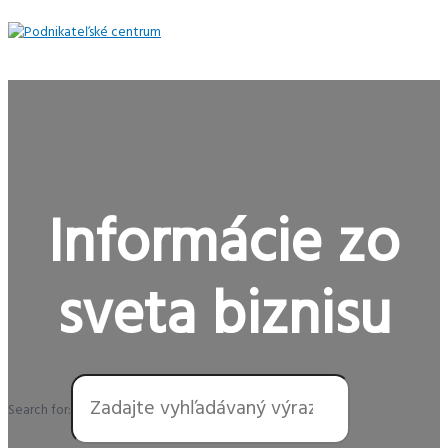
Preskočiť
na
obsah
Hlavné
Menu
Informácie zo
sveta biznisu
Search for: