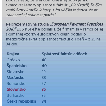
Dodáva ešte, že trendom dnešnej doby je skôr
skracovať lehoty splatnosti faktúr.
„Platí totiž, že čím
majú firmy kratšie lehoty, tým väčšia je šanca, že im
zákazníci aj reálne zaplatia.“
Reprezentatívna štúdia
„European Payment Practices
2018“
EOS KSI ešte odhalila, že firmám sa v rámci celej
skúmanej vzorky európskych krajín podarilo
medziročne skrátiť splatnosť faktúr o 1 deň – z 35 na
34 dní.
Krajina
Splatnosť faktúr v dňoch
Grécko
48
Španielsko
40
Slovinsko
39
Maďarsko
38
Rumunsko
37
Slovensko
36
Bulharsko
35
Česká republika
34