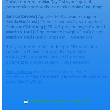
Počas konferencie
ManDayIT
si vypočujete 4
popredných odborníkov z daných oblastí
na témy
:
Jana Češpivová
| AgileSHIFT & stáváme se agilní
Světla Hanáková
| Přenos zkušeností z výroby do IT
Radovan Citterberg
| ITIL 4 & prvé dojmy/skúsenosti
Martin Vitouš
| IT governance in Agile/DevOps age
Martin Vitouš
| Using Kanban in IT Operations
Témy konferencie sú vhodné pre CIO, vedúcich
prevádzky IT, manažérov veľkých projektov
a všetkých, ktorí sa zaujímajú o IT procesy,
optimalizáciu poskytovania IT služieb a pod.
Registrujte sa
včas, pretože počet miest je
obmedzený.
Viac informácii o konferencii nájdete na
www.ManDayIT.sk
.
Vytlačiť celý článok alebo uložiť ako PDF