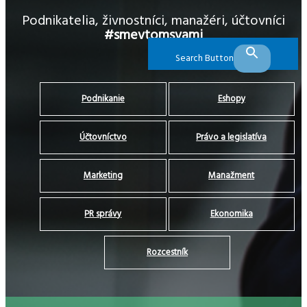
Podnikatelia, živnostníci, manažéri, účtovníci
#smevtomsvami
Search Button
Podnikanie
Eshopy
Účtovníctvo
Právo a legislatíva
Marketing
Manažment
PR správy
Ekonomika
Rozcestník