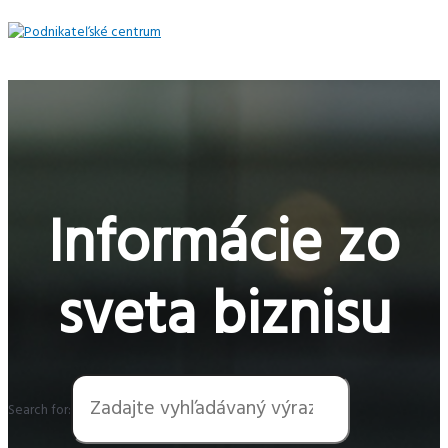
Preskočiť
na
obsah
Hlavné
Menu
Informácie zo
sveta biznisu
Search for: