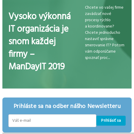
Chcete vo vašej firme
Vysoko výkonná
zavádzať nové
procesy rýchlo
IT organizácia je
a koordinovane?
Chcete jednoducho
snom každej
nastaviť správne
smerovanie IT? Potom
firmy –
vám odporúčame
spoznať proc...
ManDayIT 2019
Prihláste sa na odber nášho Newsletteru
Prihlásiť sa
E-
mail