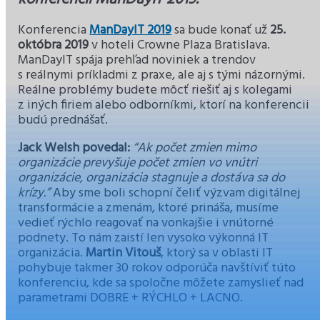
Konferencia
ManDayIT 2019
sa bude konať už
25.
októbra 2019
v hoteli Crowne Plaza Bratislava.
ManDayIT spája prehľad noviniek a trendov
s reálnymi príkladmi z praxe, ale aj s tými názornými.
Reálne problémy budete môcť riešiť aj s kolegami
z iných firiem alebo odborníkmi, ktorí na konferencii
budú prednášať.
Jack Welsh povedal:
“Ak počet zmien mimo
organizácie prevyšuje počet zmien vo vnútri
organizácie, organizácia stagnuje a dostáva sa do
krízy.”
Aby sme boli schopní čeliť výzvam digitálnej
transformácie a zmenám, ktoré prináša, musíme
vedieť rýchlo reagovať na vonkajšie i vnútorné
podnety. To nám zaistí len vysoko výkonná IT
organizácia.
Martin Vitouš
, ktorý sa v oblasti IT
pohybuje takmer 30 rokov odporúča navštíviť túto
konferenciu, kde sa spoločne môžete zamyslieť nad
parametrami DOBRE + RÝCHLO + LACNO.