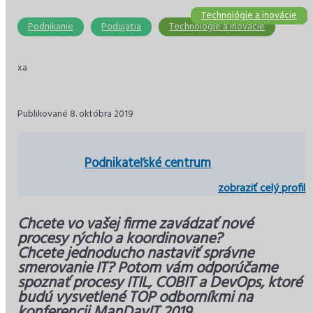
Technológie a inovácie
Stavebníctvo
Podnikanie
Ekonomika
Ekonomika
Dane
Podnikanie
Podujatia
Technológie a inovácie
xa
Publikované 8. októbra 2019
Podnikateľské centrum
zobraziť celý profil
Chcete vo vašej firme zavádzať nové
procesy rýchlo a koordinovane?
Chcete jednoducho nastaviť správne
smerovanie IT? Potom vám odporúčame
spoznať procesy ITIL, COBIT a DevOps, ktoré
budú vysvetlené TOP odborníkmi na
konferencii ManDayIT 2019.