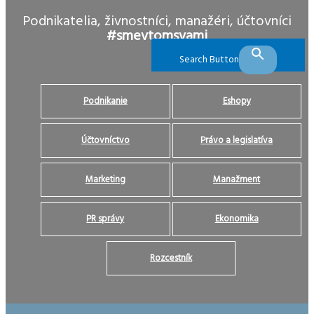
Podnikatelia, živnostníci, manažéri, účtovníci
#smevtomsvami
Search Button
Podnikanie
Eshopy
Účtovníctvo
Právo a legislatíva
Marketing
Manažment
PR správy
Ekonomika
Rozcestník