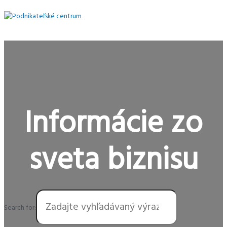
Preskočiť
na
obsah
Hlavné
Menu
Informácie zo
sveta biznisu
Search for: